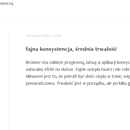
 pomocną
14 kwietnia 2026 o 14:20
fajna konsystencja, średnia trwałość
Bronzer ma całkiem przyjemną, łatwą w aplikacji konsyst
naturalny efekt na skórze. Fajnie ociepla twarz i nie rob
Minusem jest to, że potrafi być dość ciepły w tonie, wi
pomarańczowo. Trwałość jest w porządku, ale po kilku g