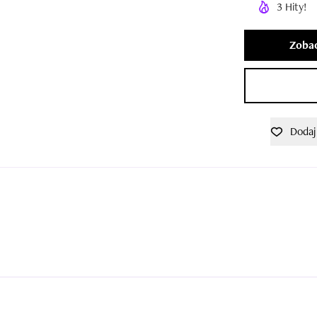
3 Hity!
Zobac
Dodaj