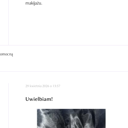
makijażu.
 pomocną
29 kwietnia 2026 o 13:57
Uwielbiam!