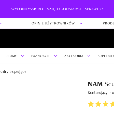
WYŁONIŁYŚMY RECENZJĘ TYGODNIA #31 - SPRAWDŹ!
OPINIE UŻYTKOWNIKÓW
PROD
PERFUMY
PAZNOKCIE
AKCESORIA
SUPLEME
pudry brązujące
NAM
Scu
Konturujący bro