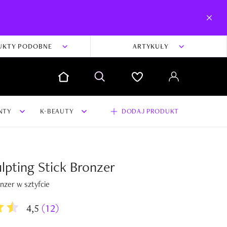
UKTY PODOBNE
ARTYKUŁY
NTY
K-BEAUTY
DODAJ PRODUKT
lpting Stick Bronzer
dodaj swoją opinię i zdjęcia do produktu
nzer w sztyfcie
Dodaj swoją opinię
4,5
(12)