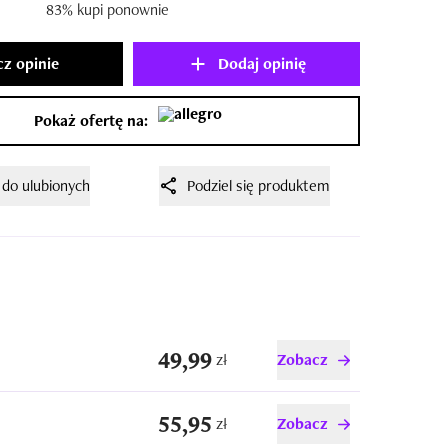
83% kupi ponownie
z opinie
Dodaj opinię
Pokaż ofertę na:
 do ulubionych
Podziel się produktem
49,99
zł
Zobacz
55,95
zł
Zobacz