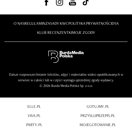
O NAS
REGULAMIN
ZASADY KWC
POLITYKA PRYWATNOŚCI
DSA
KLUB RECENZENTKI
MOJE ZGODY
Dalsze rozpowszechnianie tekstów, zdjęć i materiałów wideo opublikowanych w
serwisie w całości lub w części wymaga uprzedniej zgody wydawcy.
© 2026 Burda Media Polska Sp. z o.o.
ELLE.PL
GOTUJMY.PL
VIVA.PL
PRZYSLIJPRZEPIS.PL
PARTY.PL
MOJEGOTOWANIE.PL