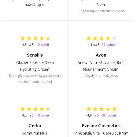
nawilżający  
Balm  
Regenerujący balsam do twarzy
4,5 na 5
12 opinii
4,1 na 5
32 opinie
Sensilis
Avon
Glacier Essence Deep 
Anew, Nutri-Advance, Rich 
Hydrating Cream  
Nourishment Cream  
Krem głęboko nawilżający do skóry 
Bogaty krem odżywczy
suchej i bardzo suchej
4,5 na 5
10 opinii
4,9 na 5
107 opinii
Cerko
Eveline Cosmetics
Kermuren Plus  
Pink Snail, Vita - Capsule, Krem 