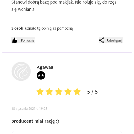
Stanowi dobrą bazę pod makijaż. Nie roluje się, do rzęs 
się wchłania.
3 osób
uznało tę opinię za pomocną
Pomocne!
Udostępnij
Agawa8
5 / 5
18 stycznia 2021 o 19:25
producent miał rację ;)