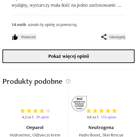
wydajny, wystarczy mała ilość na jedno zastosowanie. 
Zdecydowanie polecam.
14 osób
uznało tę opinię za pomocną
Pomocne!
Udostępnij
Pokaż więcej opinii
Produkty podobne
4,2 na 5
29 opinii
4,8 na 5
153 opinie
Oeparol
Neutrogena
Hydrosense, Odżywczy krem 
Hydro Boost, Skin Rescue 