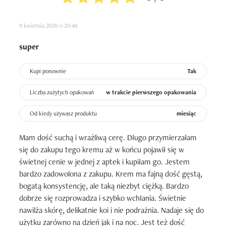
Polecam! Na jesień i zimę jest to idealny krem, aby 
9 kwietnia 2020 o 20:46
wesprzeć skórę i ładnie ją wypielęgnować.
super
Kupi ponownie
Tak
Liczba zużytych opakowań
w trakcie pierwszego opakowania
Od kiedy używasz produktu
miesiąc
Mam dość suchą i wrażliwą cerę. Długo przymierzałam 
się do zakupu tego kremu aż w końcu pojawił się w 
świetnej cenie w jednej z aptek i kupiłam go. Jestem 
bardzo zadowolona z zakupu. Krem ma fajną dość gęstą, 
bogatą konsystencję, ale taką niezbyt ciężką. Bardzo 
dobrze się rozprowadza i szybko wchłania. Świetnie 
nawilża skórę, delikatnie koi i nie podrażnia. Nadaje się do 
użytku zarówno na dzień jak i na noc. Jest też dość 