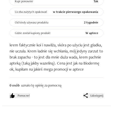
Kupi ponownie
Tak
Liczba zużytych opakowań
w trakcie pierwszego opakowania
Od kiedy używasz produktu
2 tygodnie
Gdzie został kupiony produkt
W aptece
krem faktycznie koi i nawilża, skóra po użyciu jest gładka, 
nie uczula. Krem ładnie się wchłania, mój jedyny zarzut to 
brak zapachu - to jest dla mnie duża wada, krem pachnie 
apteką (taką jakby wazeliną). Cena jest jak na Biodermę 
ok, kupiłam na jakieś mega promocji w aptece
0 osób
uznało tę opinię za pomocną
Pomocne!
Udostępnij