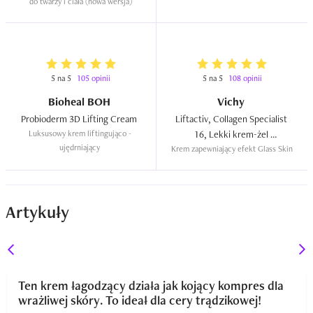
do twarzy i ciała (nowa wersja)
5 na 5
105 opinii
5 na 5
108 opinii
Bioheal BOH
Vichy
Probioderm 3D Lifting Cream  
Liftactiv, Collagen Specialist 
Luksusowy krem liftingująco - 
16, Lekki krem-żel 
ujędrniający 
Krem zapewniający efekt Glass Skin
podkręcający glow  
Artykuły
Ten krem łagodzący działa jak kojący kompres dla
wrażliwej skóry. To ideał dla cery trądzikowej!