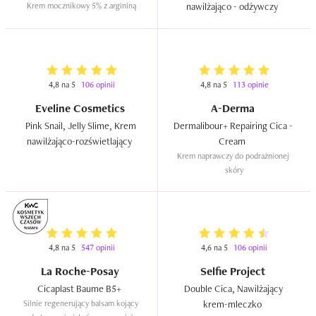
Krem mocznikowy 5% z argininą
nawilżająco - odżywczy  
4,8 na 5
106 opinii
4,8 na 5
113 opinie
Eveline Cosmetics
A-Derma
Pink Snail, Jelly Slime, Krem 
Dermalibour+ Repairing Cica - 
nawilżająco-rozświetlający  
Cream  
Krem naprawczy do podrażnionej 
skóry
4,8 na 5
547 opinii
4,6 na 5
106 opinii
La Roche-Posay
Selfie Project
Cicaplast Baume B5+  
Double Cica, Nawilżający 
Silnie regenerujący balsam kojący 
krem-mleczko  