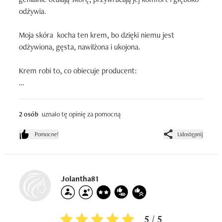
odżywia.

Moja skóra  kocha ten krem, bo dzięki niemu jest 
odżywiona, gęsta, nawilżona i ukojona. 

Krem robi to, co obiecuje producent:

- nawilża i odżywia

- łagodzi podrażnienia i zaczerwienienia

2 osób
uznało tę opinię za pomocną
- ładnie się wchłania

- skóra bardzo ładnie go przyjmuje

Pomocne!
Udostępnij
- uwielbiam stosować grubą warstwę na noc, jak maskę - 
a rano budzę się ze zdrową, nawilżoną i taką gładką, 
ukojoną skórą

- bardzo ładny skład, bogaty, ale bez zbędnych substancji 

Jolantha81
- nie podrażnia!

- często w promocji

- wydajny

5 / 5