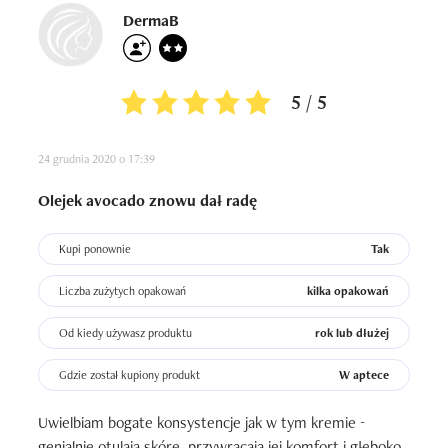
DermaB
5 / 5
24 grudnia 2020 o 17:39
Olejek avocado znowu dał radę
Kupi ponownie
Tak
Liczba zużytych opakowań
kilka opakowań
Od kiedy używasz produktu
rok lub dłużej
Gdzie został kupiony produkt
W aptece
Uwielbiam bogate konsystencje jak w tym kremie - 
genialnie otulają skórę, przywracają jej komfort i głęboko 