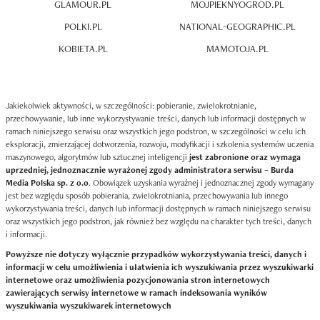
GLAMOUR.PL
MOJPIEKNYOGROD.PL
POLKI.PL
NATIONAL-GEOGRAPHIC.PL
KOBIETA.PL
MAMOTOJA.PL
Jakiekolwiek aktywności, w szczególności: pobieranie, zwielokrotnianie,
przechowywanie, lub inne wykorzystywanie treści, danych lub informacji dostępnych w
ramach niniejszego serwisu oraz wszystkich jego podstron, w szczególności w celu ich
eksploracji, zmierzającej dotworzenia, rozwoju, modyfikacji i szkolenia systemów uczenia
maszynowego, algorytmów lub sztucznej inteligencji
jest zabronione oraz wymaga
uprzedniej, jednoznacznie wyrażonej zgody administratora serwisu – Burda
Media Polska sp. z o.o
. Obowiązek uzyskania wyraźnej i jednoznacznej zgody wymagany
jest bez względu sposób pobierania, zwielokrotniania, przechowywania lub innego
wykorzystywania treści, danych lub informacji dostępnych w ramach niniejszego serwisu
oraz wszystkich jego podstron, jak również bez względu na charakter tych treści, danych
i informacji.
Powyższe nie dotyczy wyłącznie przypadków wykorzystywania treści, danych i
informacji w celu umożliwienia i ułatwienia ich wyszukiwania przez wyszukiwarki
internetowe oraz umożliwienia pozycjonowania stron internetowych
zawierających serwisy internetowe w ramach indeksowania wyników
wyszukiwania wyszukiwarek internetowych