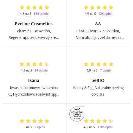
4,8 na 5
134 opinie
4,9 na 5
126 opinii
Eveline Cosmetics
AA
Vitamin C 3x Action, 
LAAB, Clear Skin Solution, 
Regenerująco-odżywczy krem 
Normalizujący żel do mycia 
do twarzy na dzień i na noc  
twarzy  
4,5 na 5
34 opinie
4,9 na 5
7 opinii
Isana
beBIO
Kwas hialuronowy i witamina 
Honey & Fig, Naturalny peeling 
C, Hydrożelowe rozświetlające 
do ciała  
płatki pod oczy  
5 na 5
7 opinii
4,5 na 5
1786 opinii