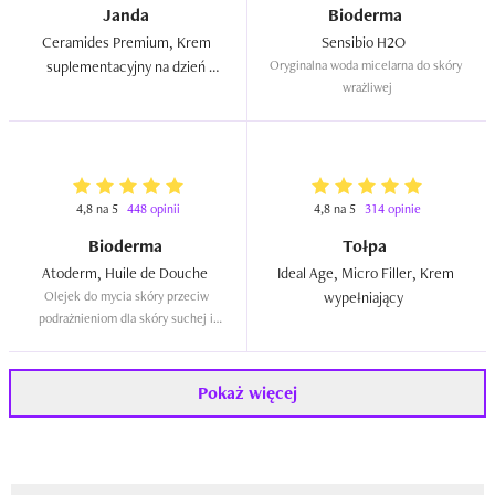
Janda
Bioderma
Ceramides Premium, Krem 
Sensibio H2O  
suplementacyjny na dzień 
Oryginalna woda micelarna do skóry 
wrażliwej
dobry i dobranoc  
4,8 na 5
448 opinii
4,8 na 5
314 opinie
Bioderma
Tołpa
Atoderm, Huile de Douche  
Ideal Age, Micro Filler, Krem 
Olejek do mycia skóry przeciw 
wypełniający  
podrażnieniom dla skóry suchej i 
atopowej
Pokaż więcej