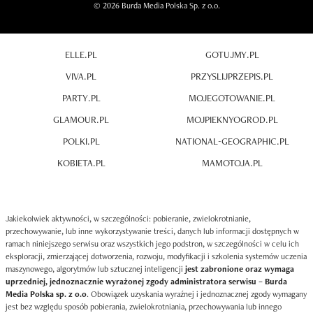
© 2026 Burda Media Polska Sp. z o.o.
ELLE.PL
GOTUJMY.PL
VIVA.PL
PRZYSLIJPRZEPIS.PL
PARTY.PL
MOJEGOTOWANIE.PL
GLAMOUR.PL
MOJPIEKNYOGROD.PL
POLKI.PL
NATIONAL-GEOGRAPHIC.PL
KOBIETA.PL
MAMOTOJA.PL
Jakiekolwiek aktywności, w szczególności: pobieranie, zwielokrotnianie,
przechowywanie, lub inne wykorzystywanie treści, danych lub informacji dostępnych w
ramach niniejszego serwisu oraz wszystkich jego podstron, w szczególności w celu ich
eksploracji, zmierzającej dotworzenia, rozwoju, modyfikacji i szkolenia systemów uczenia
maszynowego, algorytmów lub sztucznej inteligencji
jest zabronione oraz wymaga
uprzedniej, jednoznacznie wyrażonej zgody administratora serwisu – Burda
Media Polska sp. z o.o
. Obowiązek uzyskania wyraźnej i jednoznacznej zgody wymagany
jest bez względu sposób pobierania, zwielokrotniania, przechowywania lub innego