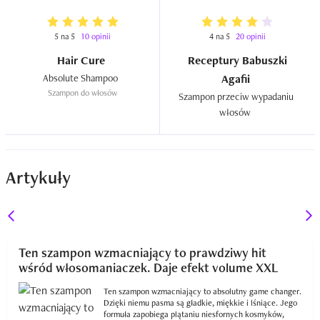
5 na 5
10 opinii
4 na 5
20 opinii
Hair Cure
Receptury Babuszki
Absolute Shampoo  
Agafii
Szampon do włosów
Szampon przeciw wypadaniu 
włosów  
Artykuły
Ten szampon wzmacniający to prawdziwy hit
wśród włosomaniaczek. Daje efekt volume XXL
Ten szampon wzmacniający to absolutny game changer.
Dzięki niemu pasma są gładkie, miękkie i lśniące. Jego
formuła zapobiega plątaniu niesfornych kosmyków,