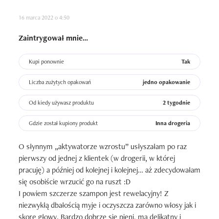
miesięcy, ale udało mi się ????

16 marca 2022 o 4:50
Wciąż uważam,  że ta odżywka wraz z szamponem to 
super baza do pielęgnacji włosów, po prostu z umiarem.

Zaintrygował mnie…
No i jeszcze z uwagi na obecną sytuację geopolityczną 
chciałabym zaznaczyć, że nie kupię ich ponownie tylko i 
Kupi ponownie
Tak
wyłącznie dlatego, że są to rosyjskie kosmetyki.
Liczba zużytych opakowań
jedno opakowanie
Od kiedy używasz produktu
2 tygodnie
Gdzie został kupiony produkt
Inna drogeria
O słynnym „aktywatorze wzrostu” usłyszałam po raz 
pierwszy od jednej z klientek (w drogerii, w której 
pracuję) a później od kolejnej i kolejnej… aż zdecydowałam 
się osobiście wrzucić go na ruszt :D 

I powiem szczerze szampon jest rewelacyjny! Z 
niezwykłą dbałością myje i oczyszcza zarówno włosy jak i 
skore głowy. Bardzo dobrze się pieni, ma delikatny i 