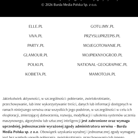
© 2026 Burda Media Polska Sp. z o.o.
ELLE.PL
GOTUJMY.PL
VIVA.PL
PRZYSLIJPRZEPIS.PL
PARTY.PL
MOJEGOTOWANIE.PL
GLAMOUR.PL
MOJPIEKNYOGROD.PL
POLKI.PL
NATIONAL-GEOGRAPHIC.PL
KOBIETA.PL
MAMOTOJA.PL
Jakiekolwiek aktywności, w szczególności: pobieranie, zwielokrotnianie,
przechowywanie, lub inne wykorzystywanie treści, danych lub informacji dostępnych w
ramach niniejszego serwisu oraz wszystkich jego podstron, w szczególności w celu ich
eksploracji, zmierzającej dotworzenia, rozwoju, modyfikacji i szkolenia systemów uczenia
maszynowego, algorytmów lub sztucznej inteligencji
jest zabronione oraz wymaga
uprzedniej, jednoznacznie wyrażonej zgody administratora serwisu – Burda
Media Polska sp. z o.o
. Obowiązek uzyskania wyraźnej i jednoznacznej zgody wymagany
jest bez względu sposób pobierania, zwielokrotniania, przechowywania lub innego