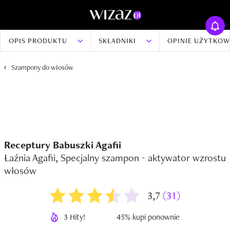
OPIS PRODUKTU
SKŁADNIKI
OPINIE UŻYTKO
Szampony do włosów
Receptury Babuszki Agafii
Łaźnia Agafii, Specjalny szampon - aktywator wzrostu
włosów
3,7
(31)
3 Hity!
45% kupi ponownie