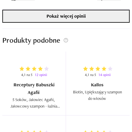
Pokaż więcej opinii
Produkty podobne
4,1 na 5
12 opinii
4,1 na 5
14 opinii
Receptury Babuszki
Kallos
Agafii
Biotin, Upiększający szampon 
do włosów  
5 Soków, Jałowiec Agafii, 
Jałowcowy szampon - łaźnia 
przeciw wypadaniu włosów  