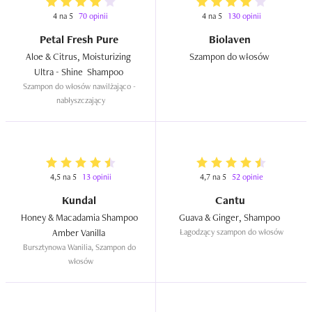
4 na 5
70 opinii
4 na 5
130 opinii
Petal Fresh Pure
Biolaven
Aloe & Citrus, Moisturizing  
Szampon do włosów  
Ultra - Shine  Shampoo  
Szampon do włosów nawilżająco - 
nabłyszczający
4,5 na 5
13 opinii
4,7 na 5
52 opinie
Kundal
Cantu
Honey & Macadamia Shampoo 
Guava & Ginger, Shampoo  
Amber Vanilla  
Łagodzący szampon do włosów
Bursztynowa Wanilia, Szampon do 
włosów