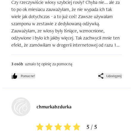
Czy rzeczywiście włosy szybciej rosły? Chyba nie... ale za 
to po ok miesiacu zauważyłam, że nie wypada ich tak 
wiele jak dotychczas - a to już coś! Zawsze używałam 
szamponu w zestawie z dedykowaną odżywką.

Zauważyłam, ze włosy były lśniące, wzmocnione, 
odżywione i było ich jakby więcej. Tak zachwycił mnie ten 
efekt, że zamówiłam w drogerii internetowej od razu 15 
szamponów i 15 odżywek (saszetki są małe, a ja mam 
bardzo długie włosy, więc pomyślałam, że zrobię zapasy i 
3 osób
uznało tę opinię za pomocną
na jakiś czas będę miała spokój), bo nie zamierzałam 
zmieniać już kosmetyków, skoro te były takie świetne.

Pomocne!
Udostępnij
Jakież było moje zdziwienie, gdy po zużyciu ok polowy 
zapasów efekty przestały być takie spektakularne, a 
włosy zrobiły się matowe, jakby obciążone, trochę 
szorstkie i na dodatek zaczęły się plątać, a nigdy 
chmurkabzdurka
wcześniej nie miałam takiego problemu!

Zrobiłam research i okazało się, że są to kosmetyki dość 
mocno proteinowe i przeproteinowałam sobie włosy 
5 / 5
(stąd te "objawy") - dość długo to trwało, bo aż kilka 