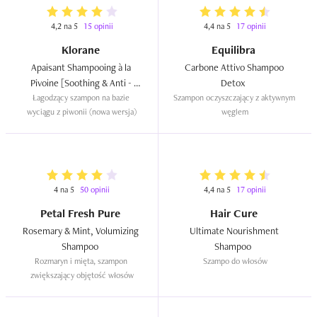
4,2 na 5
15 opinii
4,4 na 5
17 opinii
Klorane
Equilibra
Apaisant Shampooing à la 
Carbone Attivo Shampoo 
Pivoine [Soothing & Anti - 
Detox  
Łagodzący szampon na bazie 
Irritating Shampoo with 
Szampon oczyszczający z aktywnym 
wyciągu z piwonii (nowa wersja)
węglem
Peony]  
4 na 5
50 opinii
4,4 na 5
17 opinii
Petal Fresh Pure
Hair Cure
Rosemary & Mint, Volumizing 
Ultimate Nourishment 
Shampoo  
Shampoo  
Rozmaryn i mięta, szampon 
Szampo do włosów
zwiększający objętość włosów