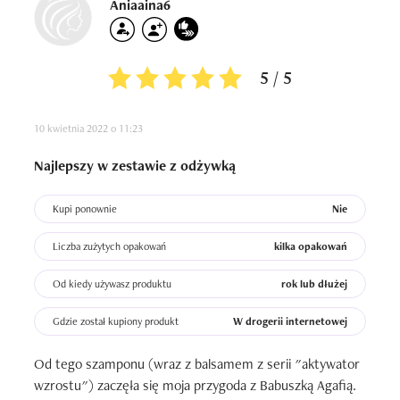
to zapach bardzo delikatny, przyjemny i odprężający. 
Aniaaina6
Włosy po umyciu i zaaplikowaniu odżywki z serii z 
łatwością można rozczesać i w innym przypadku mam 
problem i zawsze stosuje odżywkę pod różną postacią 
5 / 5
sprayu, odżywka do spłukiwania czy bez spłukiwania.

Regularnie stosowana kuracja wzmocniła włosy, przestały 
10 kwietnia 2022 o 11:23
wypadać i szybciej rosły, pojawiło się dużo baby hair. 

Opakowanie jest lekkie i wygodne w użytkowaniu oraz 
Najlepszy w zestawie z odżywką
zabraniu w podróż.
Kupi ponownie
Nie
Liczba zużytych opakowań
kilka opakowań
Od kiedy używasz produktu
rok lub dłużej
Gdzie został kupiony produkt
W drogerii internetowej
Od tego szamponu (wraz z balsamem z serii "aktywator 
wzrostu") zaczęła się moja przygoda z Babuszką Agafią. 