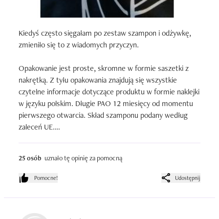
Kiedyś często sięgałam po zestaw szampon i odżywkę, 
zmieniło się to z wiadomych przyczyn.

Opakowanie jest proste, skromne w formie saszetki z 
nakrętką. Z tyłu opakowania znajdują się wszystkie 
czytelne informacje dotyczące produktu w formie naklejki  
w języku polskim. Długie PAO 12 miesięcy od momentu 
pierwszego otwarcia. Skład szamponu podany według 
zaleceń UE.

Pojemność 100 ml wystarczy na dwa tygodnie 
25 osób
uznało tę opinię za pomocną
użytkownika co drugi dzień tak samo w przypadku 
odżywki. Szampon ma lejącą się konsystencję w kolorze 
Pomocne!
Udostępnij
perłowym, należy dość szybko aplikować na głowę i 
spienić, dobrze oczyszcza skórę głowy oraz włosy. Czas 
trwania aplikacji umila zapach ziół i kwiatów dla mnie był 