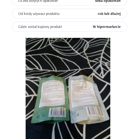
Liczba zużytych opakowań
kilka opakowań
szamponu? Na pewno warto spróbować ponieważ 
produkt nie jest drogi i ma całkiem przyjemny skład. 
Od kiedy używasz produktu
rok lub dłużej
Raczej nie zaszkodzi. 

Gdzie został kupiony produkt
W hipermarkecie
Czy do niego wrócę? Jeśli pojawiłby się na półkach 
sklepowych to czemu nie. Natomiast jeśli miałabym 
znowu go specjalnie zamawiać przez internet to raczej 
nie. Nie mniej jednak polecam jako ciekawostkę :)