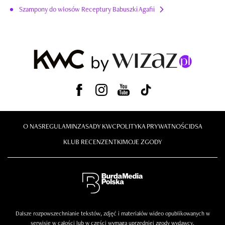
Szampony do włosów Receptury Babuszki Agafii
O NAS
REGULAMIN
ZASADY KWC
POLITYKA PRYWATNOŚCI
DSA
KLUB RECENZENTKI
MOJE ZGODY
Dalsze rozpowszechnianie tekstów, zdjęć i materiałów wideo opublikowanych w
serwisie w całości lub w części wymaga uprzedniej zgody wydawcy.