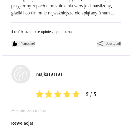
przyjemny zapach a po spłukaniu włos jest nawilżony, 
gładki i co dla mnie najważniejsze nie splątany (mam 
włosy rozjaśniane i to był mój częsty problem przez co 
nie byłam w stanie nałożyć równomiernie maski / odżywki 
4 osób
uznało tę opinię za pomocną
na wszystkie pasma…). Czy aktywuje wzrost? O tym się 
dopiero przekonam bo aktualnie zaczynam drugie 
Pomocne!
Udostępnij
opakowanie (prędzej nazwałabym to saszetką :D) 

Uwielbiam produkty Babuszki Agafii. Szkoda tylko, że 
pojemność taka mała :(
majka131131
5 / 5
29 grudnia 2021 o 22:30
Rewelacja!