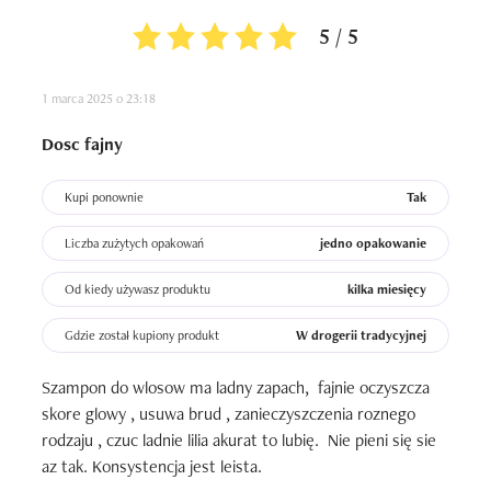
5 / 5
1 marca 2025 o 23:18
Dosc fajny
Kupi ponownie
Tak
Liczba zużytych opakowań
jedno opakowanie
Od kiedy używasz produktu
kilka miesięcy
Gdzie został kupiony produkt
W drogerii tradycyjnej
Szampon do wlosow ma ladny zapach,  fajnie oczyszcza 
skore glowy , usuwa brud , zanieczyszczenia roznego 
rodzaju , czuc ladnie lilia akurat to lubię.  Nie pieni się sie 
az tak. Konsystencja jest leista.