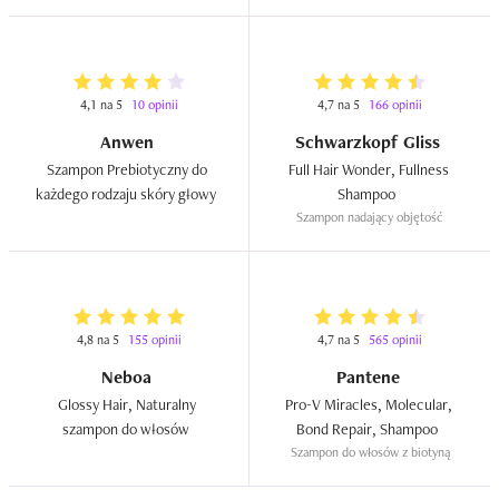
4,1 na 5
10 opinii
4,7 na 5
166 opinii
Anwen
Schwarzkopf Gliss
Szampon Prebiotyczny do 
Full Hair Wonder, Fullness 
każdego rodzaju skóry głowy  
Shampoo  
Szampon nadający objętość
4,8 na 5
155 opinii
4,7 na 5
565 opinii
Neboa
Pantene
Glossy Hair, Naturalny 
Pro-V Miracles, Molecular, 
szampon do włosów  
Bond Repair, Shampoo  
Szampon do włosów z biotyną