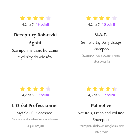
4,2 na 5
19 opinii
4,2 na 5
13 opinii
Receptury Babuszki
N.A.E.
Agafii
Semplicita, Daily Usage 
Shampoo  
Szampon na bazie korzenia 
Szampon do codziennego 
mydlnicy do włosów 
stosowania
normalnych `Jajeczny`  
4,2 na 5
12 opinii
4,3 na 5
12 opinii
L'Oréal Professionnel
Palmolive
Mythic Oil, Shampoo  
Naturals, Fresh and Volume 
Szampon do włosów z olejkiem 
Shampoo  
arganowym
Szampon ziołowy zwiększający 
objętość