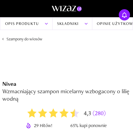
OPIS PRODUKTU
SKŁADNIKI
OPINIE UŻYTKO
Szampony do włosów
Nivea
Wzmacniający szampon micelarny wzbogacony o lilię
wodną
4,3
(280)
29 Hitów!
65% kupi ponownie