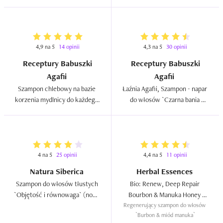
4,9 na 5
14 opinii
4,3 na 5
30 opinii
Receptury Babuszki
Receptury Babuszki
Agafii
Agafii
Szampon chlebowy na bazie 
Łaźnia Agafii, Szampon - napar 
korzenia mydlnicy do każdego 
do włosów `Czarna bania 
rodzaju włosów  
Agafii`  
4 na 5
25 opinii
4,4 na 5
11 opinii
Natura Siberica
Herbal Essences
Szampon do włosów tłustych 
Bio: Renew, Deep Repair 
`Objętość i równowaga` (nowa 
Bourbon & Manuka Honey 
wersja)  
Regenerujący szampon do włosów 
Shampoo  
`Burbon & miód manuka`