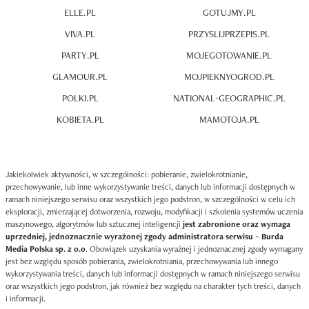
ELLE.PL
GOTUJMY.PL
VIVA.PL
PRZYSLIJPRZEPIS.PL
PARTY.PL
MOJEGOTOWANIE.PL
GLAMOUR.PL
MOJPIEKNYOGROD.PL
POLKI.PL
NATIONAL-GEOGRAPHIC.PL
KOBIETA.PL
MAMOTOJA.PL
Jakiekolwiek aktywności, w szczególności: pobieranie, zwielokrotnianie,
przechowywanie, lub inne wykorzystywanie treści, danych lub informacji dostępnych w
ramach niniejszego serwisu oraz wszystkich jego podstron, w szczególności w celu ich
eksploracji, zmierzającej dotworzenia, rozwoju, modyfikacji i szkolenia systemów uczenia
maszynowego, algorytmów lub sztucznej inteligencji
jest zabronione oraz wymaga
uprzedniej, jednoznacznie wyrażonej zgody administratora serwisu – Burda
Media Polska sp. z o.o
. Obowiązek uzyskania wyraźnej i jednoznacznej zgody wymagany
jest bez względu sposób pobierania, zwielokrotniania, przechowywania lub innego
wykorzystywania treści, danych lub informacji dostępnych w ramach niniejszego serwisu
oraz wszystkich jego podstron, jak również bez względu na charakter tych treści, danych
i informacji.