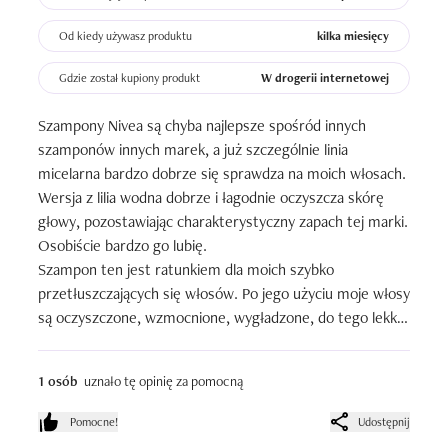
Od kiedy używasz produktu
kilka miesięcy
Gdzie został kupiony produkt
W drogerii internetowej
Szampony Nivea są chyba najlepsze spośród innych 
szamponów innych marek, a już szczególnie linia 
micelarna bardzo dobrze się sprawdza na moich włosach.

Wersja z lilia wodna dobrze i łagodnie oczyszcza skórę 
głowy, pozostawiając charakterystyczny zapach tej marki. 
Osobiście bardzo go lubię.

Szampon ten jest ratunkiem dla moich szybko 
przetłuszczających się włosów. Po jego użyciu moje włosy 
są oczyszczone, wzmocnione, wygładzone, do tego lekko 
uniesione i co najlepsze mogę przez dłuzszy czas ich nie 
myć bo naprawdę wyglądają świetnie.

1 osób
uznało tę opinię za pomocną
Linie micelarna zdecydowanie polecam, chyba wszystkie 
szampony micelarne się u mnie sprawdziły.
Pomocne!
Udostępnij