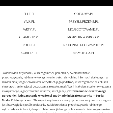
ELLE.PL
GOTUJMY.PL
VIVA.PL
PRZYSLIJPRZEPIS.PL
PARTY.PL
MOJEGOTOWANIE.PL
GLAMOUR.PL
MOJPIEKNYOGROD.PL
POLKI.PL
NATIONAL-GEOGRAPHIC.PL
KOBIETA.PL
MAMOTOJA.PL
Jakiekolwiek aktywności, w szczególności: pobieranie, zwielokrotnianie,
przechowywanie, lub inne wykorzystywanie treści, danych lub informacji dostępnych w
ramach niniejszego serwisu oraz wszystkich jego podstron, w szczególności w celu ich
eksploracji, zmierzającej dotworzenia, rozwoju, modyfikacji i szkolenia systemów uczenia
maszynowego, algorytmów lub sztucznej inteligencji
jest zabronione oraz wymaga
uprzedniej, jednoznacznie wyrażonej zgody administratora serwisu – Burda
Media Polska sp. z o.o
. Obowiązek uzyskania wyraźnej i jednoznacznej zgody wymagany
jest bez względu sposób pobierania, zwielokrotniania, przechowywania lub innego
wykorzystywania treści, danych lub informacji dostępnych w ramach niniejszego serwisu