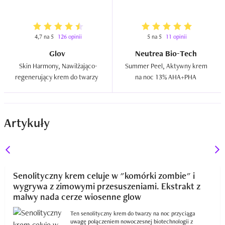
4,7 na 5
126 opinii
5 na 5
11 opinii
Glov
Neutrea Bio-Tech
Skin Harmony, Nawilżająco-
Summer Peel, Aktywny krem 
regenerujący krem do twarzy  
na noc 13% AHA+PHA  
Artykuły
Senolityczny krem celuje w "komórki zombie" i
wygrywa z zimowymi przesuszeniami. Ekstrakt z
malwy nada cerze wiosenne glow
Ten senolityczny krem do twarzy na noc przyciąga
uwagę połączeniem nowoczesnej biotechnologii z