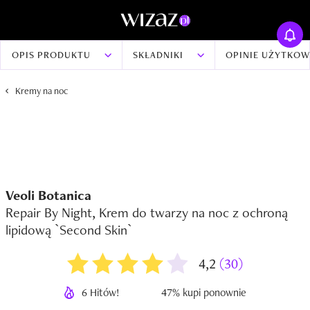
OPIS PRODUKTU
SKŁADNIKI
OPINIE UŻYTKO
Kremy na noc
Veoli Botanica
Repair By Night, Krem do twarzy na noc z ochroną
lipidową `Second Skin`
4,2
(30)
6 Hitów!
47% kupi ponownie