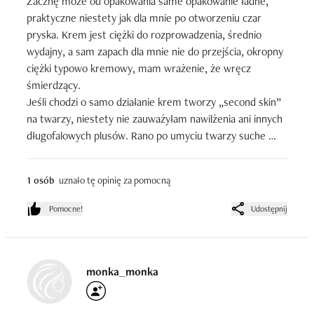
Zacznę może od opakowania same opakowanie ładne, 
praktyczne niestety jak dla mnie po otworzeniu czar 
pryska. Krem jest ciężki do rozprowadzenia, średnio 
wydajny, a sam zapach dla mnie nie do przejścia, okropny 
ciężki typowo kremowy, mam wrażenie, że wręcz 
śmierdzący. 

Jeśli chodzi o samo działanie krem tworzy „second skin” 
na twarzy, niestety nie zauważyłam nawilżenia ani innych 
długofalowych plusów. Rano po umyciu twarzy suche 
skórki wciąż są, a poziom nawilżenia zerowy. Jedyny plus 
to, że faktycznie nie zapycha jak obiecuje producent - 
1 osób
uznało tę opinię za pomocną
mam cerę mieszaną. 

Ja jestem zdecydowanie na nie, w tej kategorii cenowej 
Pomocne!
Udostępnij
są naprawdę inne świetne produkty.
monka_monka