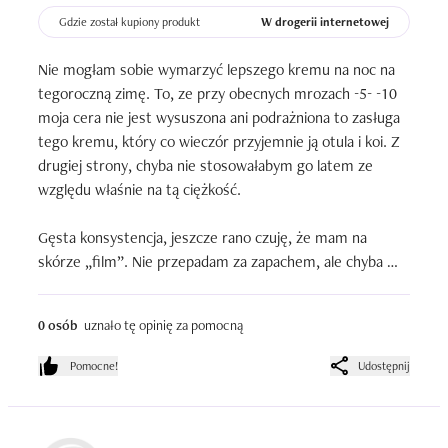
Gdzie został kupiony produkt
W drogerii internetowej
Nie mogłam sobie wymarzyć lepszego kremu na noc na 
tegoroczną zimę. To, ze przy obecnych mrozach -5- -10 
moja cera nie jest wysuszona ani podrażniona to zasługa 
tego kremu, który co wieczór przyjemnie ją otula i koi. Z 
drugiej strony, chyba nie stosowałabym go latem ze 
względu właśnie na tą ciężkość.

Gęsta konsystencja, jeszcze rano czuję, że mam na 
skórze „film”. Nie przepadam za zapachem, ale chyba 
wolę to, niż sztuczne napychanie zapachów.

0 osób
uznało tę opinię za pomocną
Żałuję, że krem jest taki drogi (100+ PLN), bo skłania 
mnie to do szukania podobnych kołderek za niższą cenę.
Pomocne!
Udostępnij