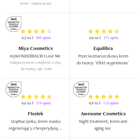
Krem - maska na noc
neuropeptydami  
4,2 na 5
505 opinii
4,6 na 5
171 opinii
Miya Cosmetics
Equilibra
myWONDERBALM I Love Me  
Przeciwzmarszczkowy krem 
Odżywczy krem z olejkiem z róży, 
do twarzy `Efekt wypełnienia`  
do twarzy, rąk i ciała
4,6 na 5
119 opinii
4,9 na 5
113 opinie
Floslek
Awesome Cosmetics
stopNaczynka, Krem-maska 
Night treatment, Krem anti-
regenerujący z hesperydyną na 
aging noc  
noc  