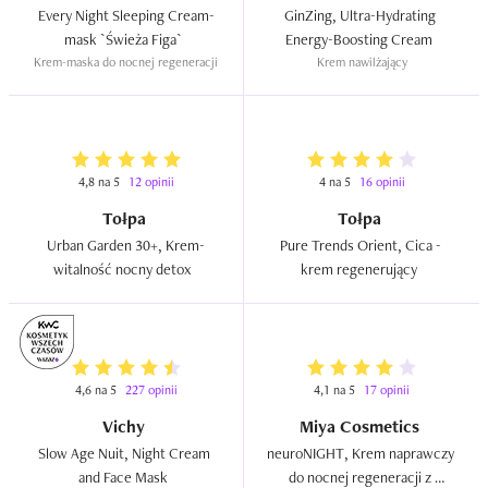
Every Night Sleeping Cream-
GinZing, Ultra-Hydrating 
mask `Świeża Figa`  
Energy-Boosting Cream  
Krem-maska do nocnej regeneracji
Krem nawilżający
4,8 na 5
12 opinii
4 na 5
16 opinii
Tołpa
Tołpa
Urban Garden 30+, Krem-
Pure Trends Orient, Cica - 
witalność nocny detox  
krem regenerujący  
4,6 na 5
227 opinii
4,1 na 5
17 opinii
Vichy
Miya Cosmetics
Slow Age Nuit, Night Cream 
neuroNIGHT, Krem naprawczy 
and Face Mask  
do nocnej regeneracji z 