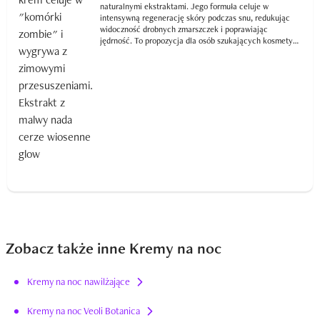
naturalnymi ekstraktami. Jego formuła celuje w
intensywną regenerację skóry podczas snu, redukując
widoczność drobnych zmarszczek i poprawiając
jędrność. To propozycja dla osób szukających kosmetyku
anti-age o naukowym zacięciu, który wspiera nocną
odnowę skóry.
Zobacz także inne Kremy na noc
Kremy na noc nawilżające
Kremy na noc Veoli Botanica