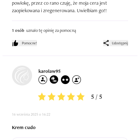
powłokę, przez co rano czuję, że moja cera jest 
zaopiekowana i zregenerowana. Uwielbiam go!!
1 osób
uznało tę opinię za pomocną
Pomocne!
Udostępnij
karolaw95
5 / 5
16 września 2025 o 16:22
Krem cudo