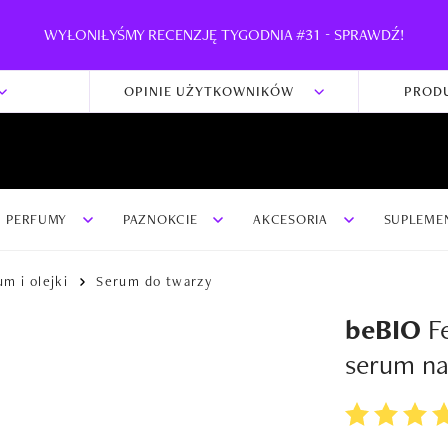
WYŁONIŁYŚMY RECENZJĘ TYGODNIA #31 - SPRAWDŹ!
OPINIE UŻYTKOWNIKÓW
PROD
PERFUMY
PAZNOKCIE
AKCESORIA
SUPLEME
m i olejki
Serum do twarzy
beBIO
Fe
serum na