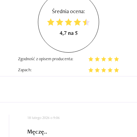
Średnia ocena:
4,7 na 5
Zgodność z opisem producenta:
Zapach:
18 lutego 2026 o 9:06
Męczę..