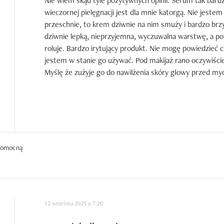
Nie wiem skąd tyle pozytywnych opinii. Serum tak bardzo
wieczornej pielęgnacji jest dla mnie katorgą. Nie jestem
przeschnie, to krem dziwnie na nim smuży i bardzo brzy
dziwnie lepką, nieprzyjemna, wyczuwalna warstwę, a po 
roluje. Bardzo irytujący produkt. Nie mogę powiedzieć c
jestem w stanie go używać. Pod makijaż rano oczywiście
Myślę że zużyje go do nawilżenia skóry głowy przed my
 pomocną
12 września 2025 o 7:20