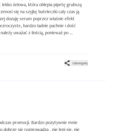
lekko żelowa, która oblepia pipetę grubszą 
nosi się na szyjkę buteleczki cały czas ją 
czej dozuję serum poprzez właśnie efekt 
zroczyste, bardzo ładnie pachnie i dość 
ależy uważać z ilością, ponieważ po 
mi się parę razy. Czy zauważyłam 
et wtedy, kiedy serum zamykałam dodatkowym 
jak na złość jest on na tyle wydajny, że nie 
mo ładnego zapachu nie odczuwam żadnego 
Udostępnij
rawdopodobniej skończy się na tym, że go po 
odczas promocji. Bardzo pozytywnie mnie 
 dobrze się rozprowadza , nie lepi się, nie 