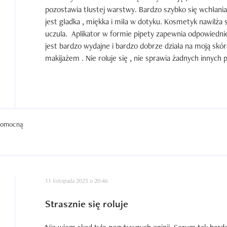
pozostawia tłustej warstwy. Bardzo szybko się wchłania
jest gładka , miękka i miła w dotyku. Kosmetyk nawilża sk
uczula.  Aplikator w formie pipety zapewnia odpowiedni
jest bardzo wydajne i bardzo dobrze działa na moją skór
makijażem . Nie roluje się , nie sprawia żadnych innyc
 pomocną
11 listopada 2025 o 20:46
Strasznie się roluje