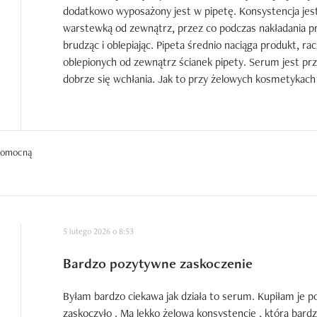
dodatkowo wyposażony jest w pipetę. Konsystencja jest 
warstewką od zewnątrz, przez co podczas nakładania prze
brudząc i oblepiając. Pipeta średnio naciąga produkt, ra
oblepionych od zewnątrz ścianek pipety. Serum jest prze
dobrze się wchłania. Jak to przy żelowych kosmetykach n
wyschnięciu mogą zacząć się rolować i tak też zdarzyło 
spektakularny efekt nawilżenia? No niestety nie. Naw
kremem. Używam produktu już ponad miesiąc 2x na dzień: 
chce się skończyć. Niestety ja się z nim męczę i pomi
 pomocną
komfortu, jaki powinna dać tego typu pielęgnacja. Najp
prostu komuś oddam. Sama ponownie nie wrócę
5 lutego 2026 o 8:53
Bardzo pozytywne zaskoczenie
Byłam bardzo ciekawa jak działa to serum. Kupiłam je p
zaskoczyło . Ma lekko żelową konsystencję , która bardzo