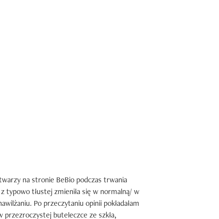
warzy na stronie BeBio podczas trwania 
y z typowo tłustej zmieniła się w normalną/ w 
ilżaniu. Po przeczytaniu opinii pokładałam 
 przezroczystej buteleczce ze szkła, 