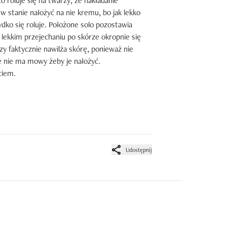
 roluje się na twarzy, że nakładanie 
 w stanie nałożyć na nie kremu, bo jak lekko 
dko się roluje. Położone solo pozostawia 
lekkim przejechaniu po skórze okropnie się 
zy faktycznie nawilża skórę, ponieważ nie 
 nie ma mowy żeby je nałożyć.

ciem.
Udostępnij