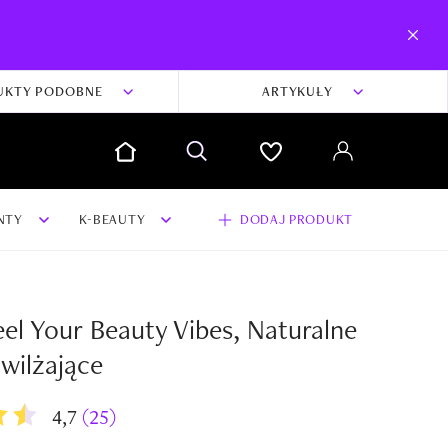
UKTY PODOBNE
ARTYKUŁY
NTY
K-BEAUTY
DODAJ PRODUKT
el Your Beauty Vibes, Naturalne
dodaj swoją opinię i zdjęcia do produktu
wilżające
Dodaj swoją opinię
4,7
(25)