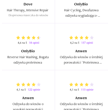
Dove
OnlyBio
Hair Therapy, Intensive Repair  
Hair Cycling, Dwufazowa 
Ekspresowa maseczka do włosów
odżywka wygładzająco-
regenerująca  
4,6 na 5
18 opinii
4,2 na 5
137 opinii
OnlyBio
Anwen
Reverse Hair Washing, Bogata 
Odżywka do włosów o średniej 
odżywka proteinowa  
porowatości `Proteinowa 
zielona herbata`  
4,1 na 5
122 opinie
4,1 na 5
113 opinie
Anwen
Anwen
Odżywka do włosów o 
Odżywka do włosów o średniej 
wysokiej porowatości 
porowatości `Proteinowa 