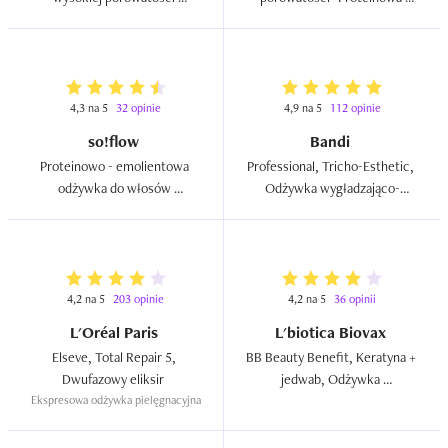
`Proteinowa orchidea`  
magnolia`  
4,3 na 5
32 opinie
4,9 na 5
112 opinie
so!flow
Bandi
Proteinowo - emolientowa 
Professional, Tricho-Esthetic, 
odżywka do włosów 
Odżywka wygładzająco-
wysokoporowatych i 
nawilżająca  
łamliwych  
4,2 na 5
203 opinie
4,2 na 5
36 opinii
L'Oréal Paris
L'biotica Biovax
Elseve, Total Repair 5, 
BB Beauty Benefit, Keratyna + 
Dwufazowy eliksir  
jedwab, Odżywka 
Ekspresowa odżywka pielęgnacyjna
pielęgnacyjna  