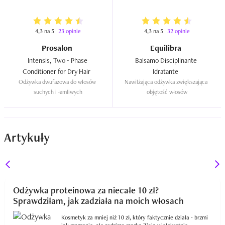
4,3 na 5
23 opinie
4,3 na 5
32 opinie
Prosalon
Equilibra
Intensis, Two - Phase 
Balsamo Disciplinante 
Conditioner for Dry Hair  
Idratante  
Odżywka dwufazowa do włosów 
Nawilżająca odżywka zwiększająca 
suchych i łamliwych
objętość włosów
Artykuły
Odżywka proteinowa za niecałe 10 zł?
Sprawdziłam, jak zadziała na moich włosach
Kosmetyk za mniej niż 10 zł, który faktycznie działa - brzmi