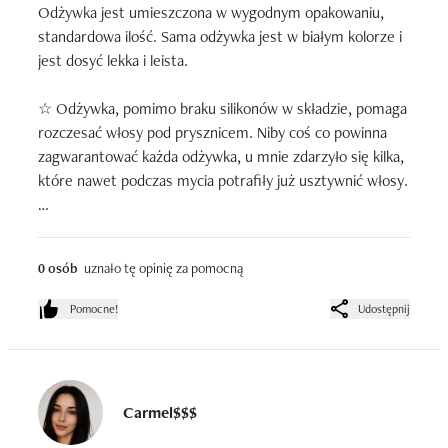
Odżywka jest umieszczona w wygodnym opakowaniu, 
standardowa ilość. Sama odżywka jest w białym kolorze i 
jest dosyć lekka i leista.

☆ Odżywka, pomimo braku silikonów w składzie, pomaga 
rozczesać włosy pod prysznicem. Niby coś co powinna 
zagwarantować każda odżywka, u mnie zdarzyło się kilka, 
które nawet podczas mycia potrafiły już usztywnić włosy. 

☆ Nie jest to wybitnie treściwy i odżywczy produkt. Przy 
moich cieńszych średnioporowatych włosach gdy 
0 osób
uznało tę opinię za pomocną
używałam szamponów oczyszczających (często takie z sls 
lub jakimiś kwasami, przez co włosy potrafiły się lekko 
Pomocne!
Udostępnij
przesuszyć) niestety nie była wystarczająca aby odżywić 
po nich włosy. Często nawet po zwykłym (nie nawilżający 
ani nie oczyszczający) szamponie efekty były marne.

Carmel$$$
☆ Sam efekt po wysuszeniu jest taki sobie. Mam włosy 
podatne na wysuszenie, a przez to też na puszenie. 