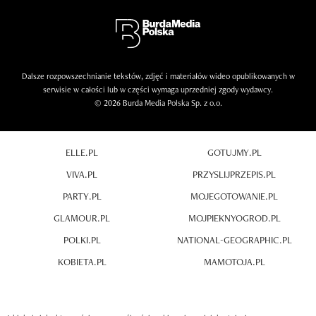
Dalsze rozpowszechnianie tekstów, zdjęć i materiałów wideo opublikowanych w
serwisie w całości lub w części wymaga uprzedniej zgody wydawcy.
© 2026 Burda Media Polska Sp. z o.o.
ELLE.PL
GOTUJMY.PL
VIVA.PL
PRZYSLIJPRZEPIS.PL
PARTY.PL
MOJEGOTOWANIE.PL
GLAMOUR.PL
MOJPIEKNYOGROD.PL
POLKI.PL
NATIONAL-GEOGRAPHIC.PL
KOBIETA.PL
MAMOTOJA.PL