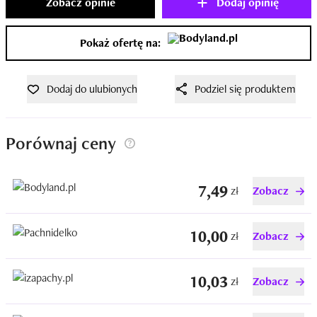
Zobacz opinie
Dodaj opinię
Pokaż ofertę na:
Dodaj do ulubionych
Podziel się produktem
Porównaj ceny
7,49
zł
Zobacz
10,00
zł
Zobacz
10,03
zł
Zobacz