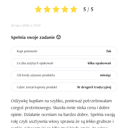
Odżywka nie jest bardzo nawilżająca, przy suchych 
5 / 5
włosach raczej nie będzie dobra. Wygładzić też nie 
wygładziła. Najlepiej dodać coś 
26 lipca 2026 o 19:03
nawilżającego/wygładzającego jako element bez 
spłukiwania. Sama odżywka, bez innych produktów w 
Spełnia swoje zadanie 🙂
pielęgnacji, jest po prostu odpowiednikiem swojej niskiej 
ceny. 

Kupi ponownie
Tak
A propo ceny, +/- 7-10 zł za odżywkę 200ml to naprawdę 
Liczba zużytych opakowań
kilka opakowań
dobra cena. Produkt nie jest najgorszy i na pewno 
znajdzie się w gronie czyichś ulubieńców. Natomiast 
Od kiedy używasz produktu
miesiąc
odżywka przez swoją konsystencję nie jest aż tak 
Gdzie został kupiony produkt
W drogerii tradycyjnej
wydajna, a dodatkowo nie sprawdzi się u każdego przez 
obecność keratyny czy właśnie przez samą konsystencję. 

Odżywkę kupiłam na szybko, ponieważ potrzebowałam 
czegoś proteinowego. Skusiła mnie niska cena i dobre 
Według mnie, dobry wybór dla cieńszych włosów, jeśli są 
opinie. Działanie oceniam na bardzo dobre. Spełnia swoją 
one też zniszczone. Jeśli masz też łatwo 
rolę czyli: usztywnia włosy sprawia że są lekko grubsze i 
przetłuszczające się włosy, również może się sprawdzić. 