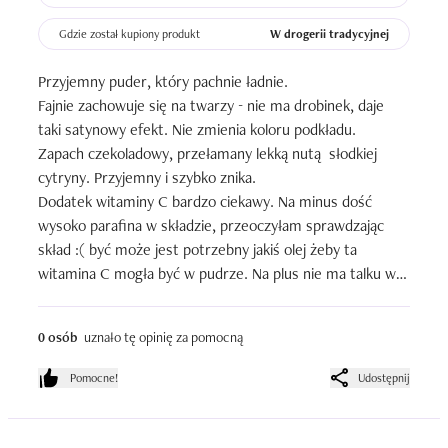
Gdzie został kupiony produkt
W drogerii tradycyjnej
Przyjemny puder, który pachnie ładnie.

Fajnie zachowuje się na twarzy - nie ma drobinek, daje 
taki satynowy efekt. Nie zmienia koloru podkładu.

Zapach czekoladowy, przełamany lekką nutą  słodkiej 
cytryny. Przyjemny i szybko znika.

Dodatek witaminy C bardzo ciekawy. Na minus dość 
wysoko parafina w składzie, przeoczyłam sprawdzając 
skład :( być może jest potrzebny jakiś olej żeby ta 
witamina C mogła być w pudrze. Na plus nie ma talku w 
składzie.
0 osób
uznało tę opinię za pomocną
Pomocne!
Udostępnij