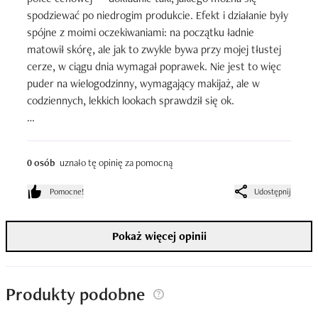
spodziewać po niedrogim produkcie. Efekt i działanie były 
spójne z moimi oczekiwaniami: na początku ładnie 
matowił skórę, ale jak to zwykle bywa przy mojej tłustej 
cerze, w ciągu dnia wymagał poprawek. Nie jest to więc 
puder na wielogodzinny, wymagający makijaż, ale w 
codziennych, lekkich lookach sprawdził się ok.

Podobał mi się jego zapach — był przyjemny i 
charakterystyczny, dzięki czemu sama aplikacja była po 
0 osób
uznało tę opinię za pomocną
prostu przyjemnością. Jeśli chodzi o opakowanie, to szata 
graficzna wypada dość tandetnie, ale sama konstrukcja 
Pomocne!
Udostępnij
była w porządku. Doceniam zwłaszcza zabezpieczenie do 
przekręcania, które pozwala kontrolować ilość 
Pokaż więcej opinii
wysypywanego produktu.

Pod koniec używania zaczęły się pojawiać drobne 
pęknięcia w opakowaniu, ale ponieważ sam puder ma 
Produkty podobne
niewielką gramaturę, zużyłam go na tyle szybko, że nic 