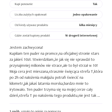
kosmetyku, ponieważ liczyłam na to, że będzie on 
Kupi ponownie
Tak
bardziej pachniał cytrynami. 

Oczywiście było czuć delikatny zapach Ptasiego Mleczka, 
Liczba zużytych opakowań
jedno opakowanie
jednak miałam niedosyt, jeśli chodzi o cytrynową nutę. 😁
Od kiedy używasz produktu
kilka miesięcy
Gdzie został kupiony produkt
W drogerii internetowej
Jestem zachwycona!

Kupiłam ten puder na promce,na oficjalnej stronie stars 
za jakieś 10zł. Stwierdziłam,że jak się nie sprawdzi to 
przynajmniej milionów nie strace,ale to był strzał w 10!

Moja cera jest mieszana,strasznie święcąca strefa T,która 
po 2h od nalożenia makijażu potrafi świecić na 
kilometr,jak jakaś latarnia morska,bardzo mnie to 
irytowało. Ten puder trzyma się na mojej cerze cały 
dzień,strefa T po nałożeniu tego produktu,nie jest tak 
odblaskowa jak po innych pudrach.

Osobiście jestem zakochana co do jakości,ceny i 
1 osób
uznało tę opinię za pomocną