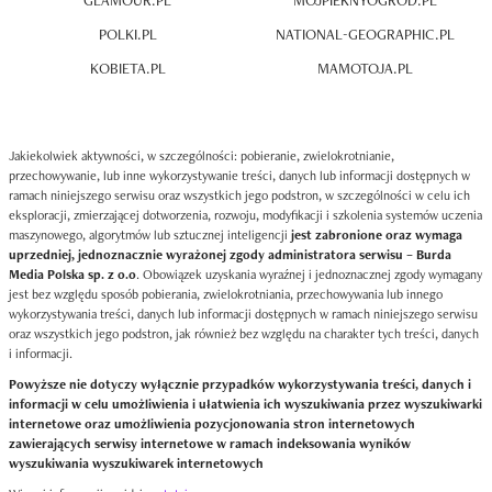
GLAMOUR.PL
MOJPIEKNYOGROD.PL
POLKI.PL
NATIONAL-GEOGRAPHIC.PL
KOBIETA.PL
MAMOTOJA.PL
Jakiekolwiek aktywności, w szczególności: pobieranie, zwielokrotnianie,
przechowywanie, lub inne wykorzystywanie treści, danych lub informacji dostępnych w
ramach niniejszego serwisu oraz wszystkich jego podstron, w szczególności w celu ich
eksploracji, zmierzającej dotworzenia, rozwoju, modyfikacji i szkolenia systemów uczenia
maszynowego, algorytmów lub sztucznej inteligencji
jest zabronione oraz wymaga
uprzedniej, jednoznacznie wyrażonej zgody administratora serwisu – Burda
Media Polska sp. z o.o
. Obowiązek uzyskania wyraźnej i jednoznacznej zgody wymagany
jest bez względu sposób pobierania, zwielokrotniania, przechowywania lub innego
wykorzystywania treści, danych lub informacji dostępnych w ramach niniejszego serwisu
oraz wszystkich jego podstron, jak również bez względu na charakter tych treści, danych
i informacji.
Powyższe nie dotyczy wyłącznie przypadków wykorzystywania treści, danych i
informacji w celu umożliwienia i ułatwienia ich wyszukiwania przez wyszukiwarki
internetowe oraz umożliwienia pozycjonowania stron internetowych
zawierających serwisy internetowe w ramach indeksowania wyników
wyszukiwania wyszukiwarek internetowych