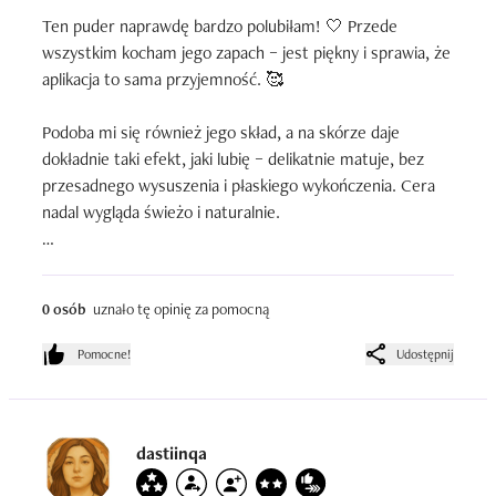
Ten puder naprawdę bardzo polubiłam! 🤍 Przede 
wszystkim kocham jego zapach – jest piękny i sprawia, że 
aplikacja to sama przyjemność. 🥰

Podoba mi się również jego skład, a na skórze daje 
dokładnie taki efekt, jaki lubię – delikatnie matuje, bez 
przesadnego wysuszenia i płaskiego wykończenia. Cera 
nadal wygląda świeżo i naturalnie.

Dla mnie to świetne połączenie dobrego składu, 
przyjemnego zapachu i subtelnego efektu. Zdecydowanie 
0 osób
uznało tę opinię za pomocną
jeden z tych produktów, które chce się używać 
codziennie!
Pomocne!
Udostępnij
dastiinqa