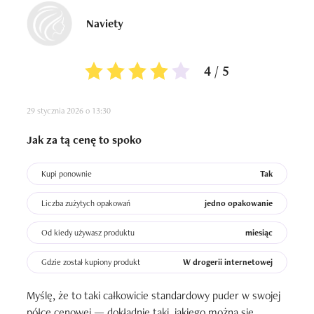
Naviety
4 / 5
29 stycznia 2026 o 13:30
Jak za tą cenę to spoko
Kupi ponownie
Tak
Liczba zużytych opakowań
jedno opakowanie
Od kiedy używasz produktu
miesiąc
Gdzie został kupiony produkt
W drogerii internetowej
Myślę, że to taki całkowicie standardowy puder w swojej 
półce cenowej — dokładnie taki, jakiego można się 