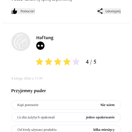
wydajności tego kosmetyku.

+ładnie pachnie
Pomocne!
Udostępnij
Haftung
4 / 5
4 lutego 2026 o 11:39
Przyjemny puder
Kupi ponownie
Nie wiem
Liczba zużytych opakowań
jedno opakowanie
Od kiedy używasz produktu
kilka miesięcy