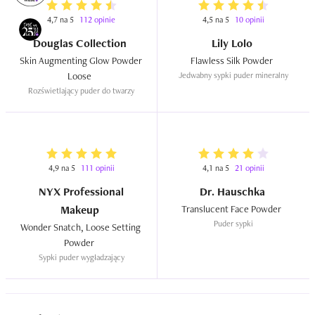
4,7 na 5
112 opinie
4,5 na 5
10 opinii
Douglas Collection
Lily Lolo
Skin Augmenting Glow Powder 
Flawless Silk Powder  
Loose  
Jedwabny sypki puder mineralny
Rozświetlający puder do twarzy
4,9 na 5
111 opinii
4,1 na 5
21 opinii
NYX Professional
Dr. Hauschka
Makeup
Translucent Face Powder  
Puder sypki
Wonder Snatch, Loose Setting 
Powder  
Sypki puder wygładzający