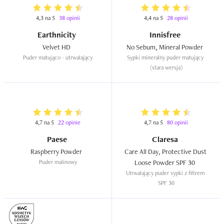
4,3 na 5
38 opinii
4,4 na 5
28 opinii
Earthnicity
Innisfree
Velvet HD  
No Sebum, Mineral Powder  
Puder matująco - utrwalający
Sypki mineralny puder matujący 
(stara wersja)
4,7 na 5
22 opinie
4,7 na 5
80 opinii
Paese
Claresa
Raspberry Powder  
Care All Day, Protective Dust 
Puder malinowy
Loose Powder SPF 30  
Utrwalający puder sypki z filtrem 
SPF 30