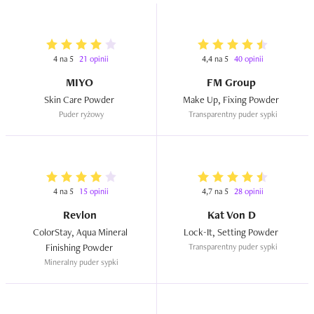
nie zdążyło się totalnie rozpaść.

Podsumowując: tani, poprawny puder, który daje ładny 
efekt tuż po aplikacji, ale nie jest szczególnie trwały. 
4 na 5
21 opinii
4,4 na 5
40 opinii
Mimo to mogłabym go kupić ponownie do prostych, 
MIYO
FM Group
codziennych makijaży, bo w takich sytuacjach spełnia 
Skin Care Powder  
Make Up, Fixing Powder  
swoją rolę.
Puder ryżowy
Transparentny puder sypki
4 na 5
15 opinii
4,7 na 5
28 opinii
Revlon
Kat Von D
ColorStay, Aqua Mineral 
Lock-It, Setting Powder  
Finishing Powder  
Transparentny puder sypki
Mineralny puder sypki