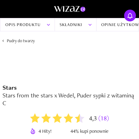
OPIS PRODUKTU
SKŁADNIKI
OPINIE UŻYTKO
Pudry do twarzy
Stars
Stars from the stars x Wedel, Puder sypki z witaminą
C
4,3
(18)
4 Hity!
44% kupi ponownie