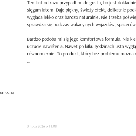
Ten tint od razu przypadł mi do gustu, bo jest dokładni
sięgam latem. Daje piękny, świeży efekt, delikatnie podkr
wygląda lekko oraz bardzo naturalnie. Nie trzeba poświę
sprawdza się podczas wakacyjnych wyjazdów, spacerów 
Bardzo podoba mi się jego komfortowa formuła. Nie klei 
uczucie nawilżenia. Nawet po kilku godzinach usta wygląda
równomiernie. To produkt, który bez problemu można na
Świetnie sprawdza się również podczas wyjść ze znajom
warstwa, żeby uzyskać subtelny efekt, a jeśli dołożę kol
razu wygląda bardziej elegancko. To kosmetyk, który pas
wieczorowego makijażu.

 pomocną
Lubię produkty, które są praktyczne i nie wymagają cią
zostanie ze mną na dłużej. Łączy delikatny kolor z pielęg
świeżo oraz naturalnie.
3 lipca 2026 o 11:08