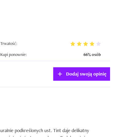
Trwałość:
Kupi ponownie:
66% osób
Dodaj swoją opinię
turalnie podkreślonych ust. Tint daje delikatny 