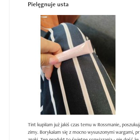
Pielęgnuje usta
Tint kupiłam już jakiś czas temu w Rossmanie, poszukuj
zimy. Borykałam się z mocno wysuszonymi wargami, prz
znaki. Ten produkt to świetne rozwiązania - nie dość że 