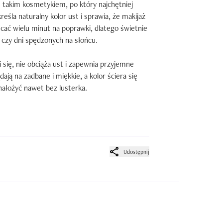
e takim kosmetykiem, po który najchętniej 
eśla naturalny kolor ust i sprawia, że makijaż 
cać wielu minut na poprawki, dlatego świetnie 
czy dni spędzonych na słońcu.

się, nie obciąża ust i zapewnia przyjemne 
ją na zadbane i miękkie, a kolor ściera się 
łożyć nawet bez lusterka.

ymi czy letnich wieczorów. Wystarczy jedna 
ejną i dodam odrobinę błyszczyka, makijaż od 
uje zarówno do codziennego, jak i bardziej 
Udostępnij
głych poprawek, dlatego ten tint na pewno 
nacją ust i sprawia, że zawsze wyglądają 