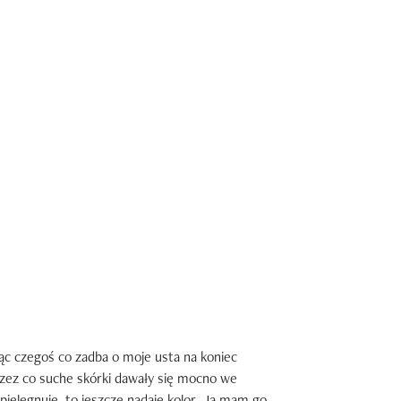
ąc czegoś co zadba o moje usta na koniec 
ez co suche skórki dawały się mocno we 
pielęgnuje, to jeszcze nadaje kolor. Ja mam go 