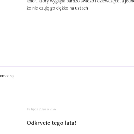
kolor, który wygląda bardzo świeżo i dziewczęco, a jedn
że nie czuję go ciężko na ustach
 pomocną
18 lipca 2026 o 9:56
Odkrycie tego lata!