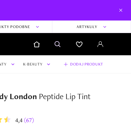
UKTY PODOBNE
ARTYKUŁY
NTY
K-BEAUTY
DODAJ PRODUKT
dy London
Peptide Lip Tint
4,4
(67)