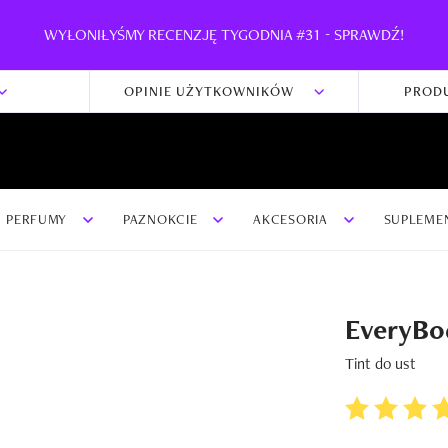
WYŁONIŁYŚMY RECENZJĘ TYGODNIA #31 - SPRAWDŹ!
OPINIE UŻYTKOWNIKÓW
PROD
PERFUMY
PAZNOKCIE
AKCESORIA
SUPLEME
EveryBo
Tint do ust