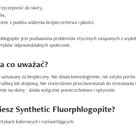
przyczepność do skóry,
ów,
stotne z punktu widzenia bezpieczeństwa i jakości.
phlogopite jest pozbawiona problemów etycznych związanych z wydobyci
etyków odpowiedzialnych społecznie.
na co uważać?
i uznawany za bezpieczny. Nie działa komedogennie, nie zatyka porów,
liwą lub atopową. Nie stwierdzono przeciwwskazań do stosowania w cz
nie na skórę - działa wyłącznie powierzchniowo i optycznie.
esz Synthetic Fluorphlogopite?
ykach kolorowych i rozświetlających: