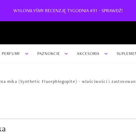
WYŁONIŁYŚMY RECENZJĘ TYGODNIA #31 - SPRAWDŹ!
PERFUMY
PAZNOKCIE
AKCESORIA
SUPLEME
na mika (Synthetic Fluorphlogopite) - właściwości i zastosowan
ka