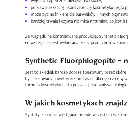
wygładza optycznie nierówności skóry,
poprawia teksturę i konsystencję kosmetyku i jego 
może być nośnikiem dla barwników i innych pigment
bardziej trwała i czysta niż mica naturalna, co jest i
Ze względu na kontrolowaną produkcję, Synthetic Fluor
coraz częściej jest wybierana przez producentów kosm
Synthetic Fluorphlogopite – 
Jest to składnik bardzo dobrze tolerowany przez skórę 
być stosowany nawet w kosmetykach dla osób z cerą wraż
formuła kosmetyku na to pozwala). Nie wpływa biologicz
W jakich kosmetykach znajdzi
Syntetyczna mika występuje przede wszystkim w kosmet