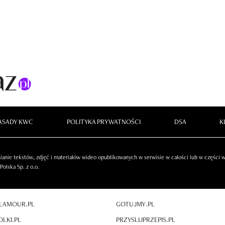
ASADY KWC
POLITYKA PRYWATNOŚCI
DSA
K
anie tekstów, zdjęć i materiałów wideo opublikowanych w serwisie w całości lub w części
olska Sp. z o.o.
LAMOUR.PL
GOTUJMY.PL
OLKI.PL
PRZYSLIJPRZEPIS.PL