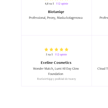
4,8 na 5
112 opinie
Biotaniqe
Professional, Peony, Maska kolagenowa  
5 na 5
112 opinie
Eveline Cosmetics
Wonder Match, Lumi All Day Glow 
Foundation  
Rozświetlający podkład do twarzy