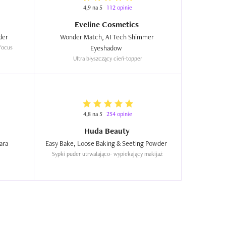
4,9 na 5
112 opinie
Eveline Cosmetics
Blurr Me, Baking & Setting Powder  
Wonder Match, AI Tech Shimmer 
 focus
Eyeshadow  
Ultra błyszczący cień-topper
4,8 na 5
254 opinie
Huda Beauty
Lash Sensational Sky High Mascara  
Easy Bake, Loose Baking & Seeting Powder  
Sypki puder utrwalająco- wypiekający makijaż 