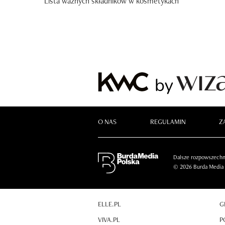
Lista ważnych składników w kosmetykach
O NAS
REGULAMIN
Z
Dalsze rozpowszechni
© 2026 Burda Media P
ELLE.PL
G
VIVA.PL
P