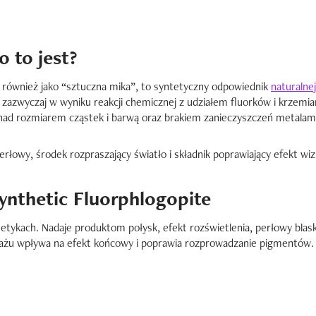
o to jest?
a również jako “sztuczna mika”, to syntetyczny odpowiednik
naturalnej
zazwyczaj w wyniku reakcji chemicznej z udziałem fluorków i krzemia
 nad rozmiarem cząstek i barwą oraz brakiem zanieczyszczeń metalami
łowy, środek rozpraszający światło i składnik poprawiający efekt wiz
ynthetic Fluorphlogopite
tykach. Nadaje produktom połysk, efekt rozświetlenia, perłowy blask 
jażu wpływa na efekt końcowy i poprawia rozprowadzanie pigmentów.