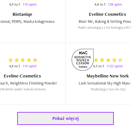
4,9 na 5
110 opinii
4,8 na 5
128 opinii
Biotaniqe
Eveline Cosmetics
Professional, PDRN, Maska kolagenowa  
Puder utrwalający z technologią soft
4,8 na 5
119 opinii
4,5 na 5
1122 opinie
Eveline Cosmetics
Maybelline New York
Cloud Touch, Weightless Finishing Powder  
Ultralekki puder wykończeniowy
Wydłużający tusz do rzęs
Pokaż więcej