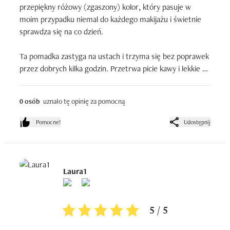
przepiękny różowy (zgaszony) kolor, który pasuje w 
moim przypadku niemal do każdego makijażu i świetnie 
sprawdza się na co dzień. 

Ta pomadka zastyga na ustach i trzyma się bez poprawek 
przez dobrych kilka godzin. Przetrwa picie kawy i lekkie 
przekąski, co przy tej cenie jest naprawdę imponujące. 
Pigmentacja jest świetna – jedna warstwa idealnie kryje 
0 osób
uznało tę opinię za pomocną
usta.

Pomocne!
Udostępnij
Zauważyłam, że czasami pomadka potrafi mi się lekko 
zrolować po jakimś czasie, ale jestem pewna, że to nie 
wina samego produktu, tylko moich ust. Mam tendencję 
do mocnego przesychania warg i jeśli nie zadbam o 
Laura1
porządny peeling i nawilżenie przed nałożeniem matu, to 
każda pomadka zastygająca będzie to podkreślać.
5 / 5