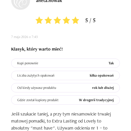
aneta.nowak
5 / 5
7 maja 2026 o 7:43
Klasyk, który warto mieć!
Kupi ponownie
Tak
Liczba zużytych opakowań
kilka opakowań
Od kiedy używasz produktu
rok lub dłużej
Gdzie został kupiony produkt
W drogerii tradycyjnej
Jeśli szukacie taniej, a przy tym niesamowicie trwałej 
matowej pomadki, to Extra Lasting od Lovely to 
absolutny "must have". Używam odcienia nr 1 – to 