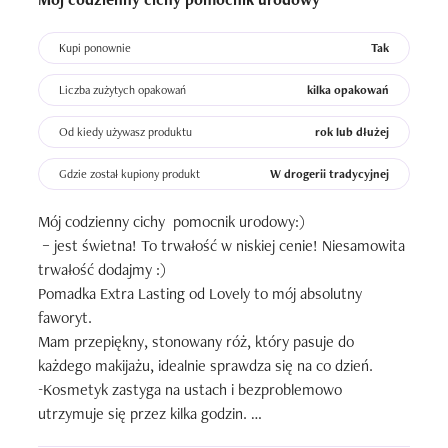
Kupi ponownie
Tak
Liczba zużytych opakowań
kilka opakowań
Od kiedy używasz produktu
rok lub dłużej
Gdzie został kupiony produkt
W drogerii tradycyjnej
Mój codzienny cichy  pomocnik urodowy:)

 – jest świetna! To trwałość w niskiej cenie! Niesamowita 
trwałość dodajmy :)

Pomadka Extra Lasting od Lovely to mój absolutny 
faworyt. 

Mam przepiękny, stonowany róż, który pasuje do 
każdego makijażu, idealnie sprawdza się na co dzień.

-Kosmetyk zastyga na ustach i bezproblemowo 
utrzymuje się przez kilka godzin. 

Przetrwa nawet picie kawy oraz małe przekąski, 