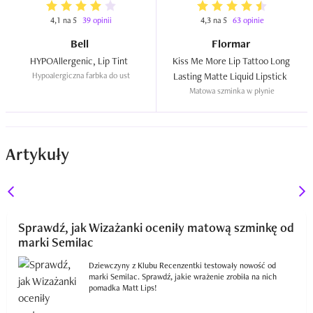
4,1 na 5
39 opinii
4,3 na 5
63 opinie
Bell
Flormar
HYPOAllergenic, Lip Tint  
Kiss Me More Lip Tattoo Long 
Hypoalergiczna farbka do ust
Lasting Matte Liquid Lipstick  
Matowa szminka w płynie
Artykuły
Sprawdź, jak Wizażanki oceniły matową szminkę od
marki Semilac
Dziewczyny z Klubu Recenzentki testowały nowość od
marki Semilac. Sprawdź, jakie wrażenie zrobiła na nich
pomadka Matt Lips!