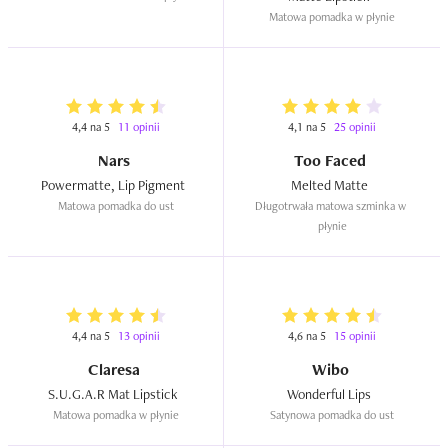
Matowa pomadka w płynie
4,4 na 5
11 opinii
4,1 na 5
25 opinii
Nars
Too Faced
Powermatte, Lip Pigment  
Melted Matte  
Matowa pomadka do ust
Długotrwała matowa szminka w 
płynie
4,4 na 5
13 opinii
4,6 na 5
15 opinii
Claresa
Wibo
S.U.G.A.R Mat Lipstick  
Wonderful Lips  
Matowa pomadka w płynie
Satynowa pomadka do ust