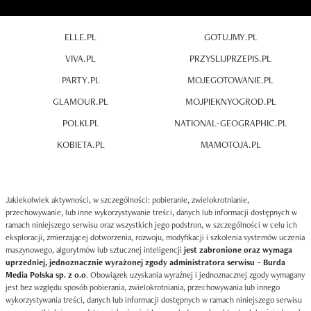
ELLE.PL
GOTUJMY.PL
VIVA.PL
PRZYSLIJPRZEPIS.PL
PARTY.PL
MOJEGOTOWANIE.PL
GLAMOUR.PL
MOJPIEKNYOGROD.PL
POLKI.PL
NATIONAL-GEOGRAPHIC.PL
KOBIETA.PL
MAMOTOJA.PL
Jakiekolwiek aktywności, w szczególności: pobieranie, zwielokrotnianie,
przechowywanie, lub inne wykorzystywanie treści, danych lub informacji dostępnych w
ramach niniejszego serwisu oraz wszystkich jego podstron, w szczególności w celu ich
eksploracji, zmierzającej dotworzenia, rozwoju, modyfikacji i szkolenia systemów uczenia
maszynowego, algorytmów lub sztucznej inteligencji
jest zabronione oraz wymaga
uprzedniej, jednoznacznie wyrażonej zgody administratora serwisu – Burda
Media Polska sp. z o.o
. Obowiązek uzyskania wyraźnej i jednoznacznej zgody wymagany
jest bez względu sposób pobierania, zwielokrotniania, przechowywania lub innego
wykorzystywania treści, danych lub informacji dostępnych w ramach niniejszego serwisu