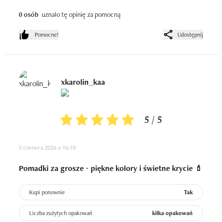
imponujące.

0 osób
uznało tę opinię za pomocną
 Pigmentacja jest świetna – już jedna warstwa zapewnia 
idealne krycie.

Pomocne!
Udostępnij
-Bardzo wygodny aplikator.

-Rewelacyjny stosunek jakości do ceny.Taniutki w 
promocjach

A teraz wady:

xkarolin_kaa
-potrafi czasem zrolować się , jednak to kwestia moich  
ust.

 Mam tendencję do przesychania warg. Jeśli nie zadbam o 
5 / 5
peeling i nawilżenie to każdy mat to podkreśla. Ogólnie 
produkt wygląda jednak nienagannie.

5 czerwca 2026 o 16:10
Wniosek: Może podkreślać suche skórki
Pomadki za grosze - piękne kolory i świetne krycie 💄
Kupi ponownie
Tak
Liczba zużytych opakowań
kilka opakowań