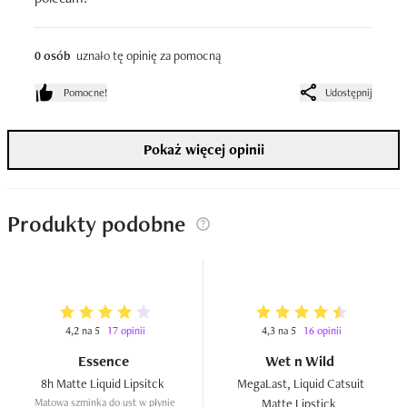
0 osób
uznało tę opinię za pomocną
Pomocne!
Udostępnij
Pokaż więcej opinii
Produkty podobne
4,2 na 5
17 opinii
4,3 na 5
16 opinii
Essence
Wet n Wild
8h Matte Liquid Lipsitck  
MegaLast, Liquid Catsuit 
Matowa szminka do ust w płynie
Matte Lipstick  