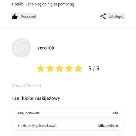
1 osób
uznało tę opinię za pomocną
Pomocne!
Udostępnij
vero100
5 / 5
17 maja 2026 o 8:44
Tani hicior makijażowy
Kupi ponownie
Tak
Liczba zużytych opakowań
kilka próbek