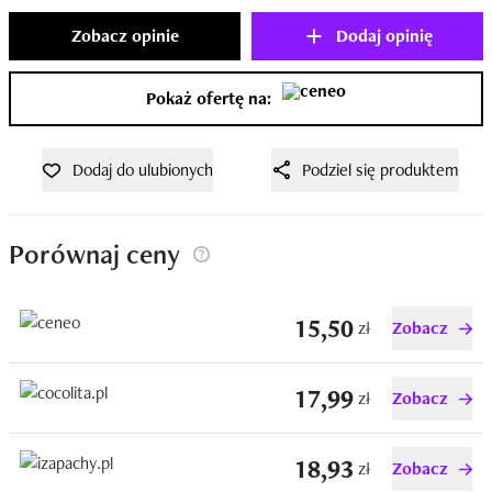
Zobacz opinie
Dodaj opinię
Pokaż ofertę na:
Dodaj do ulubionych
Podziel się produktem
Porównaj ceny
15,50
zł
Zobacz
17,99
zł
Zobacz
18,93
zł
Zobacz