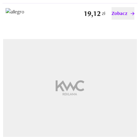
19,12
zł
Zobacz