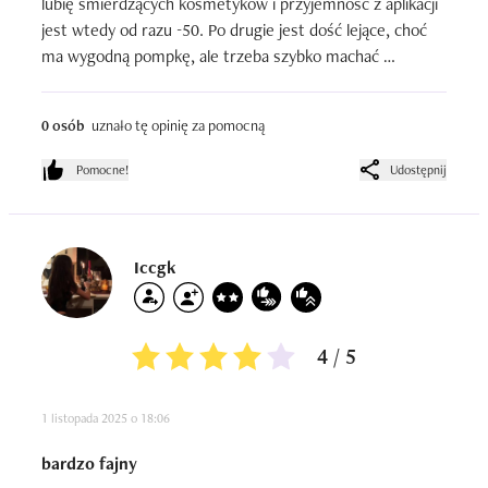
lubię śmierdzących kosmetyków i przyjemność z aplikacji 
jest wtedy od razu -50. Po drugie jest dość lejące, choć 
ma wygodną pompkę, ale trzeba szybko machać 
paluszkami, żeby się po nich nie rozlało. Po trzecie jest 
takie dość tłuste, więc na rano pod makijaż to ryzykowne, 
0 osób
uznało tę opinię za pomocną
żeby go za wiele nie zaaplikować, bo też wolniej się przez 
oleistą formułę wchłania. Po czwarte skóra przy jego 
Pomocne!
Udostępnij
stosowaniu nie była w najlepszej kondycji, więc chyba nie 
działało dobrze.

Reasumując - za taką cenę to jestem na zdecydowane 
nie.
Iccgk
4 / 5
1 listopada 2025 o 18:06
bardzo fajny