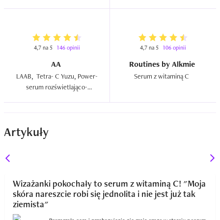
wygładzającym 7% `Give Me 
nawilżająco-kojące  
More! `  
4,7 na 5
146 opinii
4,7 na 5
106 opinii
AA
Routines by Alkmie
LAAB,  Tetra- C Yuzu, Power-
Serum z witaminą C  
serum rozświetlająco-
wygładzające  
Artykuły
Wizażanki pokochały to serum z witaminą C! "Moja
skóra nareszcie robi się jednolita i nie jest już tak
ziemista"