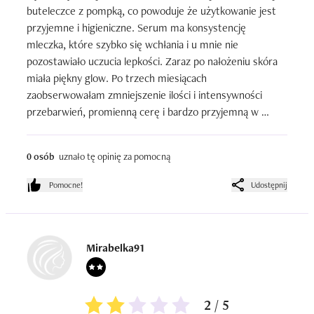
buteleczce z pompką, co powoduje że użytkowanie jest 
przyjemne i higieniczne. Serum ma konsystencję 
mleczka, które szybko się wchłania i u mnie nie 
pozostawiało uczucia lepkości. Zaraz po nałożeniu skóra 
miała piękny glow. Po trzech miesiącach 
zaobserwowałam zmniejszenie ilości i intensywności 
przebarwień, promienną cerę i bardzo przyjemną w 
dotyku. Na serum nakładałam podkład mineralny i nie 
zauważyłam ważenia się makijażu.
0 osób
uznało tę opinię za pomocną
Pomocne!
Udostępnij
Mirabelka91
2 / 5