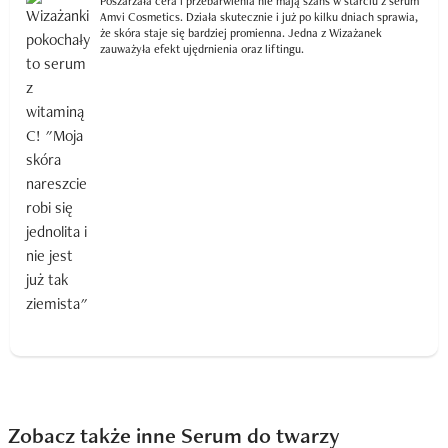
Poszarzała cera i przebarwienia nie mają szans w starciu z serum
Amvi Cosmetics. Działa skutecznie i już po kilku dniach sprawia,
że skóra staje się bardziej promienna. Jedna z Wizażanek
zauważyła efekt ujędrnienia oraz liftingu.
Zobacz także inne Serum do twarzy