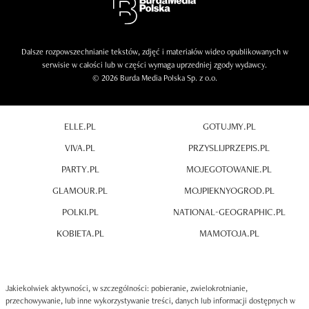
Dalsze rozpowszechnianie tekstów, zdjęć i materiałów wideo opublikowanych w
serwisie w całości lub w części wymaga uprzedniej zgody wydawcy.
© 2026 Burda Media Polska Sp. z o.o.
ELLE.PL
GOTUJMY.PL
VIVA.PL
PRZYSLIJPRZEPIS.PL
PARTY.PL
MOJEGOTOWANIE.PL
GLAMOUR.PL
MOJPIEKNYOGROD.PL
POLKI.PL
NATIONAL-GEOGRAPHIC.PL
KOBIETA.PL
MAMOTOJA.PL
Jakiekolwiek aktywności, w szczególności: pobieranie, zwielokrotnianie,
przechowywanie, lub inne wykorzystywanie treści, danych lub informacji dostępnych w