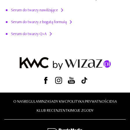
Serum do twarzy nawilżające
Serum do twarzy z bogatą formułą
Serum do twarzy Q+A
O NAS
REGULAMIN
ZASADY KWC
POLITYKA PRYWATNOŚCI
DSA
KLUB RECENZENTKI
MOJE ZGODY