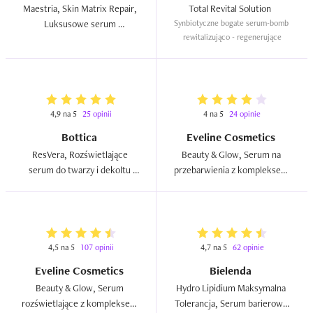
Maestria, Skin Matrix Repair, 
Total Revital Solution  
Luksusowe serum 
Synbiotyczne bogate serum-bomb 
rewitalizująco - regenerujące
przeciwzmarszczkowe na 
dzień i na noc  
4,9 na 5
25 opinii
4 na 5
24 opinie
Bottica
Eveline Cosmetics
ResVera, Rozświetlające 
Beauty & Glow, Serum na 
serum do twarzy i dekoltu 
przebarwienia z kompleksem 
Golden Hour  
witamina C+Cg 20% `Brighty 
Girl!`  
4,5 na 5
107 opinii
4,7 na 5
62 opinie
Eveline Cosmetics
Bielenda
Beauty & Glow, Serum 
Hydro Lipidium Maksymalna 
rozświetlające z kompleksem 
Tolerancja, Serum barierowe 