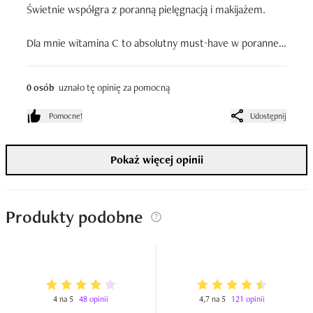
Świetnie współgra z poranną pielęgnacją i makijażem.

Dla mnie witamina C to absolutny must-have w porannej 
rutynie, zwłaszcza gdy zależy mi na promiennej cerze i 
wyrównanym kolorycie skóry.

0 osób
uznało tę opinię za pomocną
Pomocne!
Udostępnij
Nakładam je rano po oczyszczeniu twarzy, przed kremem 
i SPF skóra od razu wygląda na bardziej świeżą i „żywą”.

Pokaż więcej opinii
Bez zapachu, wegański skład, wygodne opakowanie z 
pompką - czyli wszystko, co lubię
Produkty podobne
4 na 5
48 opinii
4,7 na 5
121 opinii