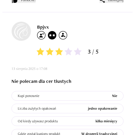
Pomocne!
Udostępnij
Bpjvx
3 / 5
13 sierpnia 2025 o 17:08
Nie polecam dla cer tłustych
Kupi ponownie
Nie
Liczba zużytych opakowań
jedno opakowanie
Od kiedy używasz produktu
kilka miesięcy
Gdzie został kupiony produkt
W drogerii tradycyjnej