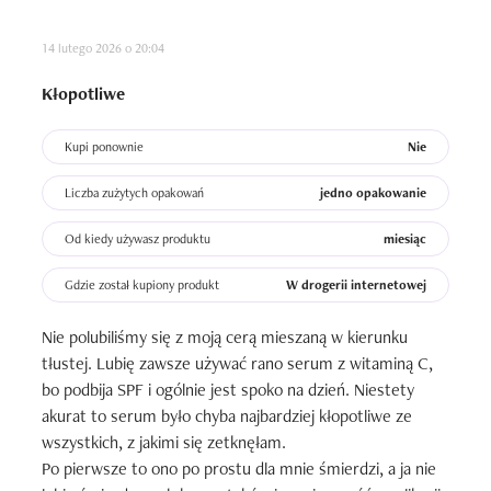
14 lutego 2026 o 20:04
Kłopotliwe
Kupi ponownie
Nie
Liczba zużytych opakowań
jedno opakowanie
Od kiedy używasz produktu
miesiąc
Gdzie został kupiony produkt
W drogerii internetowej
Nie polubiliśmy się z moją cerą mieszaną w kierunku 
tłustej. Lubię zawsze używać rano serum z witaminą C, 
bo podbija SPF i ogólnie jest spoko na dzień. Niestety 
akurat to serum było chyba najbardziej kłopotliwe ze 
wszystkich, z jakimi się zetknęłam.

Po pierwsze to ono po prostu dla mnie śmierdzi, a ja nie 