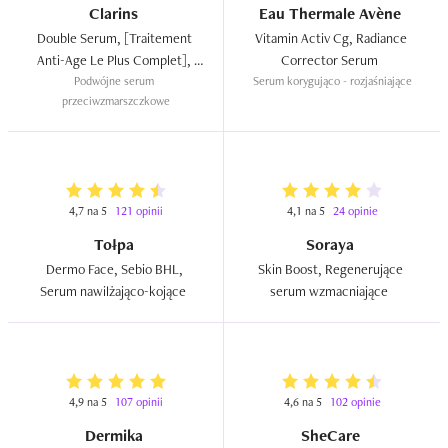
Clarins
Eau Thermale Avène
Double Serum, [Traitement 
Vitamin Activ Cg, Radiance 
Anti-Age Le Plus Complet], 
Corrector Serum  
[Complete Intensive Anti-
Podwójne serum 
Serum korygująco - rozjaśniające
przeciwzmarszczkowe
Ageing Treatment]  
4,7 na 5
121 opinii
4,1 na 5
24 opinie
Tołpa
Soraya
Dermo Face, Sebio BHL, 
Skin Boost, Regenerujące 
Serum nawilżająco-kojące  
serum wzmacniające  
4,9 na 5
107 opinii
4,6 na 5
102 opinie
Dermika
SheCare