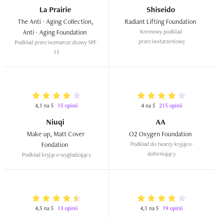
La Prairie
Shiseido
The Anti - Aging Collection, 
Radiant Lifting Foundation  
Anti - Aging Foundation  
Kremowy podkład 
przeciwstarzeniowy
Podkład przeciwzmarszczkowy SPF 
15
4,1 na 5
15 opinii
4 na 5
215 opinii
Niuqi
AA
Make up, Matt Cover 
O2 Oxygen Foundation  
Fondation  
Podkład do twarzy kryjąco-
dotleniający
Podkład kryjąco-wygładzający
4,5 na 5
13 opinii
4,1 na 5
19 opinii