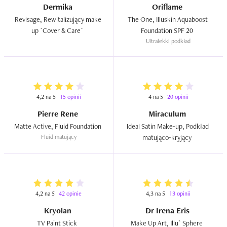
Dermika
Oriflame
Revisage, Rewitalizujący make 
The One, Illuskin Aquaboost 
up `Cover & Care`  
Foundation SPF 20  
Ultralekki podkład
4,2 na 5
15 opinii
4 na 5
20 opinii
Pierre Rene
Miraculum
Matte Active, Fluid Foundation  
Ideal Satin Make-up, Podkład 
Fluid matujący
matująco-kryjący  
4,2 na 5
42 opinie
4,3 na 5
13 opinii
Kryolan
Dr Irena Eris
TV Paint Stick  
Make Up Art, Illu` Sphere  