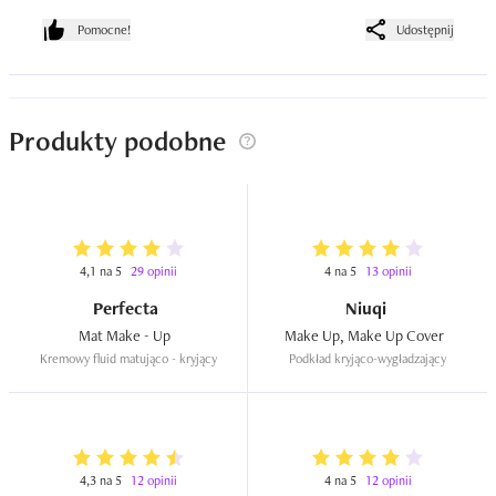
Pomocne!
Udostępnij
Produkty podobne
4,1 na 5
29 opinii
4 na 5
13 opinii
Perfecta
Niuqi
Mat Make - Up  
Make Up, Make Up Cover  
Kremowy fluid matująco - kryjący
Podkład kryjąco-wygładzający
4,3 na 5
12 opinii
4 na 5
12 opinii