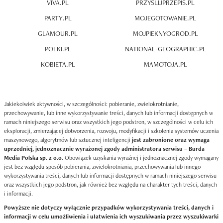
VIVA.PL
PRZYSLIJPRZEPIS.PL
PARTY.PL
MOJEGOTOWANIE.PL
GLAMOUR.PL
MOJPIEKNYOGROD.PL
POLKI.PL
NATIONAL-GEOGRAPHIC.PL
KOBIETA.PL
MAMOTOJA.PL
Jakiekolwiek aktywności, w szczególności: pobieranie, zwielokrotnianie,
przechowywanie, lub inne wykorzystywanie treści, danych lub informacji dostępnych w
ramach niniejszego serwisu oraz wszystkich jego podstron, w szczególności w celu ich
eksploracji, zmierzającej dotworzenia, rozwoju, modyfikacji i szkolenia systemów uczenia
maszynowego, algorytmów lub sztucznej inteligencji
jest zabronione oraz wymaga
uprzedniej, jednoznacznie wyrażonej zgody administratora serwisu – Burda
Media Polska sp. z o.o
. Obowiązek uzyskania wyraźnej i jednoznacznej zgody wymagany
jest bez względu sposób pobierania, zwielokrotniania, przechowywania lub innego
wykorzystywania treści, danych lub informacji dostępnych w ramach niniejszego serwisu
oraz wszystkich jego podstron, jak również bez względu na charakter tych treści, danych
i informacji.
Powyższe nie dotyczy wyłącznie przypadków wykorzystywania treści, danych i
informacji w celu umożliwienia i ułatwienia ich wyszukiwania przez wyszukiwarki