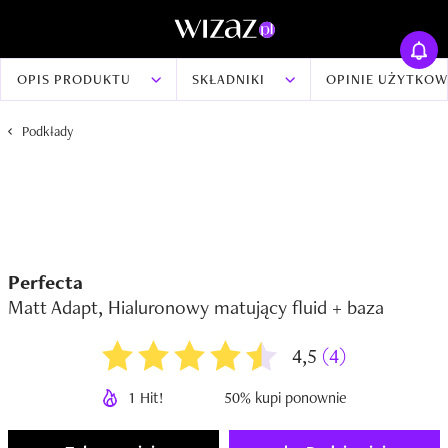
OPIS PRODUKTU
SKŁADNIKI
OPINIE UŻYTKO
Podkłady
Perfecta
Matt Adapt, Hialuronowy matujący fluid + baza
4,5
(4)
1 Hit!
50% kupi ponownie