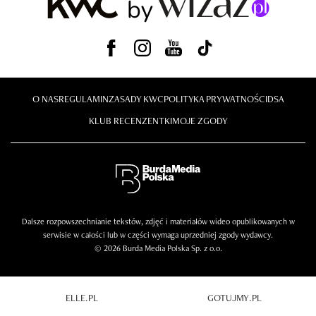
O NAS
REGULAMIN
ZASADY KWC
POLITYKA PRYWATNOŚCI
DSA
KLUB RECENZENTKI
MOJE ZGODY
Dalsze rozpowszechnianie tekstów, zdjęć i materiałów wideo opublikowanych w
serwisie w całości lub w części wymaga uprzedniej zgody wydawcy.
© 2026 Burda Media Polska Sp. z o.o.
ELLE.PL
GOTUJMY.PL