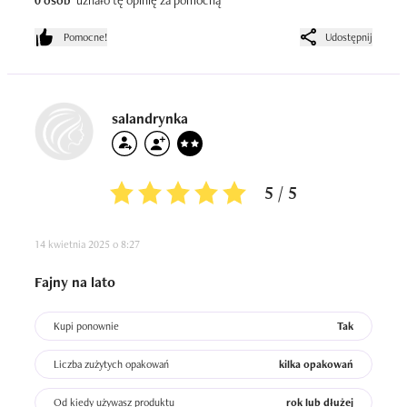
0 osób
uznało tę opinię za pomocną
Dobry na co dzień, nie na większe niedoskonałości.

Pomocne!
Udostępnij
Dla mnie troszkę za tłusty..
salandrynka
5 / 5
14 kwietnia 2025 o 8:27
Fajny na lato
Kupi ponownie
Tak
Liczba zużytych opakowań
kilka opakowań
Od kiedy używasz produktu
rok lub dłużej