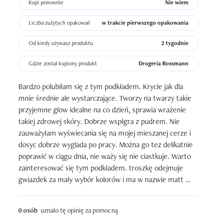
Kupi ponownie
Nie wiem
Liczba zużytych opakowań
w trakcie pierwszego opakowania
Od kiedy używasz produktu
2 tygodnie
Gdzie został kupiony produkt
Drogeria Rossmann
Bardzo polubiłam się z tym podkładem. Krycie jak dla 
mnie średnie ale wystarczające. Tworzy na twarzy takie 
przyjemne glow idealne na co dzień, sprawia wrażenie 
takiej zdrowej skóry. Dobrze wspłgra z pudrem. Nie 
zauważyłam wyświecania się na mojej mieszanej cerze i 
dosyc dobrze wyglada po pracy. Można go tez delikatnie 
poprawić w ciągu dnia, nie waży się nie ciastkuje. Warto 
zainteresować się tym podkładem. troszkę odejmuje 
gwiazdek za mały wybór kolorów i ma w nazwie matt 
natomiast nie jest to podklad matowy
0 osób
uznało tę opinię za pomocną