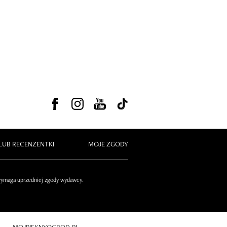
LUB RECENZENTKI
MOJE ZGODY
 wymaga uprzedniej zgody wydawcy.