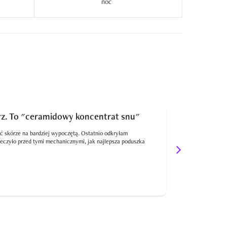
noc  
z. To "ceramidowy koncentrat snu"
To już moje 
ć skórze na bardziej wypoczętą. Ostatnio odkryłam
ieczyło przed tymi mechanicznymi, jak najlepsza poduszka