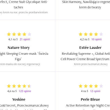
rfect, Creme Nuit Glycolique Anti-
Skin Harmony, Nawilżająco-regener
taches  
krem do twarzy  
wy krem na noc przeciw przebarwieniom
4,1 na 5
21 opinii
4,2 na 5
10 opinii
Nature Story
Estée Lauder
ight Sleeping Cream-mask `Świeża 
Revitalizing Supreme +, Global Anti
Figa`  
rem-maska do nocnej regeneracji
Krem przeciwzmarszczkowy
4,6 na 5
122 opinie
4 na 5
12 opinii
Yoskine
Perle Bleue
Gold Secret, Przeciwzmarszczkowy 