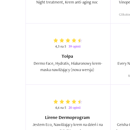
Night treatment, Krem anti-aging noc  
Vinope
Glikolo
4,3 na 5
39 opinii
Tołpa
Dermo Face, Hydrativ, Hialuronowy krem-
Every N
maska nawilżający (nowa wersja)  
K
4,6 na 5
20 opinii
Lirene Dermoprogram
Jestem Eco, Nawilżający krem na dzień i na 
Geisha 