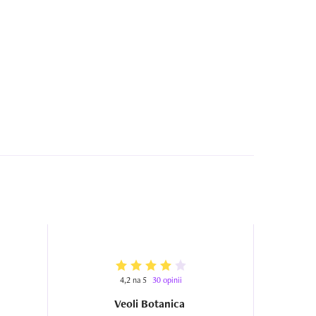
4,2 na 5
30 opinii
Veoli Botanica