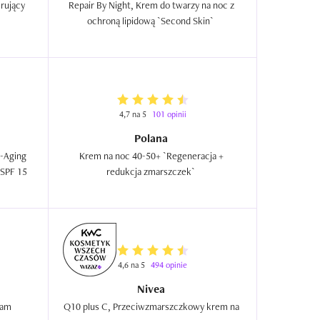
ujący 
Repair By Night, Krem do twarzy na noc z 
ochroną lipidową `Second Skin`  
4,7 na 5
101 opinii
Polana
-Aging 
Krem na noc 40-50+ `Regeneracja + 
Cell Power Creme Broad Spectrum SPF 15  
redukcja zmarszczek`  
4,6 na 5
494 opinie
Nivea
Active Retention Age Night Cream  
Q10 plus C, Przeciwzmarszczkowy krem na 