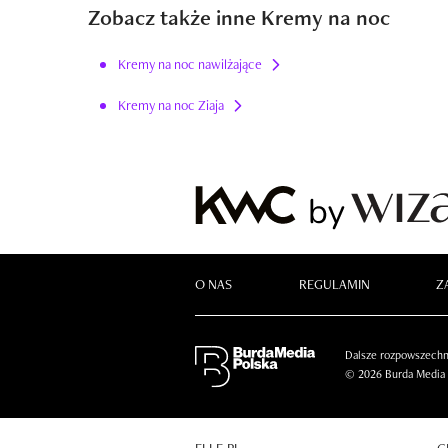
Zobacz także inne Kremy na noc
Kremy na noc nawilżające
Kremy na noc Ziaja
O NAS
REGULAMIN
Z
Dalsze rozpowszechni
© 2026 Burda Media P