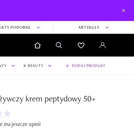
UKTY PODOBNE
ARTYKUŁY
NTY
K-BEAUTY
DODAJ PRODUKT
ywczy krem peptydowy 50+
dodaj swoją opinię i zdjęcia do produktu
Dodaj swoją opinię
e ma jeszcze opinii