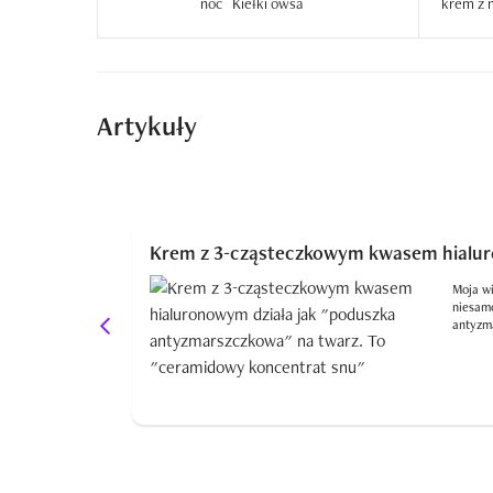
noc `Kiełki owsa`  
Artykuły
Krem z 3-cząsteczkowym kwasem hialur
Moja wi
niesamo
antyzm