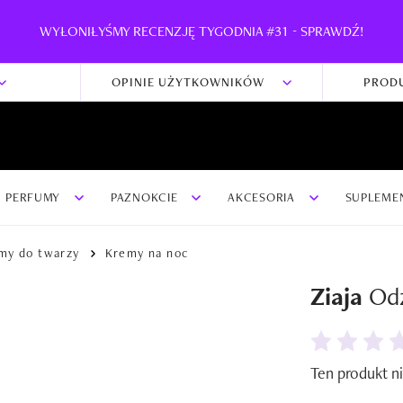
WYŁONIŁYŚMY RECENZJĘ TYGODNIA #31 - SPRAWDŹ!
OPINIE UŻYTKOWNIKÓW
PROD
PERFUMY
PAZNOKCIE
AKCESORIA
SUPLEME
my do twarzy
Kremy na noc
Ziaja
Odż
Ten produkt ni