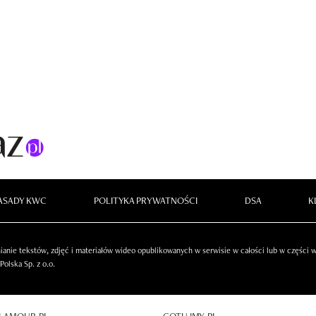
ASADY KWC
POLITYKA PRYWATNOŚCI
DSA
K
anie tekstów, zdjęć i materiałów wideo opublikowanych w serwisie w całości lub w części
olska Sp. z o.o.