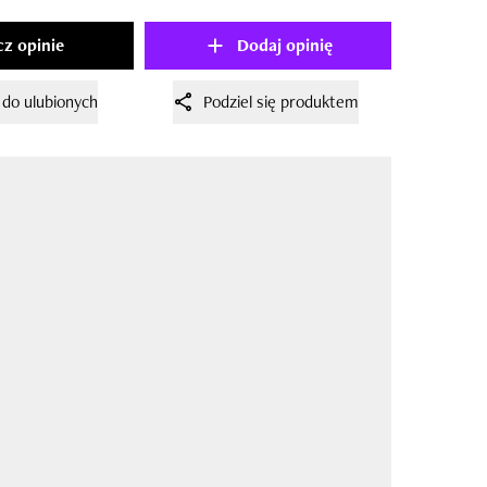
z opinie
Dodaj opinię
 do ulubionych
Podziel się produktem