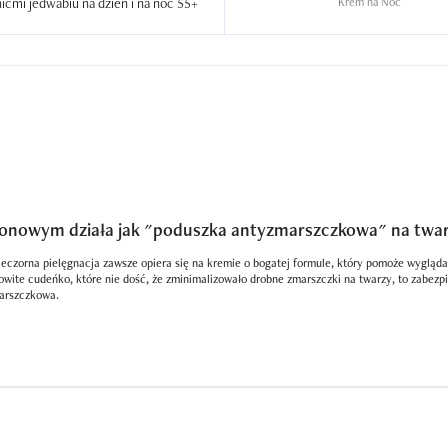
krem z nićmi jedwabiu na dzień i na noc 55+  
Krem na Noc
onowym działa jak "poduszka antyzmarszczkowa" na twar
eczorna pielęgnacja zawsze opiera się na kremie o bogatej formule, który pomoże wygląda
wite cudeńko, które nie dość, że zminimalizowało drobne zmarszczki na twarzy, to zabezp
arszczkowa.