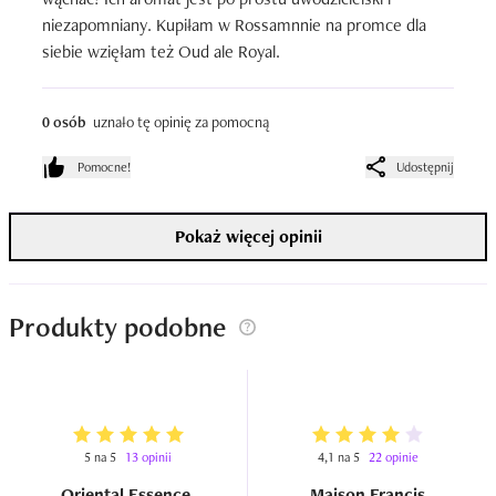
niezapomniany. Kupiłam w Rossamnnie na promce dla 
siebie wzięłam też Oud ale Royal.
0 osób
uznało tę opinię za pomocną
Pomocne!
Udostępnij
Pokaż więcej opinii
Produkty podobne
5 na 5
13 opinii
4,1 na 5
22 opinie
Oriental Essence
Maison Francis