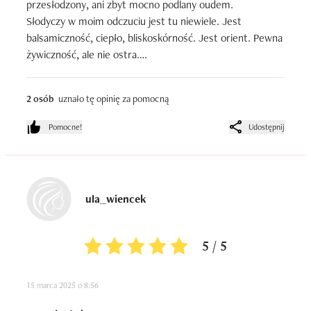
przesłodzony, ani zbyt mocno podlany oudem. 

Słodyczy w moim odczuciu jest tu niewiele. Jest 
balsamiczność, ciepło, bliskoskórność. Jest orient. Pewna 
żywiczność, ale nie ostra.

Trwałość oceniam bardzo dobrze, choć nie obraziłabym 
się na większą.

2 osób
uznało tę opinię za pomocną
Flakon jest prosty. Mimo nawiązania do orientu, nie ma 
tutaj wymyślnych kształtów i ozdobników. Dobrze układa 
Pomocne!
Udostępnij
się w torebce;)
ula_wiencek
5 / 5
15 marca 2025 o 8:56