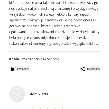
która otacza cię aurą tajemniczości i luksusu. Noszący go 
nos zyskuje natychmiastową charyzmę i przyciąga uwagę 
wszystkich wokół. Ich świeży, lekko pikantny zapach, 
sprawia, że noszący je człowiek czuje się pełen energii i 
gotowy na podbicie świata. Piękne granatowe 
opakowanie, po rozpakowaniu bardzo miłe w dotyku jakby 
było pokryte czymś miękkim co dodaje im prestiżu, 
flakon także stworzony z grubego szkła wygląda solidnie. 
Polecam.
0 osób
uznało tę opinię za pomocną
Pomocne!
Udostępnij
domiklarta