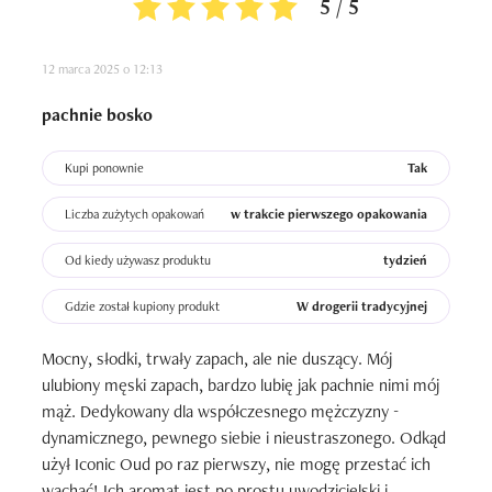
5 / 5
12 marca 2025 o 12:13
pachnie bosko
Kupi ponownie
Tak
Liczba zużytych opakowań
w trakcie pierwszego opakowania
Od kiedy używasz produktu
tydzień
Gdzie został kupiony produkt
W drogerii tradycyjnej
Mocny, słodki, trwały zapach, ale nie duszący. Mój 
ulubiony męski zapach, bardzo lubię jak pachnie nimi mój 
mąż. Dedykowany dla współczesnego mężczyzny - 
dynamicznego, pewnego siebie i nieustraszonego. Odkąd 
użył Iconic Oud po raz pierwszy, nie mogę przestać ich 
wąchać! Ich aromat jest po prostu uwodzicielski i 