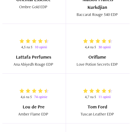
Ombre Gold EDP  
Kurkdjian
Baccarat Rouge 540 EDP  
4,5 na 5
10 opinii
4,4 na 5
30 opinii
Lattafa Perfumes
Oriflame
Ana Abiyedh Rouge EDP  
Love Potion Secrets EDP  
4,6 na 5
74 opinie
4,7 na 5
11 opinii
Lou de Pre
Tom Ford
Amber Flame EDP  
Tuscan Leather EDP  