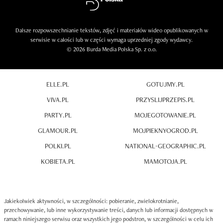
Dalsze rozpowszechnianie tekstów, zdjęć i materiałów wideo opublikowanych w
serwisie w całości lub w części wymaga uprzedniej zgody wydawcy.
© 2026 Burda Media Polska Sp. z o.o.
ELLE.PL
GOTUJMY.PL
VIVA.PL
PRZYSLIJPRZEPIS.PL
PARTY.PL
MOJEGOTOWANIE.PL
GLAMOUR.PL
MOJPIEKNYOGROD.PL
POLKI.PL
NATIONAL-GEOGRAPHIC.PL
KOBIETA.PL
MAMOTOJA.PL
Jakiekolwiek aktywności, w szczególności: pobieranie, zwielokrotnianie,
przechowywanie, lub inne wykorzystywanie treści, danych lub informacji dostępnych w
ramach niniejszego serwisu oraz wszystkich jego podstron, w szczególności w celu ich