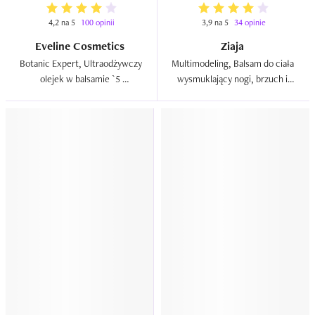
4,2 na 5
100 opinii
3,9 na 5
34 opinie
Eveline Cosmetics
Ziaja
Botanic Expert, Ultraodżywczy 
Multimodeling, Balsam do ciała 
olejek w balsamie `5 
wysmuklający nogi, brzuch i 
Drogocennych Olejków`  
pośladki  