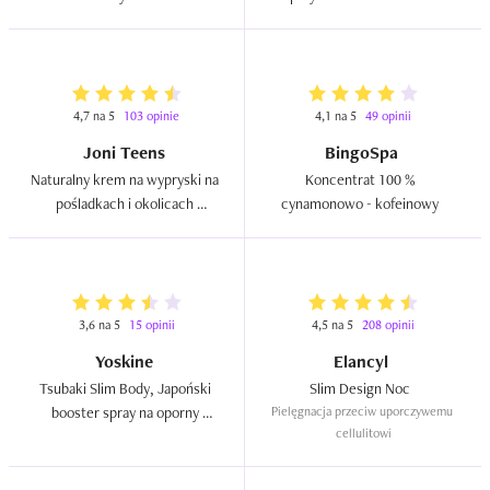
i E  
4,7 na 5
103 opinie
4,1 na 5
49 opinii
Joni Teens
BingoSpa
Naturalny krem na wypryski na 
Koncentrat 100 %  
pośladkach i okolicach 
cynamonowo - kofeinowy  
intymnych  
3,6 na 5
15 opinii
4,5 na 5
208 opinii
Yoskine
Elancyl
Tsubaki Slim Body, Japoński 
Slim Design Noc  
booster spray na oporny 
Pielęgnacja przeciw uporczywemu 
cellulitowi
cellulit z matchą i podwójną 
kofeiną  