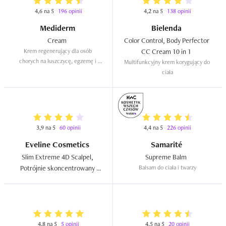
4,6 na 5
196 opinii
4,2 na 5
138 opinii
Mediderm
Bielenda
Cream  
Color Control, Body Perfector 
Krem regenerujący dla osób 
CC Cream 10 in 1  
chorych na łuszczycę, egzemę i 
Multifunkcyjny krem korygujący do 
atopowe zapalenie skóry
ciała
3,9 na 5
60 opinii
4,4 na 5
226 opinii
Eveline Cosmetics
Samarité
Slim Extreme 4D Scalpel, 
Supreme Balm  
Potrójnie skoncentrowany 
Balsam do ciała i twarzy
turbo reduktor cellulitu  
4,8 na 5
5 opinii
4,5 na 5
20 opinii