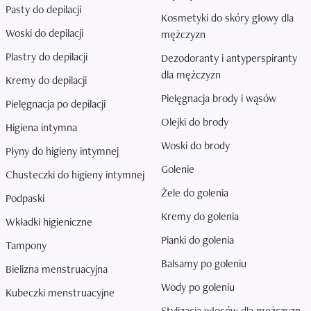
Pasty do depilacji
Kosmetyki do skóry głowy dla
Woski do depilacji
mężczyzn
Plastry do depilacji
Dezodoranty i antyperspiranty
dla mężczyzn
Kremy do depilacji
Pielęgnacja brody i wąsów
Pielęgnacja po depilacji
Olejki do brody
Higiena intymna
Woski do brody
Płyny do higieny intymnej
Golenie
Chusteczki do higieny intymnej
Żele do golenia
Podpaski
Kremy do golenia
Wkładki higieniczne
Pianki do golenia
Tampony
Balsamy po goleniu
Bielizna menstruacyjna
Wody po goleniu
Kubeczki menstruacyjne
Stylizacja włosów dla mężczyzn