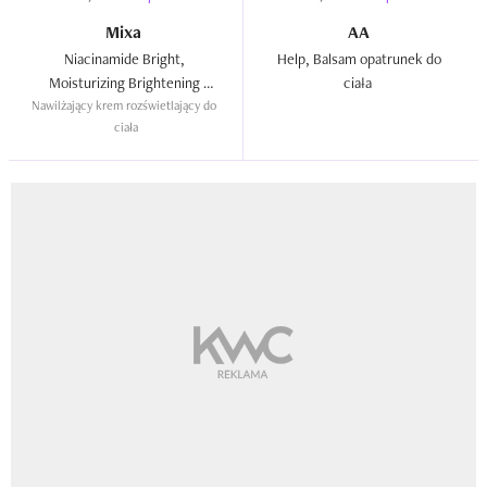
Mixa
AA
Niacinamide Bright, 
Help, Balsam opatrunek do 
Moisturizing Brightening 
ciała  
Nawilżający krem rozświetlający do 
Cream  
ciała