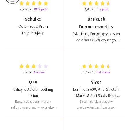
4,9 na 5
107 opinii
4,4 na 5
7 opinii
Schulke
BasicLab
Octenisept, Krem 
Dermocosmetics
regenerujący  
Esteticus, Korygujący balsam 
do ciała z 0,2% czystego 
retinolu  
3 na 5
4 opinie
4,7 na 5
101 opinii
Q+A
Nivea
Salicylic Acid Smoothing 
Luminous 630, Anti-Stretch 
Lotion  
Marks & Anti Spots Body 
Balsam do ciała z kwasem 
Balsam do ciała przeciw 
Cream  
salicylowym przeciw wypryskom
przebarwieniom i rozstępom