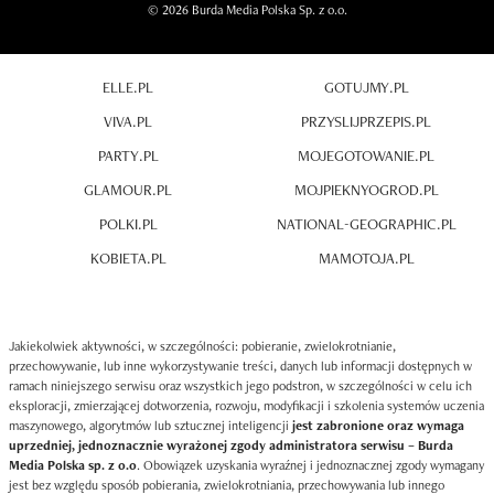
© 2026 Burda Media Polska Sp. z o.o.
ELLE.PL
GOTUJMY.PL
VIVA.PL
PRZYSLIJPRZEPIS.PL
PARTY.PL
MOJEGOTOWANIE.PL
GLAMOUR.PL
MOJPIEKNYOGROD.PL
POLKI.PL
NATIONAL-GEOGRAPHIC.PL
KOBIETA.PL
MAMOTOJA.PL
Jakiekolwiek aktywności, w szczególności: pobieranie, zwielokrotnianie,
przechowywanie, lub inne wykorzystywanie treści, danych lub informacji dostępnych w
ramach niniejszego serwisu oraz wszystkich jego podstron, w szczególności w celu ich
eksploracji, zmierzającej dotworzenia, rozwoju, modyfikacji i szkolenia systemów uczenia
maszynowego, algorytmów lub sztucznej inteligencji
jest zabronione oraz wymaga
uprzedniej, jednoznacznie wyrażonej zgody administratora serwisu – Burda
Media Polska sp. z o.o
. Obowiązek uzyskania wyraźnej i jednoznacznej zgody wymagany
jest bez względu sposób pobierania, zwielokrotniania, przechowywania lub innego