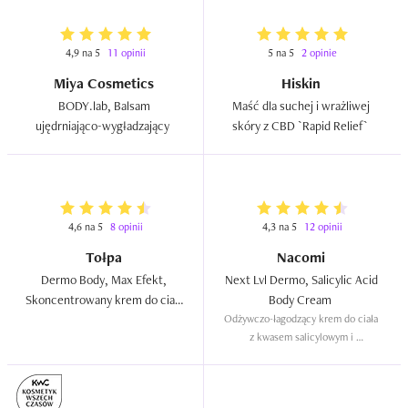
4,9 na 5
11 opinii
5 na 5
2 opinie
Miya Cosmetics
Hiskin
BODY.lab, Balsam 
Maść dla suchej i wrażliwej 
ujędrniająco-wygładzający  
skóry z CBD `Rapid Relief`  
4,6 na 5
8 opinii
4,3 na 5
12 opinii
Tołpa
Nacomi
Dermo Body, Max Efekt, 
Next Lvl Dermo, Salicylic Acid 
Skoncentrowany krem do ciała 
Body Cream  
5 w 1  
Odżywczo-łagodzący krem do ciała 
z kwasem salicylowym i 
niacynamidem