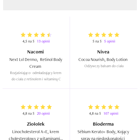
4,5 na 5
13 opinii
5 na 5
5 opinii
Nacomi
Nivea
Next Lvl Dermo,  Retinol Body 
Cocoa Nourish, Body Lotion  
Cream  
Odżywczy balsam do ciała
Rozjaśniająco- odmładzający krem 
do ciała z retinolem i witaminą C
4,8 na 5
20 opinii
4,8 na 5
107 opinii
Ziołolek
Bioderma
Linocholesterol A+E, krem 
Sébium Kerato+ Body, Kojący 
cholesterolowy z witaminami A 
spray na niedoskonałości  