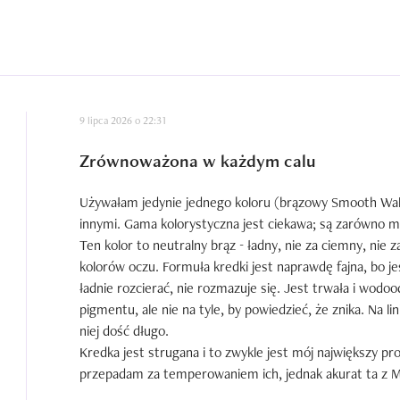
9 lipca 2026 o 22:31
Zrównoważona w każdym calu
Używałam jedynie jednego koloru (brązowy Smooth Walnu
innymi. Gama kolorystyczna jest ciekawa; są zarówno mat
Ten kolor to neutralny brąz - ładny, nie za ciemny, nie za
kolorów oczu. Formuła kredki jest naprawdę fajna, bo jes
ładnie rozcierać, nie rozmazuje się. Jest trwała i wodoo
pigmentu, ale nie na tyle, by powiedzieć, że znika. Na li
niej dość długo.

Kredka jest strugana i to zwykle jest mój największy p
przepadam za temperowaniem ich, jednak akurat ta z Ma
Cena jest adekwatna do jakości. Uważam, że te kredki s