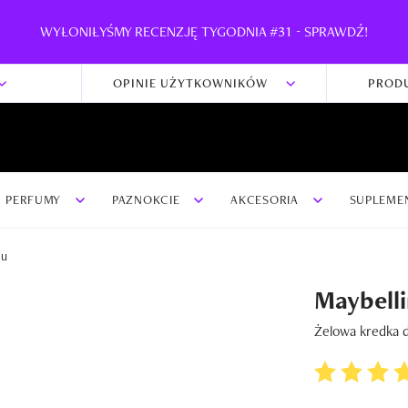
WYŁONIŁYŚMY RECENZJĘ TYGODNIA #31 - SPRAWDŹ!
OPINIE UŻYTKOWNIKÓW
PROD
PERFUMY
PAZNOKCIE
AKCESORIA
SUPLEME
zu
Maybell
Żelowa kredka 