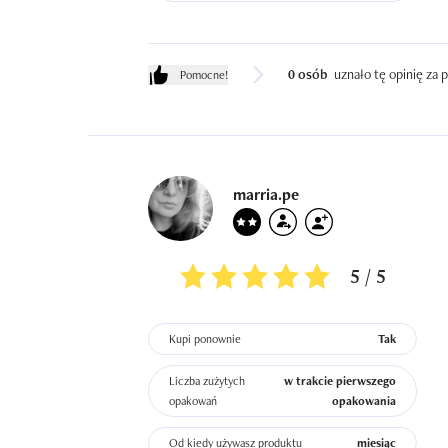
0 osób
uznało tę opinię za
Pomocne!
marria.pe
5 / 5
Kupi ponownie
Tak
Liczba zużytych
w trakcie pierwszego
opakowań
opakowania
Od kiedy używasz produktu
miesiąc