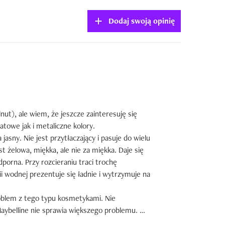
Dodaj swoją opinię
t), ale wiem, że jeszcze zainteresuję się 
owe jak i metaliczne kolory. 

 jasny. Nie jest przytłaczający i pasuje do wielu 
t żelowa, miękka, ale nie za miękka. Daje się 
dporna. Przy rozcieraniu traci trochę 
nii wodnej prezentuje się ładnie i wytrzymuje na 
roblem z tego typu kosmetykami. Nie 
ybelline nie sprawia większego problemu. 
ą jednymi z najlepszych.