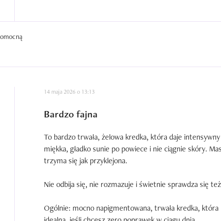
 pomocną
14 maja 2026 o 13:13
Bardzo fajna
To bardzo trwała, żelowa kredka, która daje intensywny 
miękka, gładko sunie po powiece i nie ciągnie skóry. Mas
trzyma się jak przyklejona.

Nie odbija się, nie rozmazuje i świetnie sprawdza się też 
Ogólnie: mocno napigmentowana, trwała kredka, która 
idealna, jeśli chcesz zero poprawek w ciągu dnia.