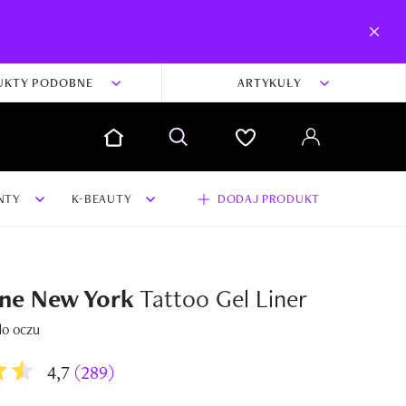
UKTY PODOBNE
ARTYKUŁY
NTY
K-BEAUTY
DODAJ PRODUKT
ine New York
Tattoo Gel Liner
do oczu
4,7
(289)