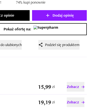
!
74% kupi ponownie
z opinie
Dodaj opinię
Pokaż ofertę na:
 do ulubionych
Podziel się produktem
15,99
zł
Zobacz
19,19
zł
Zobacz