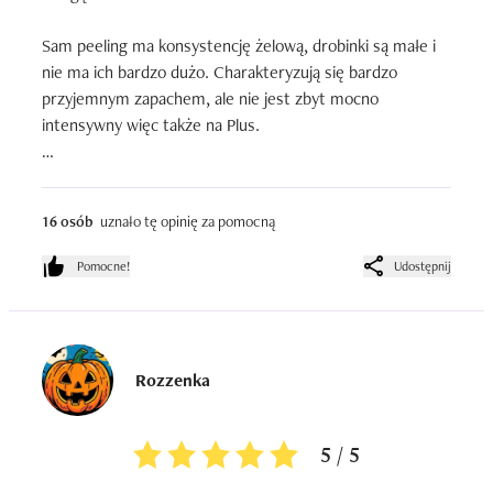
Sam peeling ma konsystencję żelową, drobinki są małe i 
nie ma ich bardzo dużo. Charakteryzują się bardzo 
przyjemnym zapachem, ale nie jest zbyt mocno 
intensywny więc także na Plus. 

Peeling dobrze złuszcza martwy naskórek, wygładza, 
rozświetla cerę. Niestety przy dłuższym stosowaniu 
16 osób
uznało tę opinię za pomocną
przesusza ją.

Pomocne!
Udostępnij
Nie uczula i nie podrażnia oczu.
Rozzenka
5 / 5