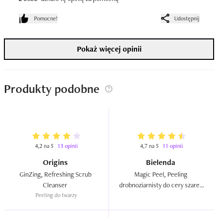
Pomocne!
Udostępnij
Pokaż więcej opinii
Produkty podobne
4,2 na 5
13 opinii
4,7 na 5
11 opinii
Origins
Bielenda
GinZing, Refreshing Scrub 
Magic Peel, Peeling 
Cleanser  
drobnoziarnisty do cery szarej, 
Peeling do twarzy
zmęczonej, pozbawionej 
blasku  