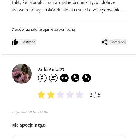
Fakt, że produkt ma naturalne drobinki ryżu i dobrze 
usuwa martwy naskórek, ale dla mnie to zdecydowanie za 
mocne działanie. Po użyciu skóra była trochę 
zaczerwieniona i nie czułam takiego komfortu, jakiego 
7 osób
uznało tę opinię za pomocną
oczekuję od peelingu do twarzy.

Jeśli macie cerę normalną albo odporną może się 
Pomocne!
Udostępnij
sprawdzić, ale przy wrażliwej raczej bym odradzała. Ja 
niestety do niego nie wrócę 🙅‍♀️
AnkaAnka23
2 / 5
20 grudnia 2024 o 16:04
Nic specjalnego