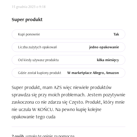
15 grudnia 2023 o 9:18
Super produkt
Kupi ponownie
Tak
Liczba zużytych opakowań
jedno opakowanie
Od kiedy używasz produktu
kilka miesięcy
Gdzie został kupiony produkt
W marketplace Allegro, Amazon
Super produkt, mam AZS więc niewiele produktów 
sprawdza się przy moich problemach. Jestem pozytywnie 
zaskoczona co nie zdarza się Często. Produkt, który mnie 
nie uczula W KOŃCU. Na pewno kupię kolejne 
opakowanie tego cuda
2 osób
uznało tę opinię za pomocną