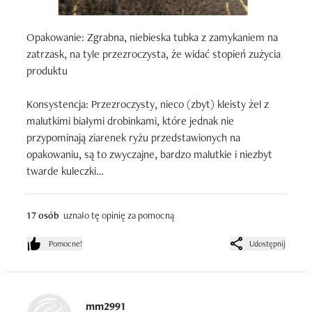
Opakowanie: Zgrabna, niebieska tubka z zamykaniem na 
zatrzask, na tyle przezroczysta, że widać stopień zużycia 
produktu

Konsystencja: Przezroczysty, nieco (zbyt) kleisty żel z 
malutkimi białymi drobinkami, które jednak nie 
przypominają ziarenek ryżu przedstawionych na 
opakowaniu, są to zwyczajne, bardzo malutkie i niezbyt 
twarde kuleczki

Wydajność: Bardzo wysoka

17 osób
uznało tę opinię za pomocną
Zapach: Owocowy, średnio intensywny, faktycznie w 
Pomocne!
Udostępnij
jakimś stopniu może przypominać zapach borówek

Działanie: Delikatnie oczyszcza oraz odświeża cerę, lecz w 
żadnym stopniu nie złuszcza martwego naskórka, więc w 
mm2991