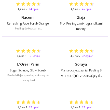
4,4 na 5
14 opinii
4,6 na 5
45 opinii
Nacomi
Ziaja
Refreshing Face Scrub Orange  
Pro, Peeling z mikrogranulkami 
Peeling do twarzy i ust
mocny  
4,6 na 5
171 opinii
4,7 na 5
22 opinie
L'Oréal Paris
Soraya
Sugar Scrubs, Glow Scrub  
Mania oczyszczania, Peeling 3 
Rozświetlający peeling cukrowy do 
w 1 potrójnie złuszczający do 
twarzy i ust
skóry normalnej i mieszanej  
4,3 na 5
12 opinii
4,3 na 5
12 opinii