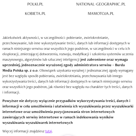
POLKI.PL
NATIONAL-GEOGRAPHIC.PL
KOBIETA.PL
MAMOTOJA.PL
Jakiekolwiek aktywności, w szczególności: pobieranie, zwielokrotnianie,
przechowywanie, lub inne wykorzystywanie treści, danych lub informacji dostępnych w
ramach niniejszego serwisu oraz wszystkich jego podstron, w szczególności w celu ich
eksploracji, zmierzającej dotworzenia, rozwoju, modyfikacji i szkolenia systemów uczenia
maszynowego, algorytmów lub sztucznej inteligencji
jest zabronione oraz wymaga
uprzedniej, jednoznacznie wyrażonej zgody administratora serwisu – Burda
Media Polska sp. z o.o
. Obowiązek uzyskania wyraźnej i jednoznacznej zgody wymagany
jest bez względu sposób pobierania, zwielokrotniania, przechowywania lub innego
wykorzystywania treści, danych lub informacji dostępnych w ramach niniejszego serwisu
oraz wszystkich jego podstron, jak również bez względu na charakter tych treści, danych
i informacji.
Powyższe nie dotyczy wyłącznie przypadków wykorzystywania treści, danych i
informacji w celu umożliwienia i ułatwienia ich wyszukiwania przez wyszukiwarki
internetowe oraz umożliwienia pozycjonowania stron internetowych
zawierających serwisy internetowe w ramach indeksowania wyników
wyszukiwania wyszukiwarek internetowych
Więcej informacji znajdziesz
tutaj
.