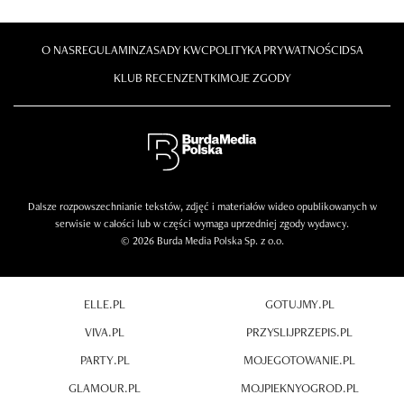
O NAS
REGULAMIN
ZASADY KWC
POLITYKA PRYWATNOŚCI
DSA
KLUB RECENZENTKI
MOJE ZGODY
Dalsze rozpowszechnianie tekstów, zdjęć i materiałów wideo opublikowanych w
serwisie w całości lub w części wymaga uprzedniej zgody wydawcy.
© 2026 Burda Media Polska Sp. z o.o.
ELLE.PL
GOTUJMY.PL
VIVA.PL
PRZYSLIJPRZEPIS.PL
PARTY.PL
MOJEGOTOWANIE.PL
GLAMOUR.PL
MOJPIEKNYOGROD.PL