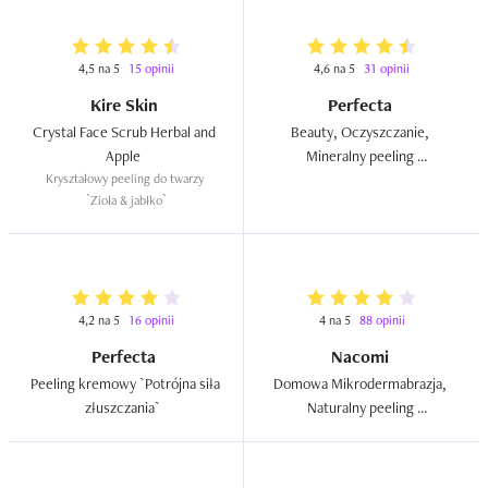
4,5 na 5
15 opinii
4,6 na 5
31 opinii
Kire Skin
Perfecta
Crystal Face Scrub Herbal and 
Beauty, Oczyszczanie, 
Apple  
Mineralny peeling 
Kryształowy peeling do twarzy 
drobnoziarnisty  
`Zioła & jabłko`
4,2 na 5
16 opinii
4 na 5
88 opinii
Perfecta
Nacomi
Peeling kremowy `Potrójna siła 
Domowa Mikrodermabrazja, 
złuszczania`  
Naturalny peeling 
przeciwtrądzikowy z 
korundem i olejem rycynowym  