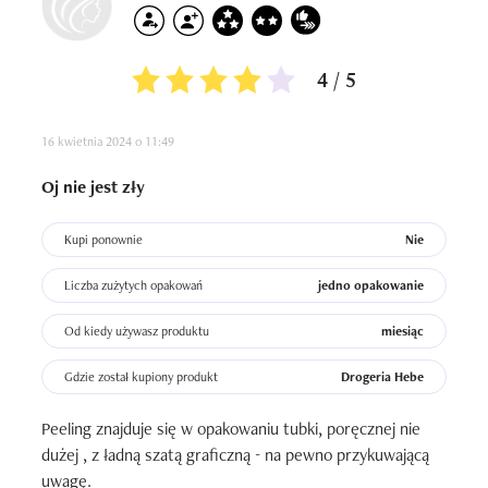
swoim docelowym działaniu jest po prostu bezużyteczny, 
spokojnie można go używać codziennie jako żel do mycia 
twarzy, bo jedynie w takiej roli jako tako się sprawdza

4 / 5
Podsumowanie: Kupiłam zachęcona opakowaniem oraz 
16 kwietnia 2024 o 11:49
obietnicami producenta, lecz zawiodłam się. Produkt jest 
rzeczywiście uroczy na zewnątrz, a także niedrogi i 
Oj nie jest zły
wydajny, lecz kompletnie nie sprawdza się w swoim 
podstawowym działaniu. Nie złuszcza martwego 
Kupi ponownie
Nie
naskórka, a jedynie w jakimś stopniu oczyszcza skórę, 
więc można go awaryjnie stosować jako żel do mycia 
Liczba zużytych opakowań
jedno opakowanie
twarzy. Jednak do roli peelingu konieczne jest użycie 
innego produktu.
Od kiedy używasz produktu
miesiąc
Gdzie został kupiony produkt
Drogeria Hebe
Peeling znajduje się w opakowaniu tubki, poręcznej nie 
dużej , z ładną szatą graficzną - na pewno przykuwającą 
uwagę. 
