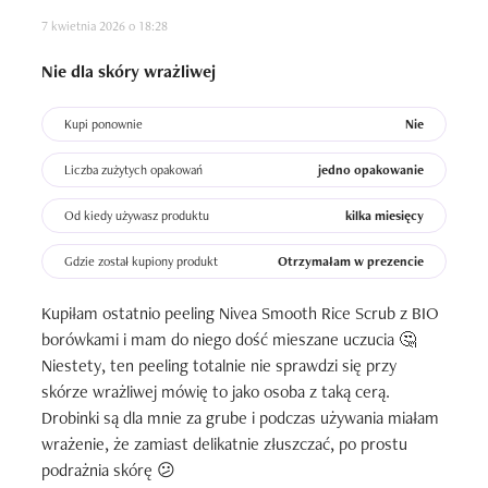
7 kwietnia 2026 o 18:28
Nie dla skóry wrażliwej
Kupi ponownie
Nie
Liczba zużytych opakowań
jedno opakowanie
Od kiedy używasz produktu
kilka miesięcy
Gdzie został kupiony produkt
Otrzymałam w prezencie
Kupiłam ostatnio peeling Nivea Smooth Rice Scrub z BIO 
borówkami i mam do niego dość mieszane uczucia 🤔

Niestety, ten peeling totalnie nie sprawdzi się przy 
skórze wrażliwej mówię to jako osoba z taką cerą. 
Drobinki są dla mnie za grube i podczas używania miałam 
wrażenie, że zamiast delikatnie złuszczać, po prostu 
podrażnia skórę 😕
