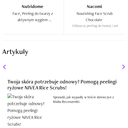
Nutridome
Nacomi
Face, Peeling do twarzy z 
Nourishing Face Scrub 
aktywnym węglem 
Chocolate  
bambusowym `Detoks i 
Odżywczy peeling do twarzy i ust
oczyszczenie`  
Artykuły
Twoja skóra potrzebuje odnowy? Pomogą peelingi
ryżowe NIVEA Rice Scrubs!
Sprawdź, jak wypadły w teście dziewczyn z
Klubu Recenzentki.