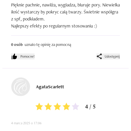
Pięknie pachnie, nawilża, wygładza, bluruje pory. Niewielka 
ilość wystarczy by pokryc całą twarzy. Świetnie współgra 
z spf, podkładem.

Najlepszy efekty po regularnym stosowaniu :)
0 osób
uznało tę opinię za pomocną
Pomocne!
Udostępnij
AgataScarlett
4 / 5
4 marca 2025 o 17:06