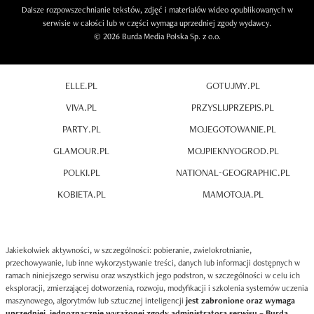
Dalsze rozpowszechnianie tekstów, zdjęć i materiałów wideo opublikowanych w
serwisie w całości lub w części wymaga uprzedniej zgody wydawcy.
© 2026 Burda Media Polska Sp. z o.o.
ELLE.PL
GOTUJMY.PL
VIVA.PL
PRZYSLIJPRZEPIS.PL
PARTY.PL
MOJEGOTOWANIE.PL
GLAMOUR.PL
MOJPIEKNYOGROD.PL
POLKI.PL
NATIONAL-GEOGRAPHIC.PL
KOBIETA.PL
MAMOTOJA.PL
Jakiekolwiek aktywności, w szczególności: pobieranie, zwielokrotnianie,
przechowywanie, lub inne wykorzystywanie treści, danych lub informacji dostępnych w
ramach niniejszego serwisu oraz wszystkich jego podstron, w szczególności w celu ich
eksploracji, zmierzającej dotworzenia, rozwoju, modyfikacji i szkolenia systemów uczenia
maszynowego, algorytmów lub sztucznej inteligencji
jest zabronione oraz wymaga
uprzedniej, jednoznacznie wyrażonej zgody administratora serwisu – Burda