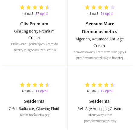
4,6 na 5
57 opinii
4,1 na 5
16 opinii
Cliv Premium
Sensum Mare
Ginseng Berry Premium 
Dermocosmetics
Cream  
Algorich, Advanced Anti Age 
Odżywczo-ujędrniający krem do 
Cream  
twarzy z jagodami żeń-szenia
Zaawansowany krem rewitalizujący i 
przeciwzmarszczkowy o bogatej 
konsystencji
4,3 na 5
11 opinii
4,5 na 5
17 opinii
Sesderma
Sesderma
C-Vit Radiance, Glowing Fluid  
Reti Age Antiaging Cream  
Krem rozświetlający
Intensywny krem 
przeciwzmarszczkowy