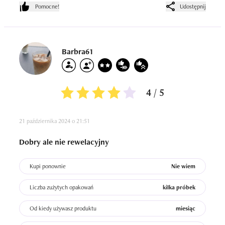
Pomocne!
Udostępnij
Barbra61
4 / 5
21 października 2024 o 21:51
Dobry ale nie rewelacyjny
Kupi ponownie
Nie wiem
Liczba zużytych opakowań
kilka próbek
Od kiedy używasz produktu
miesiąc