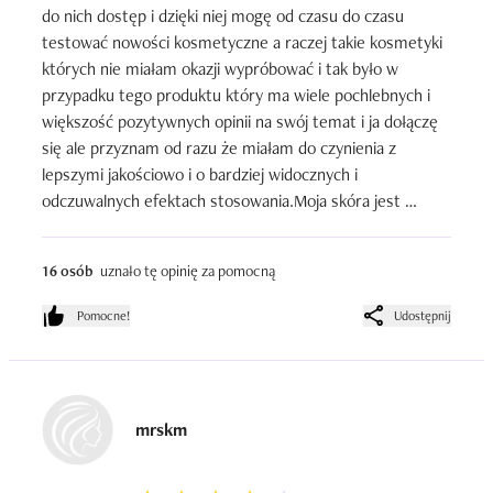
do nich dostęp i dzięki niej mogę od czasu do czasu 
testować nowości kosmetyczne a raczej takie kosmetyki 
których nie miałam okazji wypróbować i tak było w 
przypadku tego produktu który ma wiele pochlebnych i 
większość pozytywnych opinii na swój temat i ja dołączę 
się ale przyznam od razu że miałam do czynienia z 
lepszymi jakościowo i o bardziej widocznych i 
odczuwalnych efektach stosowania.Moja skóra jest 
bardzo wrażliwa i skłonna do podrażnień więc stosuję 
kremy o działaniu nawilżającym ale też kojącym i takie 
16 osób
uznało tę opinię za pomocną
które niwelują mój problem ale w ostatnim czasie wolę 
testować takie o działaniu przeciwzmarszczkowym i 
Pomocne!
Udostępnij
liftingującym i czytając o tym kremie wiele cennych opinii 
sądziłam że będzie on miał zbawienne działanie dla 
poprawy jakości skóry twarzy i w pewnym stopniu działa 
tak jak obiecuje nam producent a więc legenda branży 
mrskm
kosmetycznej jaką bezsprzecznie jest Vichy ale muszę 
też stwierdzić że miałam do czynienia z wieloma 
produktami o podobnym składzie i właściwościach i myślę 