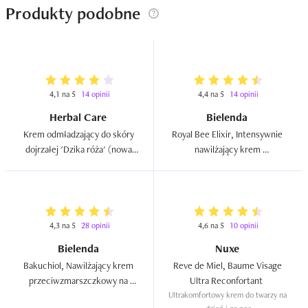
Produkty podobne
4,1 na 5
14 opinii
4,4 na 5
14 opinii
Herbal Care
Bielenda
Krem odmładzający do skóry 
Royal Bee Elixir, Intensywnie 
dojrzałej 'Dzika róża' (nowa 
nawilżający krem 
wersja)  
przeciwzmarszczkowy 40+  
4,3 na 5
28 opinii
4,6 na 5
10 opinii
Bielenda
Nuxe
Bakuchiol, Nawilżający krem 
Reve de Miel, Baume Visage 
przeciwzmarszczkowy na 
Ultra Reconfortant  
dzień i na noc 40+  
Ultrakomfortowy krem do twarzy na 