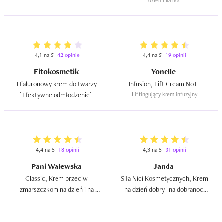
dzień i na noc
4,1 na 5
42 opinie
4,4 na 5
19 opinii
Fitokosmetik
Yonelle
Hialuronowy krem do twarzy 
Infusion, Lift Cream No1  
`Efektywne odmłodzenie`  
Liftingujący krem infuzyjny
4,4 na 5
18 opinii
4,3 na 5
31 opinii
Pani Walewska
Janda
Classic, Krem przeciw 
Siła Nici Kosmetycznych, Krem 
zmarszczkom na dzień i na 
na dzień dobry i na dobranoc 
noc  
`Nr 1`  