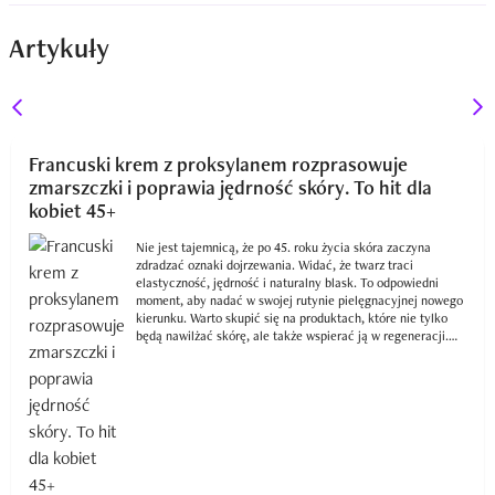
Artykuły
Francuski krem z proksylanem rozprasowuje
zmarszczki i poprawia jędrność skóry. To hit dla
kobiet 45+
Nie jest tajemnicą, że po 45. roku życia skóra zaczyna
zdradzać oznaki dojrzewania. Widać, że twarz traci
elastyczność, jędrność i naturalny blask. To odpowiedni
moment, aby nadać w swojej rutynie pielęgnacyjnej nowego
kierunku. Warto skupić się na produktach, które nie tylko
będą nawilżać skórę, ale także wspierać ją w regeneracji.
Takie właściwości zapewni ci krem Vichy Neovadiol.