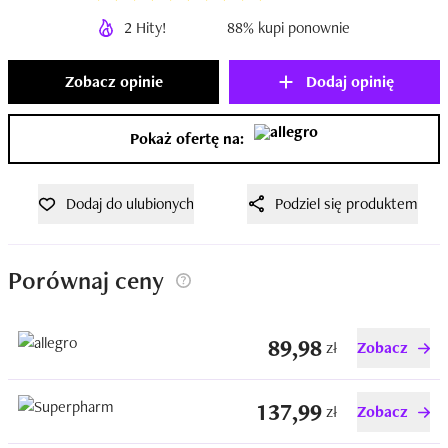
2 Hity!
88% kupi ponownie
Zobacz opinie
Dodaj opinię
Pokaż ofertę na:
Dodaj do ulubionych
Podziel się produktem
Porównaj ceny
89,98
zł
Zobacz
137,99
zł
Zobacz