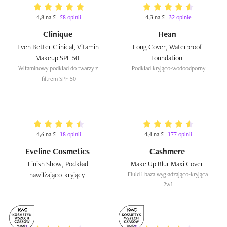
4,8 na 5
58 opinii
4,3 na 5
32 opinie
Clinique
Hean
Even Better Clinical, Vitamin 
Long Cover, Waterproof 
Makeup SPF 50  
Foundation  
Witaminowy podkład do twarzy z 
Podkład kryjąco-wodoodporny
filtrem SPF 50
4,6 na 5
18 opinii
4,4 na 5
177 opinii
Eveline Cosmetics
Cashmere
Finish Show, Podkład 
Make Up Blur Maxi Cover  
nawilżająco-kryjący  
Fluid i baza wygładzająco-kryjąca 
2w1