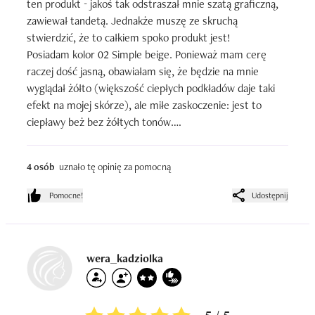
ten produkt - jakoś tak odstraszał mnie szatą graficzną, 
zawiewał tandetą. Jednakże muszę ze skruchą 
stwierdzić, że to całkiem spoko produkt jest!

Posiadam kolor 02 Simple beige. Ponieważ mam cerę 
raczej dość jasną, obawiałam się, że będzie na mnie 
wyglądał żółto (większość ciepłych podkładów daje taki 
efekt na mojej skórze), ale miłe zaskoczenie: jest to 
ciepławy beż bez żółtych tonów.

W konsystencji fluid jest dość rzadki, mocno lejący. 
Dawno nie miałam produktu jak lejącego (ostatni podkład 
4 osób
uznało tę opinię za pomocną
z Eveline był raczej kremowy i tępy, więc tu zaskoczenie). 
Ale taka forma kosmetyku pozwala z nim łatwo pracować 
Pomocne!
Udostępnij
i rozprowadzać cienką warstwą (na czym mi zależy, bo 
nie mam w zwyczaju kłaść grubej warstwy podkładu - 
moja skóra nie ma na szczęście potrzeby silnego krycia). 
Jak najbardziej nadaje się do wyrównania kolorytu cery. 
wera_kadziolka
Jest lekki, więc nie zapycha, nie powoduje wzmożonego 
przetłuszczania. Naprawdę całkiem przyzwoity produkt.