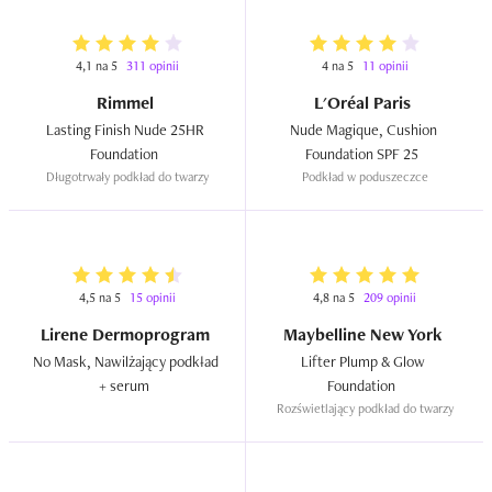
produkcie, nie bardzo sprzyjał nawilżeniu. Poza tym 
produkt dość udany.
4,1 na 5
311 opinii
4 na 5
11 opinii
Rimmel
L'Oréal Paris
Lasting Finish Nude 25HR 
Nude Magique, Cushion 
Foundation  
Foundation SPF 25  
Długotrwały podkład do twarzy
Podkład w poduszeczce
4,5 na 5
15 opinii
4,8 na 5
209 opinii
Lirene Dermoprogram
Maybelline New York
No Mask, Nawilżający podkład 
Lifter Plump & Glow 
+ serum  
Foundation  
Rozświetlający podkład do twarzy