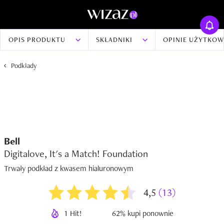
OPIS PRODUKTU
SKŁADNIKI
OPINIE UŻYTKO
Podkłady
Bell
Digitalove, It's a Match! Foundation
Trwały podkład z kwasem hialuronowym
4,5
(13)
1 Hit!
62% kupi ponownie