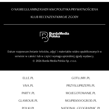
O NAS
REGULAMIN
ZASADY KWC
POLITYKA PRYWATNOŚCI
DSA
KLUB RECENZENTKI
MOJE ZGODY
Dalsze rozpowszechnianie tekstów, zdjęć i materiałów wideo opublikowanych w
serwisie w całości lub w części wymaga uprzedniej zgody wydawcy.
© 2026 Burda Media Polska Sp. z o.o.
ELLE.PL
GOTUJMY.PL
VIVA.PL
PRZYSLIJPRZEPIS.PL
PARTY.PL
MOJEGOTOWANIE.PL
GLAMOUR.PL
MOJPIEKNYOGROD.PL
POLKI.PL
NATIONAL-GEOGRAPHIC.PL