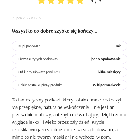
5 / 5
9 lipca 2025 o 17:36
Wszystko co dobre szybko się kończy...
Kupi ponownie
Tak
Liczba zużytych opakowań
jedno opakowanie
Od kiedy używasz produktu
kilka miesięcy
Gdzie został kupiony produkt
W hipermarkecie
To fantastyczny podkład, który totalnie mnie zaskoczył. 
Ma przepiękne, naturalne wykończenie – nie jest ani 
przesadnie matowy, ani zbyt rozświetlający, dzięki czemu 
wygląda lekko i świeżo przez cały dzień. Krycie 
określiłabym jako średnie z możliwością budowania, a 
mimo to nie tworzy maski ani nie wchodzi w pory.
