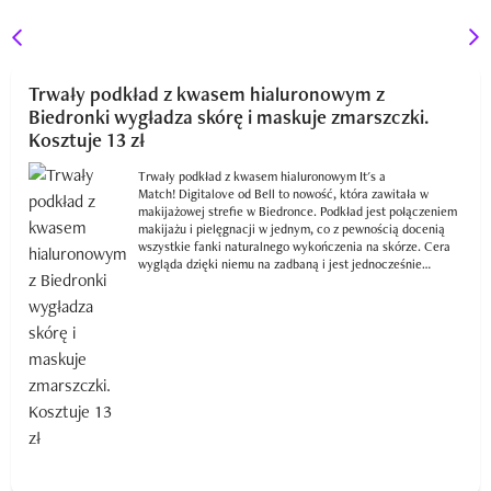
Trwały podkład z kwasem hialuronowym z
Biedronki wygładza skórę i maskuje zmarszczki.
Kosztuje 13 zł
Trwały podkład z kwasem hialuronowym It's a
Match! Digitalove od Bell to nowość, która zawitała w
makijażowej strefie w Biedronce. Podkład jest połączeniem
makijażu i pielęgnacji w jednym, co z pewnością docenią
wszystkie fanki naturalnego wykończenia na skórze. Cera
wygląda dzięki niemu na zadbaną i jest jednocześnie
długotrwale nawilżona.