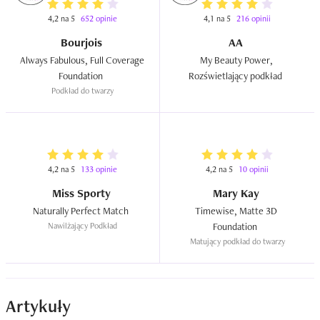
4,2 na 5
652 opinie
4,1 na 5
216 opinii
Bourjois
AA
Always Fabulous, Full Coverage 
My Beauty Power, 
Foundation  
Rozświetlający podkład  
Podkład do twarzy
4,2 na 5
133 opinie
4,2 na 5
10 opinii
Miss Sporty
Mary Kay
Naturally Perfect Match  
Timewise, Matte 3D 
Nawilżający Podkład
Foundation  
Matujący podkład do twarzy
Artykuły