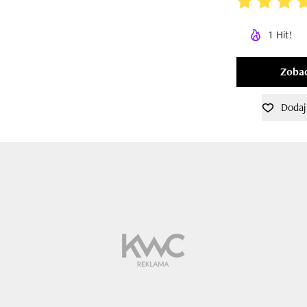
1 Hit!
Zobac
Dodaj