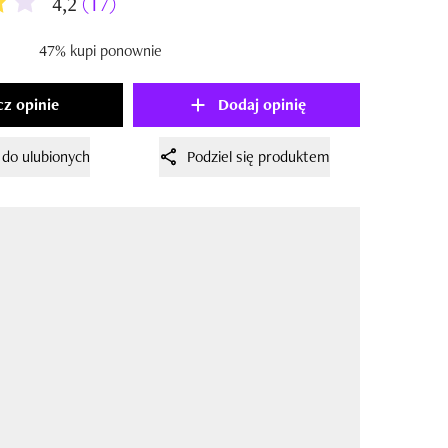
4,2
(17)
47% kupi ponownie
z opinie
Dodaj opinię
 do ulubionych
Podziel się produktem