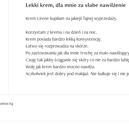
Lekki krem, dla mnie za słabe nawilżenie
Krem Lirene kupiłam na jakiejś fajnej wyprzedaży.

Korzystam z kremu i na dzień i na noc.

Krem posiada bardzo lekką konsystencję.

Łatwo się rozprowadza na skórze.

Po zastosowaniu jak dla mnie trochę za mało nawilżający.
Czuję tak jakby ściąganie się skóry co nie za bardzo lubię
Wolę jak krem bardzo mocno nawilża.

Aczkolwiek jest dobry pod makijaż. Nie kulkuje się i nie j
Mocny kwiatowy zapach dla mnie za mocny i duszący.

Wolę łagodniejsze zapachy.

Estetyczne opakowanie. Szklany pojemniczek.
 pomocną