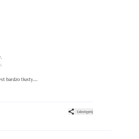


.

est bardzo tłusty.

Udostępnij