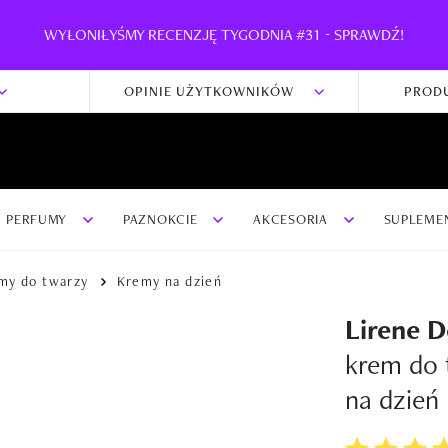
WYŁONIŁYŚMY RECENZJĘ TYGODNIA #31 - SPRAWDŹ!
OPINIE UŻYTKOWNIKÓW
PROD
PERFUMY
PAZNOKCIE
AKCESORIA
SUPLEME
my do twarzy
Kremy na dzień
Lirene 
krem do 
na dzień