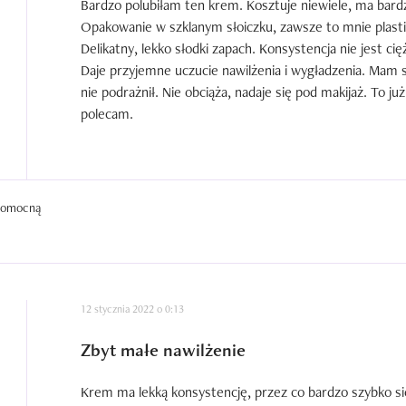
Bardzo polubiłam ten krem. Kosztuje niewiele, ma bardzo
Opakowanie w szklanym słoiczku, zawsze to mnie plastik
Delikatny, lekko słodki zapach. Konsystencja nie jest ci
Daje przyjemne uczucie nawilżenia i wygładzenia. Mam 
nie podrażnił. Nie obciąża, nadaje się pod makijaż. To j
polecam.
 pomocną
12 stycznia 2022 o 0:13
Zbyt małe nawilżenie
Krem ma lekką konsystencję, przez co bardzo szybko si