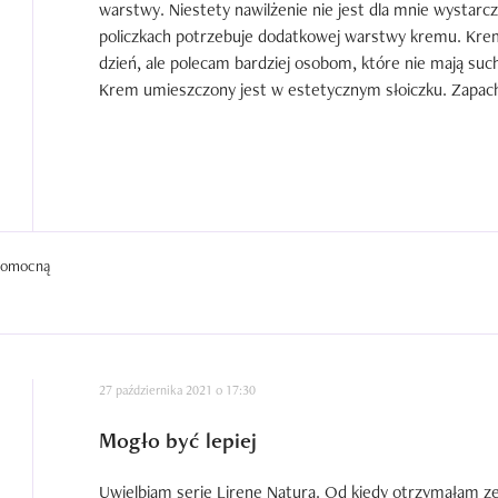
warstwy. Niestety nawilżenie nie jest dla mnie wystarcz
policzkach potrzebuje dodatkowej warstwy kremu. Krem n
dzień, ale polecam bardziej osobom, które nie mają suche
Krem umieszczony jest w estetycznym słoiczku. Zapac
 pomocną
27 października 2021 o 17:30
Mogło być lepiej
Uwielbiam serię Lirene Natura. Od kiedy otrzymałam z