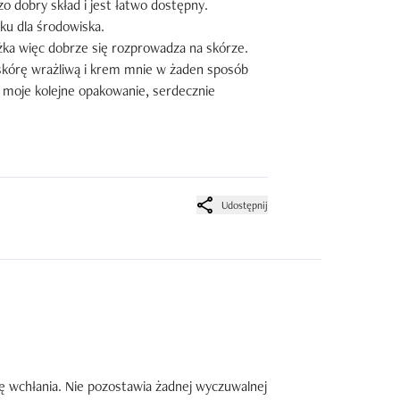
 dobry skład i jest łatwo dostępny.

u dla środowiska.

ężka więc dobrze się rozprowadza na skórze. 

skórę wrażliwą i krem mnie w żaden sposób 
uż moje kolejne opakowanie, serdecznie 
Udostępnij
ę wchłania. Nie pozostawia żadnej wyczuwalnej 