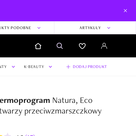
UKTY PODOBNE
ARTYKUŁY
NTY
K-BEAUTY
DODAJ PRODUKT
Dermoprogram
Natura, Eco
dodaj swoją opinię i zdjęcia do produktu
twarzy przeciwzmarszczkowy
Dodaj swoją opinię