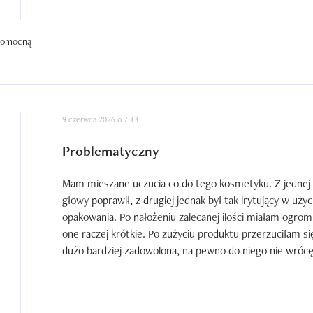
 pomocną
9 czerwca 2026 o 7:13
Problematyczny
Mam mieszane uczucia co do tego kosmetyku. Z jednej s
głowy poprawił, z drugiej jednak był tak irytujący w uży
opakowania. Po nałożeniu zalecanej ilości miałam ogrom
one raczej krótkie. Po zużyciu produktu przerzuciłam si
dużo bardziej zadowolona, na pewno do niego nie wrócę