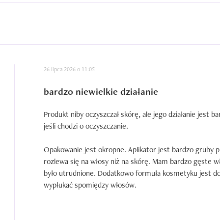
26 lipca 2026 o 11:05
bardzo niewielkie działanie
Produkt niby oczyszczał skórę, ale jego działanie jest b
jeśli chodzi o oczyszczanie.

Opakowanie jest okropne. Aplikator jest bardzo gruby p
rozlewa się na włosy niż na skórę. Mam bardzo gęste wł
było utrudnione. Dodatkowo formuła kosmetyku jest dość 
wypłukać spomiędzy włosów.