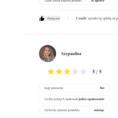
Gdzie został kupiony produkt
W aptece
1 osób
uznało tę opinię za
Pomocne!
Szypaulina
3 / 5
Kupi ponownie
Nie
Liczba zużytych opakowań
jedno opakowanie
Od kiedy używasz produktu
miesiąc