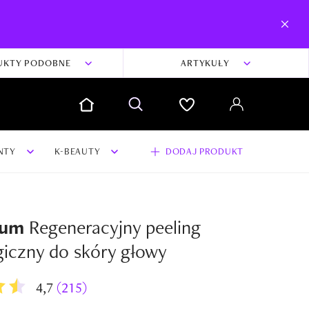
UKTY PODOBNE
ARTYKUŁY
NTY
K-BEAUTY
DODAJ PRODUKT
rum
Regeneracyjny peeling
dodaj swoją opinię i zdjęcia do produktu
giczny do skóry głowy
Dodaj swoją opinię
4,7
(215)