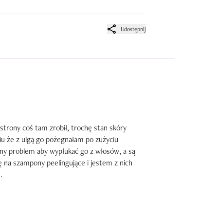
Udostępnij
trony coś tam zrobił, trochę stan skóry 
ciu że z ulgą go pożegnałam po zużyciu 
ny problem aby wypłukać go z włosów, a są 
ę na szampony peelingujące i jestem z nich 
.