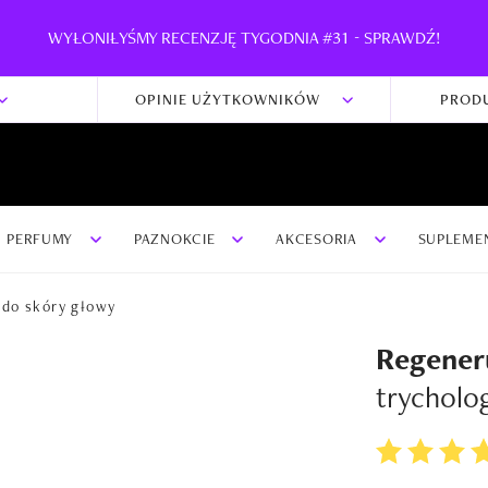
WYŁONIŁYŚMY RECENZJĘ TYGODNIA #31 - SPRAWDŹ!
OPINIE UŻYTKOWNIKÓW
PROD
PERFUMY
PAZNOKCIE
AKCESORIA
SUPLEME
 do skóry głowy
Regene
trycholo