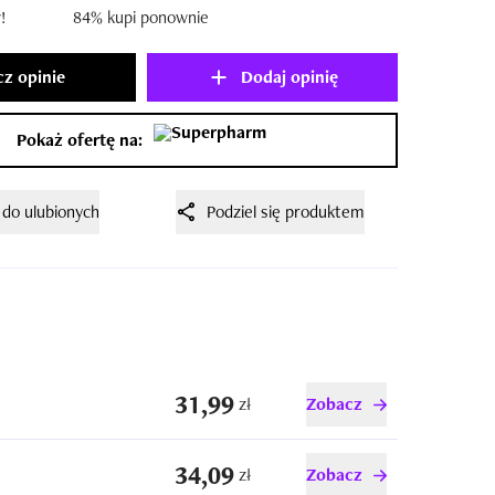
!
84% kupi ponownie
z opinie
Dodaj opinię
Pokaż ofertę na:
 do ulubionych
Podziel się produktem
31,99
zł
Zobacz
34,09
zł
Zobacz