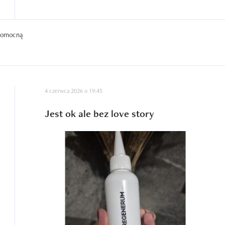
 pomocną
4 czerwca 2026 o 19:45
Jest ok ale bez love story