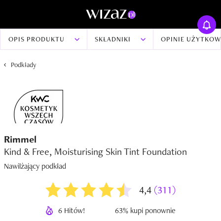
OPIS PRODUKTU
SKŁADNIKI
OPINIE UŻYTKO
Podkłady
Rimmel
Kind & Free, Moisturising Skin Tint Foundation
Nawilżający podkład
4,4
(311)
6 Hitów!
63% kupi ponownie