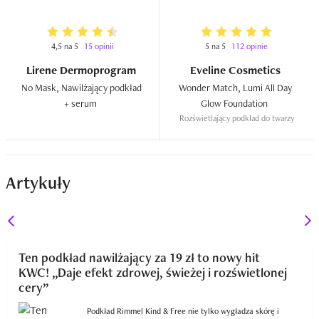
4,5 na 5
15 opinii
5 na 5
112 opinie
Lirene Dermoprogram
Eveline Cosmetics
No Mask, Nawilżający podkład 
Wonder Match, Lumi All Day 
+ serum  
Glow Foundation  
Rozświetlający podkład do twarzy
Artykuły
Ten podkład nawilżający za 19 zł to nowy hit
KWC! „Daje efekt zdrowej, świeżej i rozświetlonej
cery”
Podkład Rimmel Kind & Free nie tylko wygładza skórę i