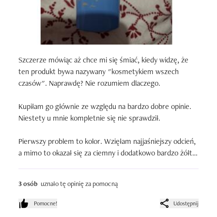
Szczerze mówiąc aż chce mi się śmiać, kiedy widzę, że 
ten produkt bywa nazywany "kosmetykiem wszech 
czasów". Naprawdę? Nie rozumiem dlaczego.

Kupiłam go głównie ze względu na bardzo dobre opinie. 
Niestety u mnie kompletnie się nie sprawdził.

Pierwszy problem to kolor. Wzięłam najjaśniejszy odcień, 
a mimo to okazał się za ciemny i dodatkowo bardzo żółty. 
Na mojej twarzy wygląda po prostu nienaturalnie i źle. 
Mimo używania bardzo jasnego pudru, to i tak wygladam 
3 osób
uznało tę opinię za pomocną
źle.

Pomocne!
Udostępnij
Konsystencja też mi nie odpowiada. Podkład jest dość 