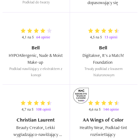
Podkład do twarzy
dopasowujący się  
4,1 na 5
64 opinie
4,5 na 5
13 opinii
Bell
Bell
HYPOAllergenic, Nude & Moist 
Digitalove, It's a Match! 
Make-up  
Foundation  
Podkład nawilżający z ekstraktem z 
Trwały podkład z kwasem 
konopi
hialuronowym
4,7 na 5
108 opinii
4,6 na 5
144 opinie
Christian Laurent
AA Wings of Color
Beauty Creator, Lekki 
Healthy Wear, Podkład-tint 
wygładzająco-nawilżający 
rozświetlający  