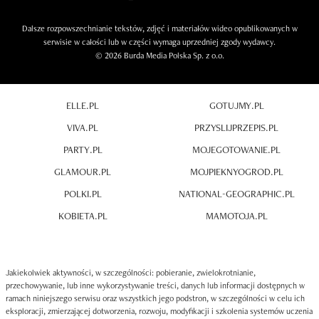
Dalsze rozpowszechnianie tekstów, zdjęć i materiałów wideo opublikowanych w
serwisie w całości lub w części wymaga uprzedniej zgody wydawcy.
© 2026 Burda Media Polska Sp. z o.o.
ELLE.PL
GOTUJMY.PL
VIVA.PL
PRZYSLIJPRZEPIS.PL
PARTY.PL
MOJEGOTOWANIE.PL
GLAMOUR.PL
MOJPIEKNYOGROD.PL
POLKI.PL
NATIONAL-GEOGRAPHIC.PL
KOBIETA.PL
MAMOTOJA.PL
Jakiekolwiek aktywności, w szczególności: pobieranie, zwielokrotnianie,
przechowywanie, lub inne wykorzystywanie treści, danych lub informacji dostępnych w
ramach niniejszego serwisu oraz wszystkich jego podstron, w szczególności w celu ich
eksploracji, zmierzającej dotworzenia, rozwoju, modyfikacji i szkolenia systemów uczenia