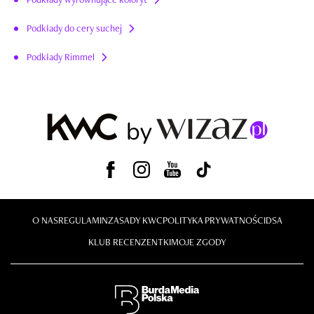
Podkłady do cery suchej
Podkłady Rimmel
O NAS
REGULAMIN
ZASADY KWC
POLITYKA PRYWATNOŚCI
DSA
KLUB RECENZENTKI
MOJE ZGODY