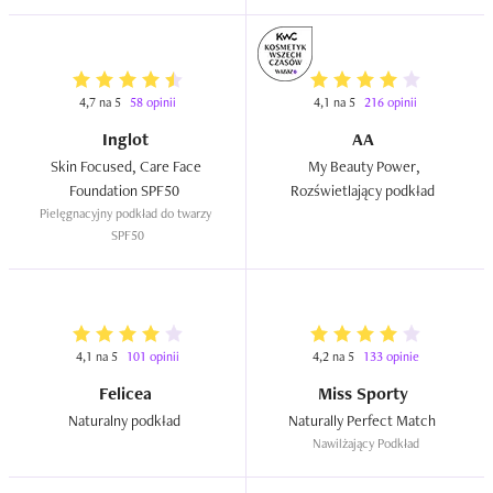
podkład-serum SPF 25  
4,7 na 5
58 opinii
4,1 na 5
216 opinii
Inglot
AA
Skin Focused, Care Face 
My Beauty Power, 
Foundation SPF50  
Rozświetlający podkład  
Pielęgnacyjny podkład do twarzy 
SPF50
4,1 na 5
101 opinii
4,2 na 5
133 opinie
Felicea
Miss Sporty
Naturalny podkład  
Naturally Perfect Match  
Nawilżający Podkład