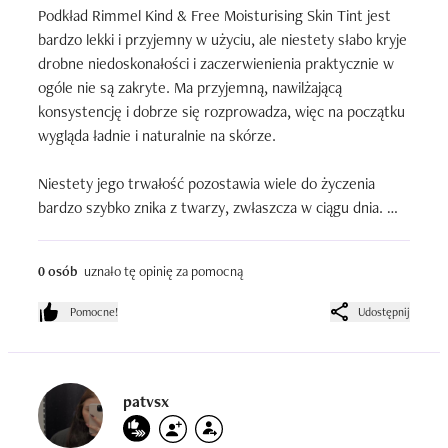
Podkład Rimmel Kind & Free Moisturising Skin Tint jest 
bardzo lekki i przyjemny w użyciu, ale niestety słabo kryje 
drobne niedoskonałości i zaczerwienienia praktycznie w 
ogóle nie są zakryte. Ma przyjemną, nawilżającą 
konsystencję i dobrze się rozprowadza, więc na początku 
wygląda ładnie i naturalnie na skórze.

Niestety jego trwałość pozostawia wiele do życzenia 
bardzo szybko znika z twarzy, zwłaszcza w ciągu dnia. 
Sprawdza się jedynie do lekkiego, naturalnego efektu, jeśli 
nie zależy Ci na kryciu.

0 osób
uznało tę opinię za pomocną
Dla mnie ocena to 3/5 przyjemny dla skóry i lekki, ale nie 
Pomocne!
Udostępnij
spełnia swojej podstawowej funkcji, jeśli chodzi o krycie i 
trwałość
patvsx