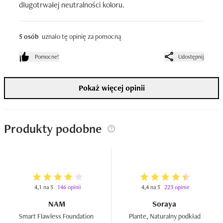
długotrwałej neutralności koloru.
5 osób
uznało tę opinię za pomocną
Pomocne!
Udostępnij
Pokaż więcej opinii
Produkty podobne
4,1 na 5
146 opinii
4,4 na 5
223 opinie
NAM
Soraya
Smart Flawless Foundation  
Plante, Naturalny podkład 