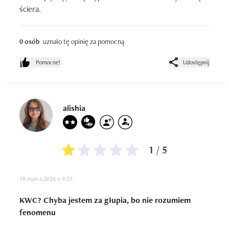
ściera.
0 osób
uznało tę opinię za pomocną
Pomocne!
Udostępnij
alishia
1 / 5
18 marca 2026 o 9:23
KWC? Chyba jestem za głupia, bo nie rozumiem
fenomenu