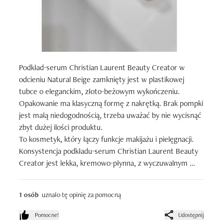
Podkład-serum Christian Laurent Beauty Creator w 
odcieniu Natural Beige zamknięty jest w plastikowej 
tubce o eleganckim, złoto-beżowym wykończeniu. 
Opakowanie ma klasyczną formę z nakrętką. Brak pompki 
jest małą niedogodnością, trzeba uważać by nie wycisnąć 
zbyt dużej ilości produktu.

To kosmetyk, który łączy funkcje makijażu i pielęgnacji. 

Konsystencja podkładu-serum Christian Laurent Beauty 
Creator jest lekka, kremowo-płynna, z wyczuwalnym 
efektem nawilżenia.

Podkład łatwo się rozprowadza palcami, gąbką lub 
1 osób
uznało tę opinię za pomocną
pędzlem – nie smuży się i szybko stapia się ze skórą, 
tworząc naturalny efekt bez widocznych granic. Dzięki 
Pomocne!
Udostępnij
swojej elastycznej formule dobrze dopasowuje się do 