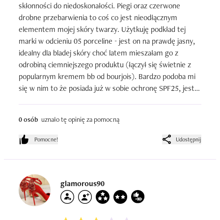
skłonności do niedoskonałości. Piegi oraz czerwone 
drobne przebarwienia to coś co jest nieodłącznym 
elementem mojej skóry twarzy. Użytkuję podkład tej 
marki w odcieniu 05 porceline - jest on na prawdę jasny, 
idealny dla bladej skóry choć latem mieszałam go z 
odrobiną ciemniejszego produktu (łączył się świetnie z 
popularnym kremem bb od bourjois). Bardzo podoba mi 
się w nim to że posiada już w sobie ochronę SPF25, jest 
delikatny dla skóry a zarazem przyzwoicie kryje. Świetnie 
komponuje się z kremami do twarzy z isany, nie zbiera się 
0 osób
uznało tę opinię za pomocną
w zmarszkach których mam sporo z racji przekroczenia 
30stki oraz nie „ciastkuje” się. Przy nakładaniu wydaje się 
Pomocne!
Udostępnij
jaśniejszy niż po jakimś czasie noszenia, oksyduje w 
bardzo niewielkim stopniu. Na pewno wrócę po kolejne 
opakowanie. Z góry przepraszam za stan opakowania na 
zdjęciu, wykorzystany produkt do granic możliwości :)
glamorous90