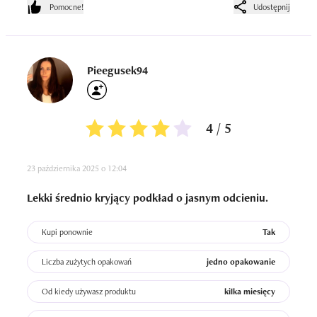
przyznam ze to właśnie dlatego kupilam ten podkład.

Pomocne!
Udostępnij
Mi niestety nie podszedł ten podkład. Plus za SPF
Pieegusek94
4 / 5
23 października 2025 o 12:04
Lekki średnio kryjący podkład o jasnym odcieniu.
Kupi ponownie
Tak
Liczba zużytych opakowań
jedno opakowanie
Od kiedy używasz produktu
kilka miesięcy