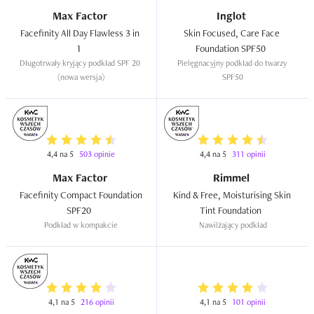
Jeśli zależy Ci na lekkim, naturalnym makijażu to świetnie 
Max Factor
Inglot
się sprawdzi. Będzie odpowiedni dla skóry suchej.
Facefinity All Day Flawless 3 in 
Skin Focused, Care Face 
1  
Foundation SPF50  
Długotrwały kryjący podkład SPF 20 
Pielęgnacyjny podkład do twarzy 
(nowa wersja)
SPF50
4,4 na 5
503 opinie
4,4 na 5
311 opinii
Max Factor
Rimmel
Facefinity Compact Foundation 
Kind & Free, Moisturising Skin 
SPF20  
Tint Foundation  
Podkład w kompakcie
Nawilżający podkład
4,1 na 5
216 opinii
4,1 na 5
101 opinii