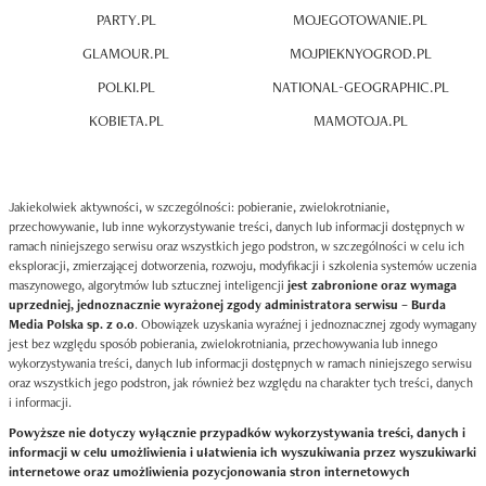
PARTY.PL
MOJEGOTOWANIE.PL
GLAMOUR.PL
MOJPIEKNYOGROD.PL
POLKI.PL
NATIONAL-GEOGRAPHIC.PL
KOBIETA.PL
MAMOTOJA.PL
Jakiekolwiek aktywności, w szczególności: pobieranie, zwielokrotnianie,
przechowywanie, lub inne wykorzystywanie treści, danych lub informacji dostępnych w
ramach niniejszego serwisu oraz wszystkich jego podstron, w szczególności w celu ich
eksploracji, zmierzającej dotworzenia, rozwoju, modyfikacji i szkolenia systemów uczenia
maszynowego, algorytmów lub sztucznej inteligencji
jest zabronione oraz wymaga
uprzedniej, jednoznacznie wyrażonej zgody administratora serwisu – Burda
Media Polska sp. z o.o
. Obowiązek uzyskania wyraźnej i jednoznacznej zgody wymagany
jest bez względu sposób pobierania, zwielokrotniania, przechowywania lub innego
wykorzystywania treści, danych lub informacji dostępnych w ramach niniejszego serwisu
oraz wszystkich jego podstron, jak również bez względu na charakter tych treści, danych
i informacji.
Powyższe nie dotyczy wyłącznie przypadków wykorzystywania treści, danych i
informacji w celu umożliwienia i ułatwienia ich wyszukiwania przez wyszukiwarki
internetowe oraz umożliwienia pozycjonowania stron internetowych