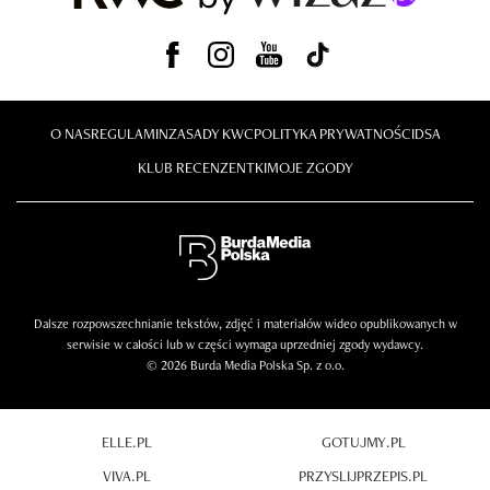
O NAS
REGULAMIN
ZASADY KWC
POLITYKA PRYWATNOŚCI
DSA
KLUB RECENZENTKI
MOJE ZGODY
Dalsze rozpowszechnianie tekstów, zdjęć i materiałów wideo opublikowanych w
serwisie w całości lub w części wymaga uprzedniej zgody wydawcy.
© 2026 Burda Media Polska Sp. z o.o.
ELLE.PL
GOTUJMY.PL
VIVA.PL
PRZYSLIJPRZEPIS.PL