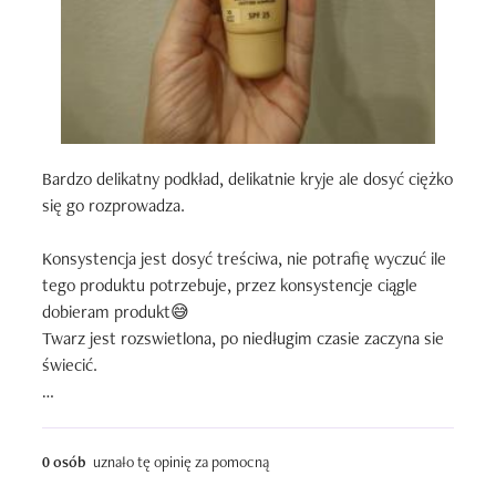
Bardzo delikatny podkład, delikatnie kryje ale dosyć ciężko 
się go rozprowadza.

Konsystencja jest dosyć treściwa, nie potrafię wyczuć ile 
tego produktu potrzebuje, przez konsystencje ciągle 
dobieram produkt😅

Twarz jest rozswietlona, po niedługim czasie zaczyna sie 
świecić.

Zapach jest praktycznie nie wyczuwalny.

0 osób
uznało tę opinię za pomocną
Opakowanie jest bardzo ładne takie eleganckie i 