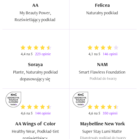
AA
Felicea
My Beauty Power, 
Naturalny podkład  
Rozświetlający podkład  
4,4 na 5
223 opinie
4,1 na 5
146 opinii
Soraya
NAM
Plante, Naturalny podkład 
Smart Flawless Foundation  
dopasowujący się  
Podkład do twarzy
4,6 na 5
144 opinie
4,6 na 5
350 opinii
AA Wings of Color
Maybelline New York
Healthy Wear, Podkład-tint 
Super Stay Lumi Matte  
rozświetlający  
Długotrwały podkład do twarzy