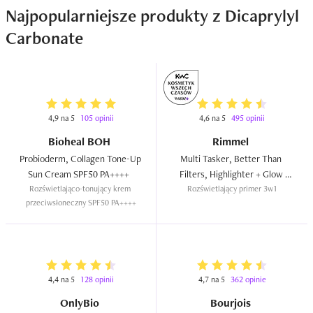
Najpopularniejsze produkty z Dicaprylyl
Carbonate
4,9 na 5
105 opinii
4,6 na 5
495 opinii
Bioheal BOH
Rimmel
Probioderm, Collagen Tone-Up 
Multi Tasker, Better Than 
Sun Cream SPF50 PA++++  
Filters, Highlighter + Glow 
Rozświetlająco-tonujący krem 
Rozświetlający primer 3w1
Booster Primer  
przeciwsłoneczny SPF50 PA++++
4,4 na 5
128 opinii
4,7 na 5
362 opinie
OnlyBio
Bourjois