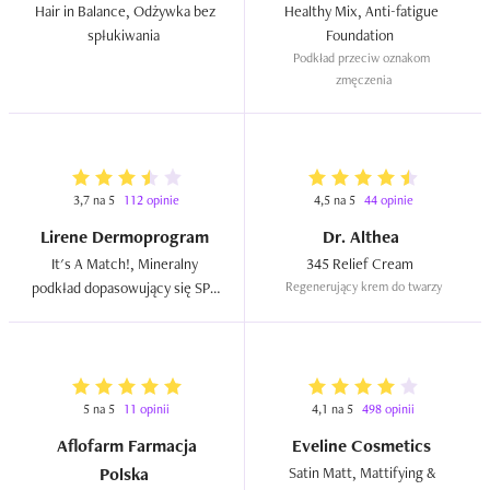
Hair in Balance, Odżywka bez 
Healthy Mix, Anti-fatigue 
spłukiwania  
Foundation  
Podkład przeciw oznakom 
zmęczenia
3,7 na 5
112 opinie
4,5 na 5
44 opinie
Lirene Dermoprogram
Dr. Althea
It's A Match!, Mineralny 
345 Relief Cream  
podkład dopasowujący się SPF 
Regenerujący krem do twarzy
15  
5 na 5
11 opinii
4,1 na 5
498 opinii
Aflofarm Farmacja
Eveline Cosmetics
Polska
Satin Matt, Mattifying & 