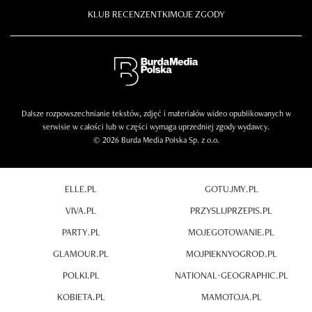
KLUB RECENZENTKI
MOJE ZGODY
Dalsze rozpowszechnianie tekstów, zdjęć i materiałów wideo opublikowanych w
serwisie w całości lub w części wymaga uprzedniej zgody wydawcy.
© 2026 Burda Media Polska Sp. z o.o.
ELLE.PL
GOTUJMY.PL
VIVA.PL
PRZYSLIJPRZEPIS.PL
PARTY.PL
MOJEGOTOWANIE.PL
GLAMOUR.PL
MOJPIEKNYOGROD.PL
POLKI.PL
NATIONAL-GEOGRAPHIC.PL
KOBIETA.PL
MAMOTOJA.PL