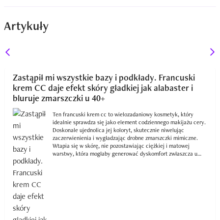
Artykuły
Zastąpił mi wszystkie bazy i podkłady. Francuski
krem CC daje efekt skóry gładkiej jak alabaster i
bluruje zmarszczki u 40+
Ten francuski krem cc to wielozadaniowy kosmetyk, który
idealnie sprawdza się jako element codziennego makijażu cery.
Doskonale ujednolica jej koloryt, skutecznie niwelując
zaczerwienienia i wygładzając drobne zmarszczki mimiczne.
Wtapia się w skórę, nie pozostawiając ciężkiej i matowej
warstwy, która mogłaby generować dyskomfort zwłaszcza u
posiadaczek cer suchych. Pozostawia satynowy, naturalny
finisz, a odpowiednio przypudrowany gwarantuje bardzo wysoką
trwałość.