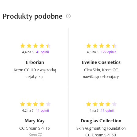
Produkty podobne
4,4 na 5
41 opinii
4,5 na 5
122 opinie
Erborian
Eveline Cosmetics
Krem CC HD z wąkrotką 
Cica Skin, Krem CC 
azjatycką  
nawilżająco-tonujący  
4,2 na 5
11 opinii
4 na 5
11 opinii
Mary Kay
Douglas Collection
CC Cream SPF 15  
Skin Augmenting Foundation 
Krem CC
CC Cream SPF 50  