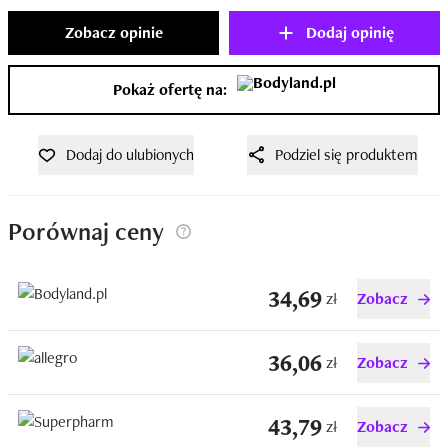
Zobacz opinie
Dodaj opinię
Pokaż ofertę na:
Dodaj do ulubionych
Podziel się produktem
Porównaj ceny
34,69
zł
Zobacz
36,06
zł
Zobacz
43,79
zł
Zobacz