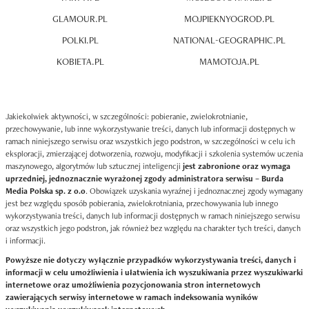
GLAMOUR.PL
MOJPIEKNYOGROD.PL
POLKI.PL
NATIONAL-GEOGRAPHIC.PL
KOBIETA.PL
MAMOTOJA.PL
Jakiekolwiek aktywności, w szczególności: pobieranie, zwielokrotnianie,
przechowywanie, lub inne wykorzystywanie treści, danych lub informacji dostępnych w
ramach niniejszego serwisu oraz wszystkich jego podstron, w szczególności w celu ich
eksploracji, zmierzającej dotworzenia, rozwoju, modyfikacji i szkolenia systemów uczenia
maszynowego, algorytmów lub sztucznej inteligencji
jest zabronione oraz wymaga
uprzedniej, jednoznacznie wyrażonej zgody administratora serwisu – Burda
Media Polska sp. z o.o
. Obowiązek uzyskania wyraźnej i jednoznacznej zgody wymagany
jest bez względu sposób pobierania, zwielokrotniania, przechowywania lub innego
wykorzystywania treści, danych lub informacji dostępnych w ramach niniejszego serwisu
oraz wszystkich jego podstron, jak również bez względu na charakter tych treści, danych
i informacji.
Powyższe nie dotyczy wyłącznie przypadków wykorzystywania treści, danych i
informacji w celu umożliwienia i ułatwienia ich wyszukiwania przez wyszukiwarki
internetowe oraz umożliwienia pozycjonowania stron internetowych
zawierających serwisy internetowe w ramach indeksowania wyników