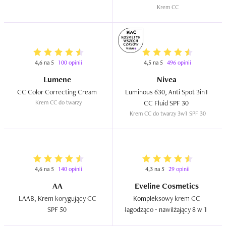
Krem CC
4,6 na 5
100 opinii
4,5 na 5
496 opinii
Lumene
Nivea
CC Color Correcting Cream  
Luminous 630, Anti Spot 3in1 
Krem CC do twarzy
CC Fluid SPF 30  
Krem CC do twarzy 3w1 SPF 30
4,6 na 5
140 opinii
4,3 na 5
29 opinii
AA
Eveline Cosmetics
LAAB, Krem korygujący CC 
Kompleksowy krem CC 
SPF 50  
łagodząco - nawilżający 8 w 1  