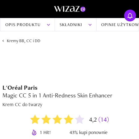
OPIS PRODUKTU
SKŁADNIKI
OPINIE UŻYTKO
Kremy BB, CC i DD
L'Oréal Paris
Magic CC 5 in 1 Anti-Redness Skin Enhancer
Krem CC do twarzy
4,2
(14)
1 Hit!
43% kupi ponownie