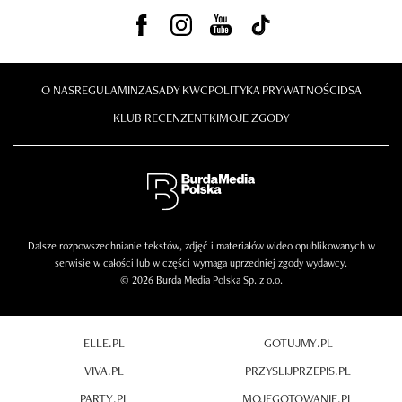
O NAS
REGULAMIN
ZASADY KWC
POLITYKA PRYWATNOŚCI
DSA
KLUB RECENZENTKI
MOJE ZGODY
Dalsze rozpowszechnianie tekstów, zdjęć i materiałów wideo opublikowanych w
serwisie w całości lub w części wymaga uprzedniej zgody wydawcy.
© 2026 Burda Media Polska Sp. z o.o.
ELLE.PL
GOTUJMY.PL
VIVA.PL
PRZYSLIJPRZEPIS.PL
PARTY.PL
MOJEGOTOWANIE.PL