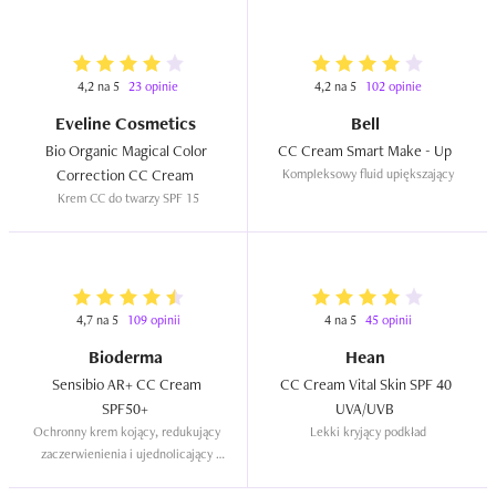
4,2 na 5
23 opinie
4,2 na 5
102 opinie
Eveline Cosmetics
Bell
Bio Organic Magical Color 
CC Cream Smart Make - Up  
Correction CC Cream  
Kompleksowy fluid upiększający
Krem CC do twarzy SPF 15
4,7 na 5
109 opinii
4 na 5
45 opinii
Bioderma
Hean
Sensibio AR+ CC Cream 
CC Cream Vital Skin SPF 40 
SPF50+  
UVA/UVB  
Ochronny krem kojący, redukujący 
Lekki kryjący podkład
zaczerwienienia i ujednolicający 
koloryt