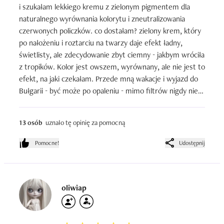
i szukałam lekkiego kremu z zielonym pigmentem dla 
naturalnego wyrównania kolorytu i zneutralizowania 
czerwonych policzków. co dostałam? zielony krem, który 
po nałożeniu i roztarciu na twarzy daje efekt ładny, 
świetlisty, ale zdecydowanie zbyt ciemny - jakbym wróciła 
z tropików. Kolor jest owszem, wyrównany, ale nie jest to 
efekt, na jaki czekałam. Przede mną wakacje i wyjazd do 
Bułgarii - być może po opaleniu - mimo filtrów nigdy nie 
udaje mi się tego uniknąć - ten krem się sprawdzi i ładnie 
podkreśli skórę, zobaczymy. Bardzo żałuję, że tak ciemno 
13 osób
uznało tę opinię za pomocną
wychodzi, bo ogólnie rzecz biorąc podoba mi się ten efekt 
rozświetlonej wypoczętej i zadbanej cery, jaki daje - tylko 
Pomocne!
Udostępnij
czemu jest taki ciemny i nie ma wersji do jaśniejszej 
karnacji? No niestety, zawiodłam się i ponownie nie kupie, 
chociaż ta ocena na 4 gwiazdki jest obiektywna, właśnie 
za ten ładny efekt.
oliwiap