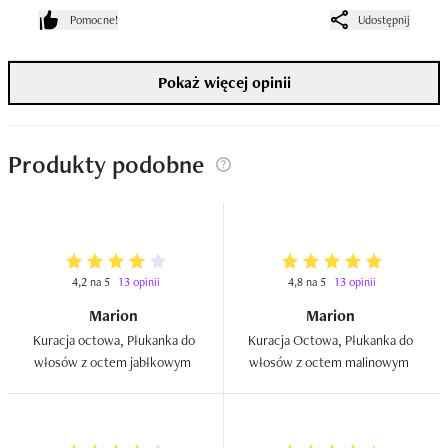
Pomocne!
Udostępnij
Stosuję ją trochę „po swojemu”, bo nakładam głównie na 
długość włosów i zostawiam nawet na około 10 minut. 
Pokaż więcej opinii
Nie wiem, czy tak powinno się robić, ale u mnie daje to 
świetne efekty – włosy są jeszcze bardziej wygładzone, 
miękkie i pięknie się błyszczą, bez efektu obciążenia.

Produkty podobne
To produkt idealny do domknięcia pielęgnacji – włosy po 
nim są łatwiejsze do rozczesania, mniej się elektryzują i 
wyglądają jak po wyjściu z salonu.
4,2 na 5
13 opinii
4,8 na 5
13 opinii
Marion
Marion
Kuracja octowa, Płukanka do 
Kuracja Octowa, Płukanka do 
włosów z octem jabłkowym  
włosów z octem malinowym  