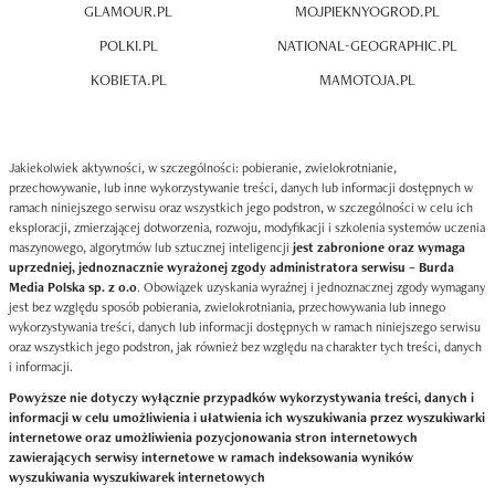
GLAMOUR.PL
MOJPIEKNYOGROD.PL
POLKI.PL
NATIONAL-GEOGRAPHIC.PL
KOBIETA.PL
MAMOTOJA.PL
Jakiekolwiek aktywności, w szczególności: pobieranie, zwielokrotnianie,
przechowywanie, lub inne wykorzystywanie treści, danych lub informacji dostępnych w
ramach niniejszego serwisu oraz wszystkich jego podstron, w szczególności w celu ich
eksploracji, zmierzającej dotworzenia, rozwoju, modyfikacji i szkolenia systemów uczenia
maszynowego, algorytmów lub sztucznej inteligencji
jest zabronione oraz wymaga
uprzedniej, jednoznacznie wyrażonej zgody administratora serwisu – Burda
Media Polska sp. z o.o
. Obowiązek uzyskania wyraźnej i jednoznacznej zgody wymagany
jest bez względu sposób pobierania, zwielokrotniania, przechowywania lub innego
wykorzystywania treści, danych lub informacji dostępnych w ramach niniejszego serwisu
oraz wszystkich jego podstron, jak również bez względu na charakter tych treści, danych
i informacji.
Powyższe nie dotyczy wyłącznie przypadków wykorzystywania treści, danych i
informacji w celu umożliwienia i ułatwienia ich wyszukiwania przez wyszukiwarki
internetowe oraz umożliwienia pozycjonowania stron internetowych
zawierających serwisy internetowe w ramach indeksowania wyników
wyszukiwania wyszukiwarek internetowych