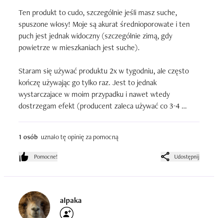
Ten produkt to cudo, szczególnie jeśli masz suche, 
spuszone włosy! Moje są akurat średnioporowate i ten 
puch jest jednak widoczny (szczególnie zimą, gdy 
powietrze w mieszkaniach jest suche).

Staram się używać produktu 2x w tygodniu, ale często 
kończę używając go tylko raz. Jest to jednak 
wystarczajace w moim przypadku i nawet wtedy 
dostrzegam efekt (producent zaleca używać co 3-4 
mycia!). Efekty widoczne są już przy pierwszym użyciu, 
ale polecam być systematycznym, bo z każdym kolejnym 
1 osób
uznało tę opinię za pomocną
razem są one tylko lepsze.

Pomocne!
Udostępnij
Płukankę używa się szybko, bo trzyma się ją zaledwie 10 
sekund. Do tego jest bardzo wydajna!

Ma śliczny zapach, który lekko utrzymuje się na włosach. 
alpaka
Czuć smoczy owoc o którym mówi producent. Zapach 