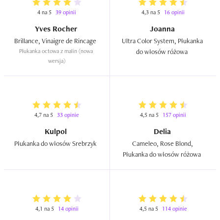
4 na 5
39 opinii
4,3 na 5
16 opinii
Yves Rocher
Joanna
Brillance, Vinaigre de Rincage  
Ultra Color System, Płukanka 
Płukanka octowa z malin (nowa 
do włosów różowa  
wersja)
4,7 na 5
33 opinie
4,5 na 5
157 opinii
Kulpol
Delia
Płukanka do włosów Srebrzyk  
Cameleo, Rose Blond, 
Płukanka do włosów różowa  
4,1 na 5
14 opinii
4,5 na 5
114 opinie