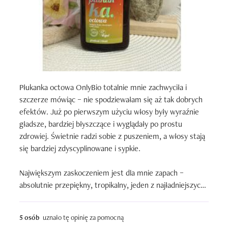
Płukanka octowa OnlyBio totalnie mnie zachwyciła i 
szczerze mówiąc – nie spodziewałam się aż tak dobrych 
efektów. Już po pierwszym użyciu włosy były wyraźnie 
gładsze, bardziej błyszczące i wyglądały po prostu 
zdrowiej. Świetnie radzi sobie z puszeniem, a włosy stają 
się bardziej zdyscyplinowane i sypkie.

Największym zaskoczeniem jest dla mnie zapach – 
absolutnie przepiękny, tropikalny, jeden z najładniejszych 
w kosmetykach do włosów, jakie kiedykolwiek miałam. Co 
ważne, w ogóle nie czuć żadnej octowej nuty, więc 
5 osób
uznało tę opinię za pomocną
używanie tej płukanki to czysta przyjemność.
