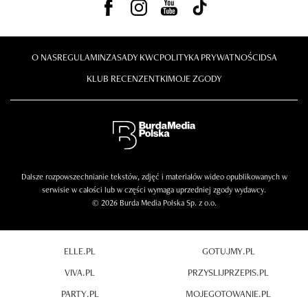
O NAS
REGULAMIN
ZASADY KWC
POLITYKA PRYWATNOŚCI
DSA
KLUB RECENZENTKI
MOJE ZGODY
Dalsze rozpowszechnianie tekstów, zdjęć i materiałów wideo opublikowanych w
serwisie w całości lub w części wymaga uprzedniej zgody wydawcy.
© 2026 Burda Media Polska Sp. z o.o.
ELLE.PL
GOTUJMY.PL
VIVA.PL
PRZYSLIJPRZEPIS.PL
PARTY.PL
MOJEGOTOWANIE.PL