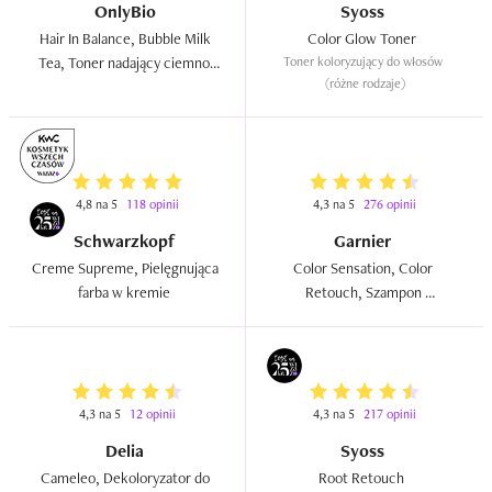
OnlyBio
Syoss
Hair In Balance, Bubble Milk 
Color Glow Toner  
Tea, Toner nadający ciemno-
Toner koloryzujący do włosów 
(różne rodzaje)
beżowy odcień mlecznej 
herbaty  
4,8 na 5
118 opinii
4,3 na 5
276 opinii
Schwarzkopf
Garnier
Creme Supreme, Pielęgnująca 
Color Sensation, Color 
farba w kremie  
Retouch, Szampon 
koloryzujący (różne rodzaje)  
4,3 na 5
12 opinii
4,3 na 5
217 opinii
Delia
Syoss
Cameleo, Dekoloryzator do 
Root Retouch  