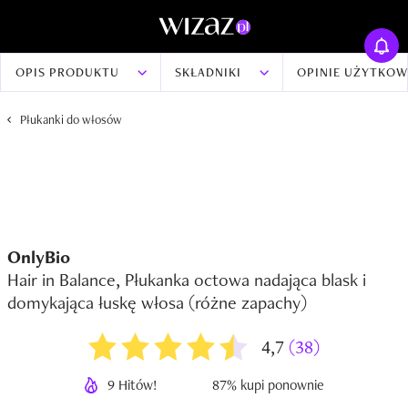
OPIS PRODUKTU
SKŁADNIKI
OPINIE UŻYTKO
Płukanki do włosów
OnlyBio
Hair in Balance, Płukanka octowa nadająca blask i
domykająca łuskę włosa (różne zapachy)
4,7
(38)
9 Hitów!
87% kupi ponownie