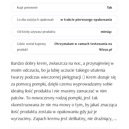
Kupi ponownie
Tak
Liczba zużytych opakowań
w trakcie pierwszego opakowania
Od kiedy używasz produktu
miesiąc
Gdzie został kupiony
Otrzymałam w ramach testowania na
produkt
Wizaz.pl
Bardzo dobry krem, zwłaszcza na noc, a przynajmniej w 
moim odczuciu, bo ja lubię uczucie takiego utulenia 
twarzy podczas wieczornej pielęgnacji :) Krem dozuje się 
za pomocą pompki, dzięki czemu wyprowadzamy sobie 
idealną ilość produktu i nie musimy zamaczać w nim 
palców. To nowoczesny rodzaj pompki, jest tak 
skonstruowana że nie ma mowy o tym, by jakaś znacząca 
ilość produktu została w opakowaniu gdy już je 
wyrzucimy. Zapach kremu jest delikatny, nie drażniący, 
wręcz bym powiedziała że czuć w nim bogactwo 