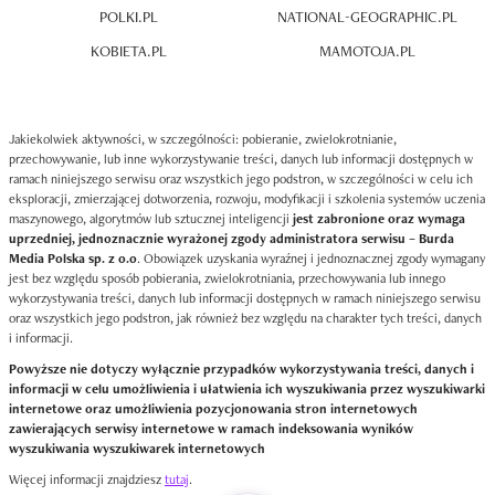
POLKI.PL
NATIONAL-GEOGRAPHIC.PL
KOBIETA.PL
MAMOTOJA.PL
Jakiekolwiek aktywności, w szczególności: pobieranie, zwielokrotnianie,
przechowywanie, lub inne wykorzystywanie treści, danych lub informacji dostępnych w
ramach niniejszego serwisu oraz wszystkich jego podstron, w szczególności w celu ich
eksploracji, zmierzającej dotworzenia, rozwoju, modyfikacji i szkolenia systemów uczenia
maszynowego, algorytmów lub sztucznej inteligencji
jest zabronione oraz wymaga
uprzedniej, jednoznacznie wyrażonej zgody administratora serwisu – Burda
Media Polska sp. z o.o
. Obowiązek uzyskania wyraźnej i jednoznacznej zgody wymagany
jest bez względu sposób pobierania, zwielokrotniania, przechowywania lub innego
wykorzystywania treści, danych lub informacji dostępnych w ramach niniejszego serwisu
oraz wszystkich jego podstron, jak również bez względu na charakter tych treści, danych
i informacji.
Powyższe nie dotyczy wyłącznie przypadków wykorzystywania treści, danych i
informacji w celu umożliwienia i ułatwienia ich wyszukiwania przez wyszukiwarki
internetowe oraz umożliwienia pozycjonowania stron internetowych
zawierających serwisy internetowe w ramach indeksowania wyników
wyszukiwania wyszukiwarek internetowych
Więcej informacji znajdziesz
tutaj
.