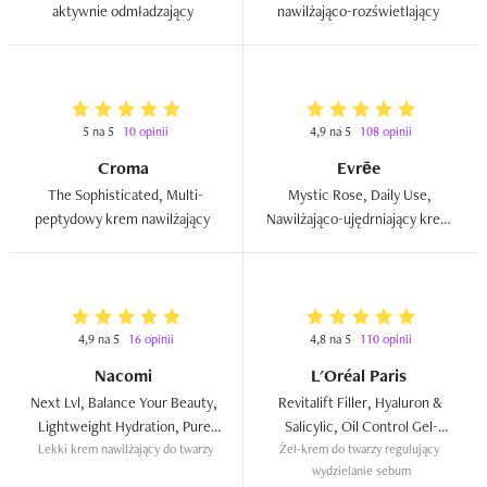
aktywnie odmładzający  
nawilżająco-rozświetlający  
5 na 5
10 opinii
4,9 na 5
108 opinii
Croma
Evrēe
The Sophisticated, Multi-
Mystic Rose, Daily Use, 
peptydowy krem nawilżający  
Nawilżająco-ujędrniający krem 
do twarzy  
4,9 na 5
16 opinii
4,8 na 5
110 opinii
Nacomi
L'Oréal Paris
Next Lvl, Balance Your Beauty, 
Revitalift Filler, Hyaluron & 
Lightweight Hydration, Pure 
Salicylic, Oil Control Gel-
Lekki krem nawilżający do twarzy
Balance Oil-Free Cream  
Żel-krem do twarzy regulujący 
Cream  
wydzielanie sebum