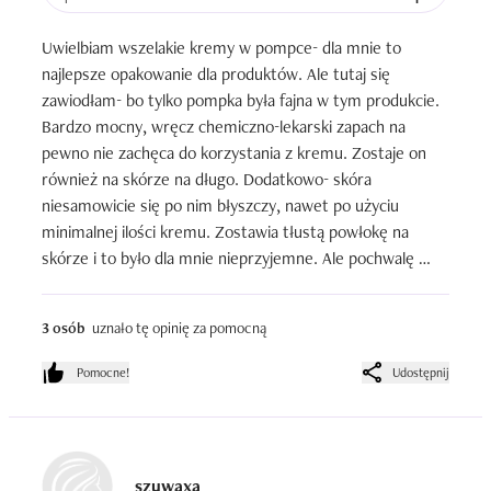
Uwielbiam wszelakie kremy w pompce- dla mnie to 
najlepsze opakowanie dla produktów. Ale tutaj się 
zawiodłam- bo tylko pompka była fajna w tym produkcie. 
Bardzo mocny, wręcz chemiczno-lekarski zapach na 
pewno nie zachęca do korzystania z kremu. Zostaje on 
również na skórze na długo. Dodatkowo- skóra 
niesamowicie się po nim błyszczy, nawet po użyciu 
minimalnej ilości kremu. Zostawia tłustą powłokę na 
skórze i to było dla mnie nieprzyjemne. Ale pochwalę 
działanie nawilżające- tutaj się sprawdza. Zadziałał 
naprawdę kojąco na mojej spalonej retinolem cerze. 
3 osób
uznało tę opinię za pomocną
Sprawdziłby się w nawilżaniu po użyciu kwasów czy 
jakichś peelingów chemicznych, ale nie w codziennym 
Pomocne!
Udostępnij
użyciu.
szuwaxa