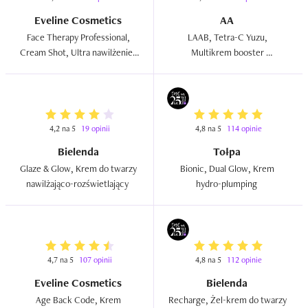
Eveline Cosmetics
AA
Face Therapy Professional, 
LAAB, Tetra-C Yuzu, 
Cream Shot, Ultra nawilżenie,  
Multikrem booster 
Krem do twarzy  
rozświetlająco-regenerujący  
4,2 na 5
19 opinii
4,8 na 5
114 opinie
Bielenda
Tołpa
Glaze & Glow, Krem do twarzy 
Bionic, Dual Glow, Krem 
nawilżająco-rozświetlający  
hydro-plumping  
4,7 na 5
107 opinii
4,8 na 5
112 opinie
Eveline Cosmetics
Bielenda
Age Back Code, Krem 
Recharge, Żel-krem do twarzy 