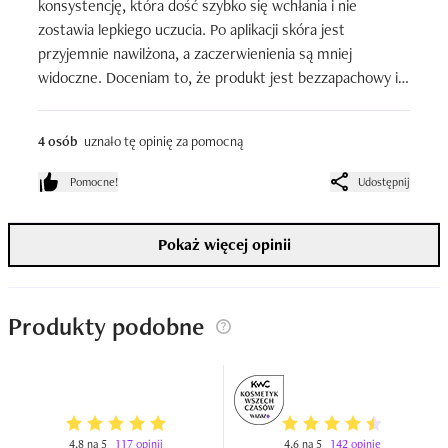
konsystencję, która dość szybko się wchłania i nie 
zostawia lepkiego uczucia. Po aplikacji skóra jest 
przyjemnie nawilżona, a zaczerwienienia są mniej 
widoczne. Doceniam to, że produkt jest bezzapachowy i 
to, że posiada mój ulubiony rodzaj opakowań, czyli tubkę, 
która ułatwia aplikację i pozwala na zużycie kremu do 
4 osób
uznało tę opinię za pomocną
końca. To moje pierwsze spotkanie z tą marką ale po tak 
pozytywnym pierwszym wrażeniu z pewnością sięgnę po 
Pomocne!
Udostępnij
kolejne produkty.
Pokaż więcej opinii
Produkty podobne
4,8 na 5
117 opinii
4,6 na 5
142 opinie