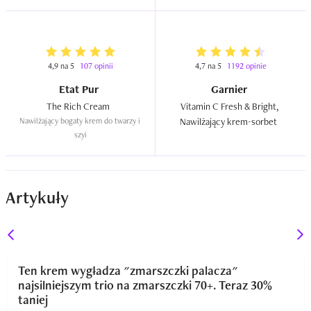
4,9 na 5
107 opinii
4,7 na 5
1192 opinie
Etat Pur
Garnier
The Rich Cream  
Vitamin C Fresh & Bright, 
Nawilżający bogaty krem do twarzy i 
Nawilżający krem-sorbet  
szyi
Artykuły
Ten krem wygładza "zmarszczki palacza"
najsilniejszym trio na zmarszczki 70+. Teraz 30%
taniej