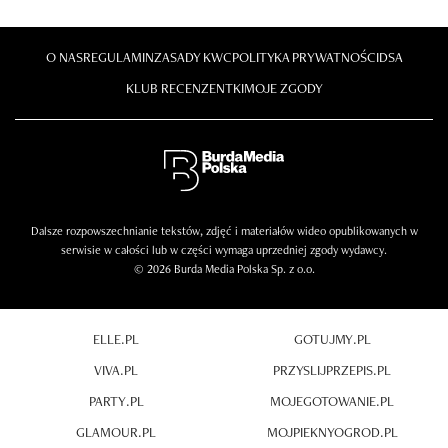
O NAS
REGULAMIN
ZASADY KWC
POLITYKA PRYWATNOŚCI
DSA
KLUB RECENZENTKI
MOJE ZGODY
Dalsze rozpowszechnianie tekstów, zdjęć i materiałów wideo opublikowanych w
serwisie w całości lub w części wymaga uprzedniej zgody wydawcy.
© 2026 Burda Media Polska Sp. z o.o.
ELLE.PL
GOTUJMY.PL
VIVA.PL
PRZYSLIJPRZEPIS.PL
PARTY.PL
MOJEGOTOWANIE.PL
GLAMOUR.PL
MOJPIEKNYOGROD.PL