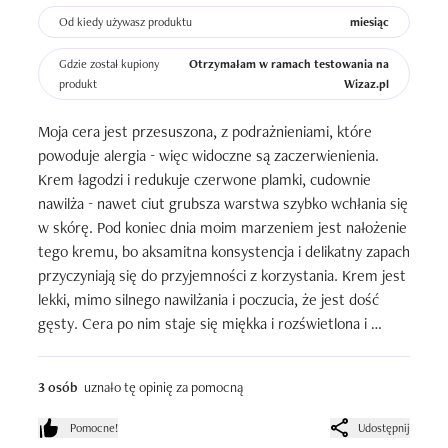
Od kiedy używasz produktu
miesiąc
Gdzie został kupiony
Otrzymałam w ramach testowania na
produkt
Wizaz.pl
Moja cera jest przesuszona, z podrażnieniami, które 
powoduje alergia - więc widoczne są zaczerwienienia. 
Krem łagodzi i redukuje czerwone plamki, cudownie 
nawilża - nawet ciut grubsza warstwa szybko wchłania się 
w skórę. Pod koniec dnia moim marzeniem jest nałożenie 
tego kremu, bo aksamitna konsystencja i delikatny zapach 
przyczyniają się do przyjemności z korzystania. Krem jest 
lekki, mimo silnego nawilżania i poczucia, że jest dość 
gęsty. Cera po nim staje się miękka i rozświetlona i 
ukojona -  czuć efekt otulenia, co jest super! U mnie 
sprawdził się samodzielnie i pod makijaż, nie powodował 
3 osób
uznało tę opinię za pomocną
przetłuszczania się strefy T. Zapakowany jest 
estetycznie, w pudełeczko z pompką, więc również 
Pomocne!
Udostępnij
bardzo higienicznie.