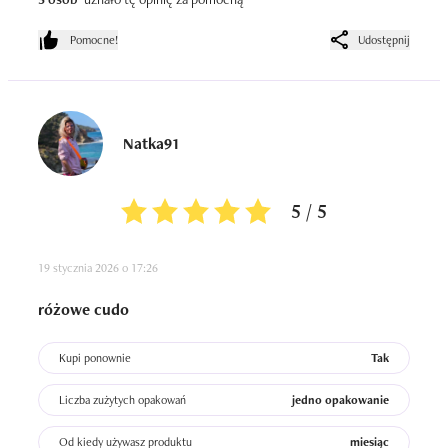
skóry.

Jeśli miałabym je określić jednym zdaniem:

Pomocne!
Udostępnij
to serum, które poprawia „jakość” skóry, a nie tylko jej 
wygląd na chwilę.
Natka91
5 / 5
19 stycznia 2026 o 17:26
różowe cudo
Kupi ponownie
Tak
Liczba zużytych opakowań
jedno opakowanie
Od kiedy używasz produktu
miesiąc