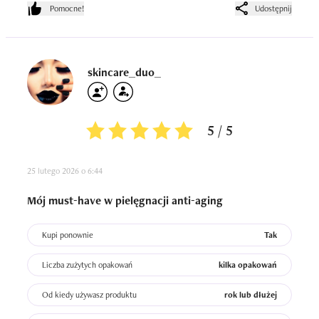
tygodniach skóra stała się bardziej elastyczna i gładsza w 
Pomocne!
Udostępnij
dotyku. Mam wrażenie, że koloryt lekko się wyrównał, a 
drobne niedoskonałości szybciej się goiły. Produkt 
świetnie sprawdził się zarówno rano, jak i wieczorem, 
szczególnie gdy moja skóra była bardziej przesuszona. 
skincare_duo_
Doceniam też to, że serum jest wydajne i wystarczy 
niewielka ilość na całą twarz.
5 / 5
25 lutego 2026 o 6:44
Mój must-have w pielęgnacji anti-aging
Kupi ponownie
Tak
Liczba zużytych opakowań
kilka opakowań
Od kiedy używasz produktu
rok lub dłużej