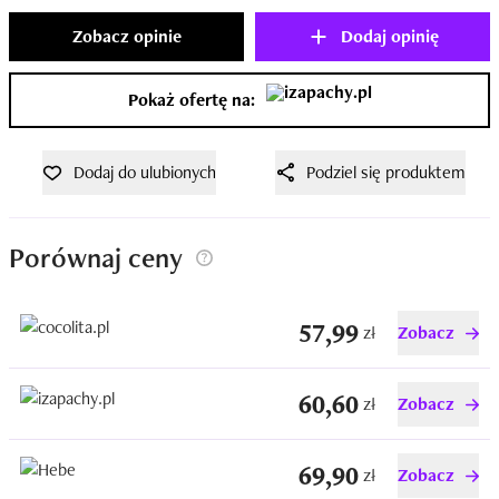
Zobacz opinie
Dodaj opinię
Pokaż ofertę na:
Dodaj do ulubionych
Podziel się produktem
Porównaj ceny
57,99
zł
Zobacz
60,60
zł
Zobacz
69,90
zł
Zobacz