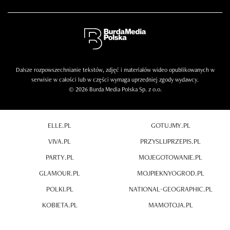
Dalsze rozpowszechnianie tekstów, zdjęć i materiałów wideo opublikowanych w
serwisie w całości lub w części wymaga uprzedniej zgody wydawcy.
© 2026 Burda Media Polska Sp. z o.o.
ELLE.PL
GOTUJMY.PL
VIVA.PL
PRZYSLIJPRZEPIS.PL
PARTY.PL
MOJEGOTOWANIE.PL
GLAMOUR.PL
MOJPIEKNYOGROD.PL
POLKI.PL
NATIONAL-GEOGRAPHIC.PL
KOBIETA.PL
MAMOTOJA.PL