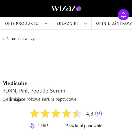
OPIS PRODUKTU
SKŁADNIKI
OPINIE UŻYTKO
Serum do twarzy
Medicube
PDRN, Pink Peptide Serum
Ujedrniające różowe serum peptydowe
4,3
(9)
1 Hit!
56% kupi ponownie