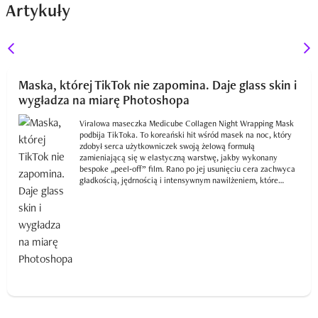
Artykuły
Maska, której TikTok nie zapomina. Daje glass skin i
wygładza na miarę Photoshopa
Viralowa maseczka Medicube Collagen Night Wrapping Mask
podbija TikToka. To koreański hit wśród masek na noc, który
zdobył serca użytkowniczek swoją żelową formułą
zamieniającą się w elastyczną warstwę, jakby wykonany
bespoke „peel‑off” film. Rano po jej usunięciu cera zachwyca
gładkością, jędrnością i intensywnym nawilżeniem, które
utrzymuje się przez cały dzień