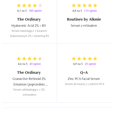
4,1 na 5
183 opinie
4,8 na 5
113 opinie
The Ordinary
Routines by Alkmie
Hyaluronic Acid 2% + B5  
Serum z retinalem  
Serum nawilżające z kwasem 
hialuronowym 2% i witaminą B5
4,6 na 5
43 opinie
4,9 na 5
23 opinie
The Ordinary
Q+A
Granactive Retinoid 2% 
Zinc PCA Facial Serum  
Emulsion (poprzednio 
Serum do twarzy z cynkiem PCA
Serum odmładzające z 2% 
Advanced Retinoid 2%)  
retinoidem