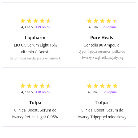
4,3 na 5
119 opinii
4,5 na 5
28 opinii
Liqpharm
Pure Heals
LIQ CC Serum Light 15% 
Centella 90 Ampoule  
Vitamin C Boost  
Ujędrniająca serum-ampułka do 
twarzy z wąkrotką azjatycką
Serum rozświetlające z witaminą C
4,7 na 5
110 opinii
4,8 na 5
120 opinii
Tołpa
Tołpa
Clinical Boost, Serum do 
Clinical Boost, Serum do 
twarzy Retinal Light 0,05%  
twarzy Tripeptyd miedziowy 
300 ppm  