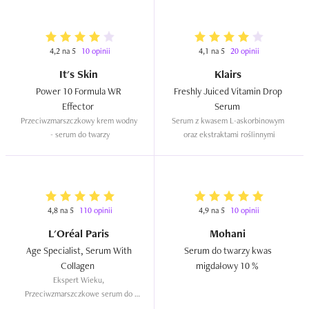
4,2 na 5
10 opinii
4,1 na 5
20 opinii
It's Skin
Klairs
Power 10 Formula WR 
Freshly Juiced Vitamin Drop 
Effector  
Serum  
Przeciwzmarszczkowy krem wodny 
Serum z kwasem L-askorbinowym 
- serum do twarzy
oraz ekstraktami roślinnymi
4,8 na 5
110 opinii
4,9 na 5
10 opinii
L'Oréal Paris
Mohani
Age Specialist, Serum With 
Serum do twarzy kwas 
Collagen  
migdałowy 10 %  
Ekspert Wieku, 
Przeciwzmarszczkowe serum do 
twarzy z kolagenem