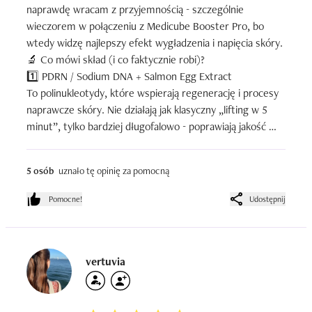
naprawdę wracam z przyjemnością - szczególnie 
wieczorem w połączeniu z Medicube Booster Pro, bo 
wtedy widzę najlepszy efekt wygładzenia i napięcia skóry.

🔬 Co mówi skład (i co faktycznie robi)?

1️⃣ PDRN / Sodium DNA + Salmon Egg Extract

To polinukleotydy, które wspierają regenerację i procesy 
naprawcze skóry. Nie działają jak klasyczny „lifting w 5 
minut”, tylko bardziej długofalowo - poprawiają jakość 
skóry, jej sprężystość i ogólną kondycję.

2️⃣ Kompleks 5 peptydów (m.in. Palmitoyl Pentapeptide-
5 osób
uznało tę opinię za pomocną
4, Copper Tripeptide-1, Acetyl Hexapeptide-8)

To bardzo mocny punkt tego serum. Peptydy:

Pomocne!
Udostępnij
wspierają produkcję kolagenu,

poprawiają jędrność, delikatnie wygładzają drobne 
zmarszczki,działają regenerująco.

Szczególnie Copper Tripeptide-1 to składnik ceniony w 
vertuvia
pielęgnacji anti-aging.

3️⃣ Niacynamid

Reguluje koloryt, wspiera barierę i delikatnie kontroluje 