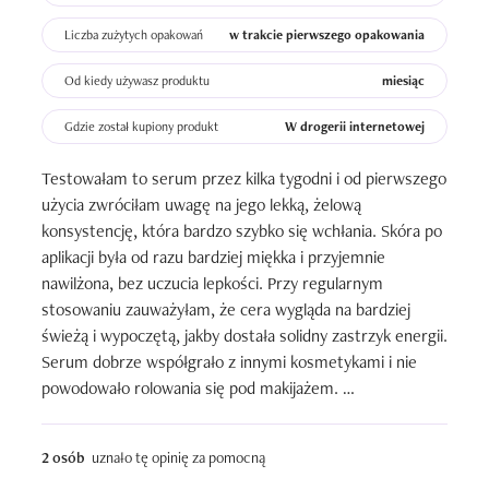
Liczba zużytych opakowań
w trakcie pierwszego opakowania
Od kiedy używasz produktu
miesiąc
Gdzie został kupiony produkt
W drogerii internetowej
Testowałam to serum przez kilka tygodni i od pierwszego 
użycia zwróciłam uwagę na jego lekką, żelową 
konsystencję, która bardzo szybko się wchłania. Skóra po 
aplikacji była od razu bardziej miękka i przyjemnie 
nawilżona, bez uczucia lepkości. Przy regularnym 
stosowaniu zauważyłam, że cera wygląda na bardziej 
świeżą i wypoczętą, jakby dostała solidny zastrzyk energii. 
Serum dobrze współgrało z innymi kosmetykami i nie 
powodowało rolowania się pod makijażem. 

Dużym plusem jest to, że nie zapycha porów i nie 
2 osób
uznało tę opinię za pomocną
wywołało u mnie żadnych podrażnień. Po około dwóch 