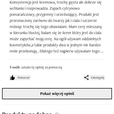
Konsystencja jest kremowa, trochę gęsta ale dobrze się 
wchłania i rozprowadza. Zapach cytrynowo 
pomarańczowy, przyjemny i orzeźwiający. Produkt jest 
przeznaczony zarówno do twarzy jak i ciała i szczerze 
mówiąc trochę się tego obawiałam. Mam cerę mieszaną 
w kierunku tłustej, bałam się że krem który jest do ciała 
może zapychać moją cerę. Na ogół używam oddzielnych 
kosmetyków,a takie produkty dwa w jednym nie bardzo 
mnie przekonują , Dlatego też najpierw używałam tego 
kremu tylko do ciała, ale nie byłabym sobą gdybym nie 
sprawdziła go pod każdym względem więc w końcu z 
5 osób
uznało tę opinię za pomocną
lekkim niepokojem wylądował też na twarzy . Okazało się, 
że moje obawy były niepotrzebne, bo w sumie używam 
Pomocne!
Udostępnij
go codziennie właśnie na twarz i jestem zadowolona . Nie 
zapycha, wygładza, nawilża.No i ta magia z kolorytem jest 
Pokaż więcej opinii
na prawdę zaskakująca. W słoiczku krem wygląda na 
całkiem zwyczajny,a gdy go weźmiemy w dłonie i 
rozprowadzimy zmienia swój kolor na bardziej 
pomarańczowy . Na szczęście nie wyglądam jak 