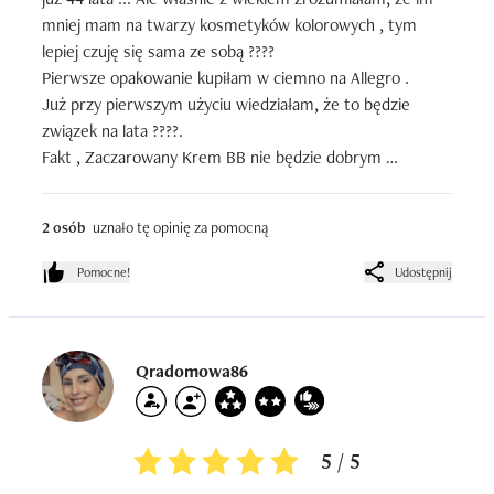
mniej mam na twarzy kosmetyków kolorowych , tym 
lepiej czuję się sama ze sobą ????

Pierwsze opakowanie kupiłam w ciemno na Allegro .

Już przy pierwszym użyciu wiedziałam, że to będzie 
związek na lata ????.

Fakt , Zaczarowany Krem BB nie będzie dobrym 
wyborem przy jasnej karnacji ,ponieważ faktycznie kolor 
jaki przybiera jest bardziej opalony.

2 osób
uznało tę opinię za pomocną
Ale u mnie akurat wpasował się kolorystycznie wręcz 
Idealnie .

Pomocne!
Udostępnij
Ma lekką formułę białego kremu i pod wpływem ciepła 
dłoni dopiero na skórze kapsułki z pigmentem pękają i 
pojawią się kolor .

Krem redukuje zaczerwienienia , prawie nie ma krycia, 
Qradomowa86
lecz w przepiękny sposób rozpromienia twarz . Już od 
dłuższego czasu odstawiłam nawet klasyczne kremy BB , 
na rzecz tego od Zielone Laboratorium.  Nie potrzebuje 
5 / 5
do niego ani pędzla ani gąbeczki.  Wystarczą dłonie i w 