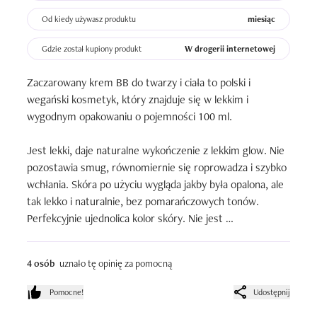
▪️Użytkowanie :

Od kiedy używasz produktu
miesiąc
Krem łatwo się aplikuje bardzo szybko się wchłania, nie 
Gdzie został kupiony produkt
W drogerii internetowej
pozostawiając tłustej warstwy.

Zaczarowany krem BB do twarzy i ciała to polski i 
▪️Efekty:

wegański kosmetyk, który znajduje się w lekkim i 
➖️Krem niemal natychmiast wyrównuje koloryt nawilża 
wygodnym opakowaniu o pojemności 100 ml.

oraz odżywia moją skórę, a moja skóra jest promienna jak 
nigdy przedtem.

Jest lekki, daje naturalne wykończenie z lekkim glow. Nie 
➖️Krem sprawił, że moja skóra wygląda na zdrową i w 
pozostawia smug, równomiernie się roprowadza i szybko 
końcu czuje się piękna.

wchłania. Skóra po użyciu wygląda jakby była opalona, ale 
▪️Krem posiada doskonały naturalny skład, w którym 
tak lekko i naturalnie, bez pomarańczowych tonów. 
znajdziemy:

Perfekcyjnie ujednolica kolor skóry. Nie jest 
➖️Masło shea

komedogenny, nie uczula. Nie zapewnia krycia jak typowe 
➖️Olej Jojoba

kremy BB więc sprawdzi się na skórze bez 
➖️Olejek lemongrasowy

4 osób
uznało tę opinię za pomocną
niedoskonałości i przebarwień. 

➖️Olejek pomarańczowy

➖️Sferyczne mikrocząsteczki pigmentu, które wyrównują 
Pomocne!
Udostępnij
Pachnie pomarańczami i zawiera cząsteczki pigmentu 
koloryt naszej skóry i sprawiają, że staje się ona 