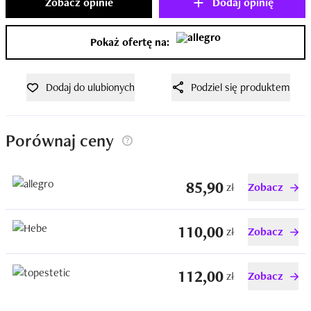
Zobacz opinie
Dodaj opinię
Pokaż ofertę na:
Dodaj do ulubionych
Podziel się produktem
Porównaj ceny
85,90
zł
Zobacz
110,00
zł
Zobacz
112,00
zł
Zobacz