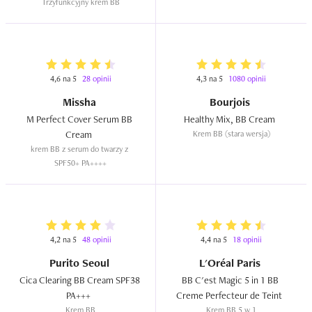
Trzyfunkcyjny krem BB
4,6 na 5
28 opinii
4,3 na 5
1080 opinii
Missha
Bourjois
M Perfect Cover Serum BB 
Healthy Mix, BB Cream  
Cream  
Krem BB (stara wersja)
krem BB z serum do twarzy z 
SPF50+ PA++++
4,2 na 5
48 opinii
4,4 na 5
18 opinii
Purito Seoul
L'Oréal Paris
Cica Clearing BB Cream SPF38 
BB C'est Magic 5 in 1 BB 
PA+++  
Creme Perfecteur de Teint  
Krem BB
Krem BB 5 w 1