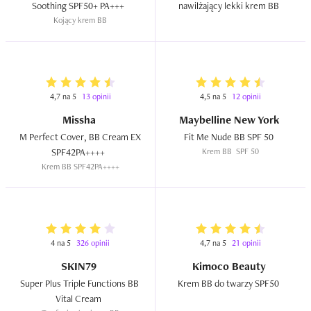
Soothing SPF50+ PA+++  
nawilżający lekki krem BB  
Kojący krem BB
4,7 na 5
13 opinii
4,5 na 5
12 opinii
Missha
Maybelline New York
M Perfect Cover, BB Cream EX 
Fit Me Nude BB SPF 50  
SPF42PA++++  
Krem BB  SPF 50
Krem BB SPF42PA++++
4 na 5
326 opinii
4,7 na 5
21 opinii
SKIN79
Kimoco Beauty
Super Plus Triple Functions BB 
Krem BB do twarzy SPF50  
Vital Cream  