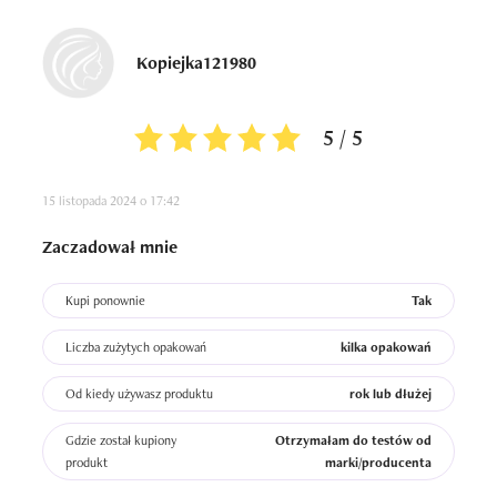
Kopiejka121980
5 / 5
15 listopada 2024 o 17:42
Zaczadował mnie
Kupi ponownie
Tak
Liczba zużytych opakowań
kilka opakowań
Od kiedy używasz produktu
rok lub dłużej
Gdzie został kupiony
Otrzymałam do testów od
produkt
marki/producenta