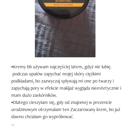
▪️Kremy bb używam najczęściej latem, gdyż nie lubię.

 podczas upałów zapychać mojej skóry ciężkimi 
podkładami, bo zazwyczaj spływają mi one po twarzy i 
zapychają pory w efekcie makijaż wygląda nieestetycznie i 
mam dużo zaskórników.

▪️Dlatego cieszyłam się, gdy od znajomej w prezencie 
urodzinowym otrzymałam ten Zaczarowany krem, bo już 
dawno chciałam go wypróbować.

▪️Opakowanie :
