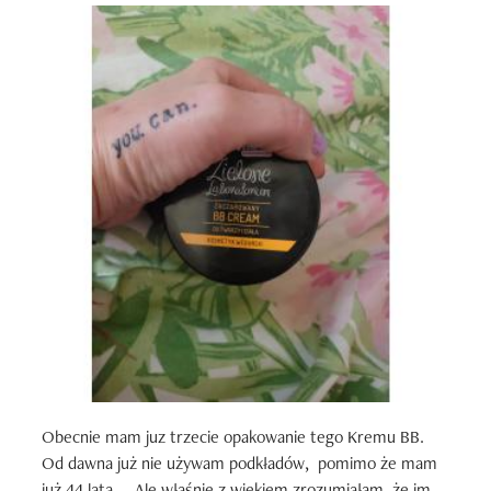
Obecnie mam juz trzecie opakowanie tego Kremu BB.

Od dawna już nie używam podkładów,  pomimo że mam 
już 44 lata ... Ale właśnie z wiekiem zrozumiałam, że im 