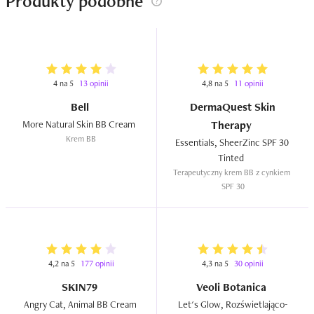
Produkty podobne
marchewka, krem dodaje bardzo ładnego i zdrowego 
kolorytu. Jakbym była opalona,a jestem dość blada więc 
dla mnie super.

Jak nie mam czasu czy ochoty na makijaż to używam 
tylko tego kremu i cera naprawdę lepiej wygląda, podkład 
4 na 5
13 opinii
4,8 na 5
11 opinii
nie jest potrzebny. Efekt jest trwały i zaczarowany.

Bell
DermaQuest Skin
Krem dobrze też współgra z innymi produktami do 
More Natural Skin BB Cream  
Therapy
pielęgnacji i podkładami czy pudrami. Skład świetny, 
Krem BB
Essentials, SheerZinc SPF 30 
naturalny. Produkt wegański a przy okazji kupując 
Tinted  
pomagamy zwierzętom. Polecam.
Terapeutyczny krem BB z cynkiem 
SPF 30
4,2 na 5
177 opinii
4,3 na 5
30 opinii
SKIN79
Veoli Botanica
Angry Cat, Animal BB Cream 
Let's Glow, Rozświetlająco-