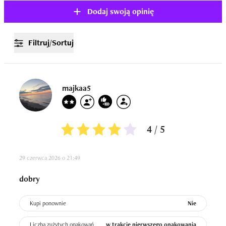
Dodaj swoją opinię
Filtruj/Sortuj
majkaa5
4 / 5
29 czerwca 2026 o 21:49
dobry
Kupi ponownie
Nie
Liczba zużytych opakowań
w trakcie pierwszego opakowania