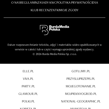
O NAS
REGULAMIN
ZASADY KWC
POLITYKA PRYWATNOŚCI
DSA
KLUB RECENZENTKI
MOJE ZGODY
Dalsze rozpowszechnianie tekstów, zdjęć i materiałów wideo opublikowanych w
serwisie w całości lub w części wymaga uprzedniej zgody wydawcy.
© 2026 Burda Media Polska Sp. z o.o.
ELLE.PL
GOTUJMY.PL
VIVA.PL
PRZYSLIJPRZEPIS.PL
PARTY.PL
MOJEGOTOWANIE.PL
GLAMOUR.PL
MOJPIEKNYOGROD.PL
POLKI.PL
NATIONAL-GEOGRAPHIC.PL
KOBIETA.PL
MAMOTOJA.PL