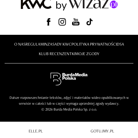
O NAS
REGULAMIN
ZASADY KWC
POLITYKA PRYWATNOŚCI
DSA
KLUB RECENZENTKI
MOJE ZGODY
Dalsze rozpowszechnianie tekstów, zdjęć i materiałów wideo opublikowanych w
serwisie w całości lub w części wymaga uprzedniej zgody wydawcy.
© 2026 Burda Media Polska Sp. z o.o.
ELLE.PL
GOTUJMY.PL