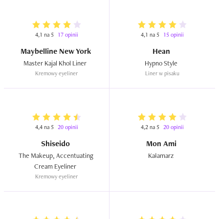
4,1 na 5
17 opinii
4,1 na 5
15 opinii
Maybelline New York
Hean
Master Kajal Khol Liner  
Hypno Style  
Kremowy eyeliner
Liner w pisaku
4,4 na 5
20 opinii
4,2 na 5
20 opinii
Shiseido
Mon Ami
The Makeup, Accentuating 
Kałamarz  
Cream Eyeliner  
Kremowy eyeliner