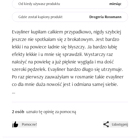
Od kiedy używasz produktu
miesiąc
Gdzie został kupiony produkt
Drogeria Rossmann
Evayliner kupiłam całkiem przypadkowo, nigdy szybciej 
jeszcze nie spotkałam się z brokatowym. Jest bardzo 
lekki i na powiece ładnie się błyszczy. Ja bardzo lubię 
efekty lekkie i u mnie się sprawdził. Wystarczy raz 
nałożyć na powiekę a już pięknie wygląda i ma dość 
szeroki pędzelek. Evayliner bardzo długo się utrzymuje. 
Po raz pierwszy zauważyłam w rosmanie takie evayliner 
co dla mnie duża nowość jest i odmiana samej siebie.

Zalety:

-cena

2 osób
uznało tę opinię za pomocną
-jakość 

-piękny kolor złoty 

Pomocne!
Udostępnij
-bardzo mała dostępność