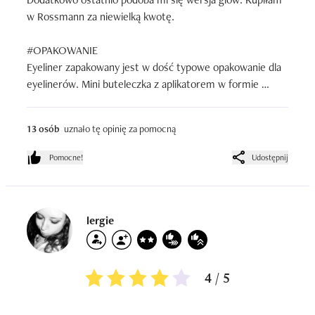
w Rossmann za niewielką kwotę.

#OPAKOWANIE

Eyeliner zapakowany jest w dość typowe opakowanie dla 
eyelinerów. Mini buteleczka z aplikatorem w formie 
cienkiego pędzelka, który umożliwia precyzyjne 
nakładanie. Opakowanie ma prostą szatę graficzna, 
13 osób
uznało tę opinię za pomocną
zajmuje niewiele miejsca w kosmetyczce.

Pomocne!
Udostępnij
#KONSYSTENCJA

Jest odpowiednia do nakładania bo nie jest ani za rzadka 
(nie spływa) ani za gęsta. Dobrze się rozprowadza na 
powiece. Szybko zastyga więc nie ma problemu z 
lergie
odbijaniem się na górnej powiece.

#ZAPACH

4 / 5
Jest delikatny, prawie go nie czuję więc nie drażni mnie.
