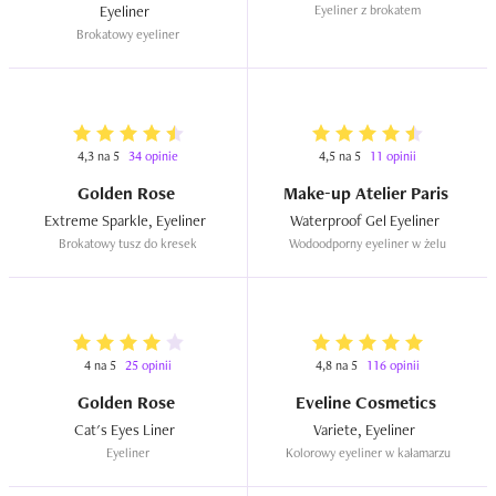
Eyeliner  
Eyeliner z brokatem
trochę wędrują po powiece.

Brokatowy eyeliner
Fajny "gadżet" w sam raz na lato lub jakieś wyjście, 
zwłaszcza, że to raczej limitka. Jest nieco inny od Bella, 
więc nie gniewam się. Warto, ale drugi raz bym nie kupiła. 
Czegoś mu brakuje.
4,3 na 5
34 opinie
4,5 na 5
11 opinii
Golden Rose
Make-up Atelier Paris
Extreme Sparkle, Eyeliner  
Waterproof Gel Eyeliner  
Brokatowy tusz do kresek
Wodoodporny eyeliner w żelu
4 na 5
25 opinii
4,8 na 5
116 opinii
Golden Rose
Eveline Cosmetics
Cat's Eyes Liner  
Variete, Eyeliner  
Eyeliner
Kolorowy eyeliner w kałamarzu