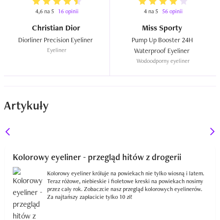
4,6 na 5
16 opinii
4 na 5
56 opinii
Christian Dior
Miss Sporty
Diorliner Precision Eyeliner  
Pump Up Booster 24H 
Eyeliner
Waterproof Eyeliner  
Wodoodporny eyeliner
Artykuły
Kolorowy eyeliner - przegląd hitów z drogerii
Kolorowy eyeliner króluje na powiekach nie tylko wiosną i latem.
Teraz różowe, niebieskie i fioletowe kreski na powiekach nosimy
przez cały rok. Zobaczcie nasz przegląd kolorowych eyelinerów.
Za najtańszy zapłacicie tylko 10 zł!