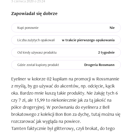
3 czerwca 2020 o 23:24
#DZIAŁANIE

Eyeliner dobrze się nakłada dzięki swojej konsystencji, 
Zapowiadał się dobrze
która zawiera błyszczące drobinki. Jest ona nimi całkiem 
mocno nasycona więc kreska bardzo ładnie wygląda, nie 
Kupi ponownie
Nie
jest jakby pusta. Makijaż zyskuje świetny blask, powieka 
ładnie mieni się w słońcu co bardzo mi się podoba, idealny 
Liczba zużytych opakowań
w trakcie pierwszego opakowania
look na lato. Pędzelek jest wygodny i umożliwia dokładny, 
precyzyjny makijaż. Kosmetyk ma niezłą trwałość, ale nie 
Od kiedy używasz produktu
2 tygodnie
jest ona jakaś bardzo długa, tak 4h. Najlepiej nakładać na 
Gdzie został kupiony produkt
Drogeria Rossmann
same powieki lub jasny cień wtedy dobrze się 
prezentuje,ladnie mieni. Bardzo ciekawy dodatek do 
Eyeliner w kolorze 02 kupiłam na promocji w Rossmannie 
makijażu. 

z myślą, by go używać do akcentów, np. odcięcie, kącik 
oka. Bardzo mnie kuszą takie produkty. Nie żałuję tych 6 
#NIEPORZĄDNE 

czy 7 zł, ale 15,99 to niekoniecznie jak za tą jakość na 
Eyeliner nie odbija się nie powiece, nie osypuje z niego 
półce drogeryjnej. W porównaniu do eyelinera z Bell 
brokat, nie ściera, nie uczula, nie powoduje jakiś reakcji 
brokatowego z kolekcji Bon Bon za dychę, tutaj można się 
alergicznych, pieczenia oczu, podrażnienia, łatwo zmyć go 
rozczarować jak wygląda na powiece.

podczas demakijażu. Nic złego się nie działo u mnie w 
Tamten faktycznie był glitterowy, czyli brokat, do tego 
okolicach oczu. 
