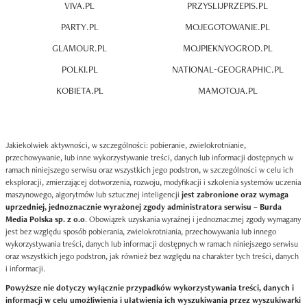
VIVA.PL
PRZYSLIJPRZEPIS.PL
PARTY.PL
MOJEGOTOWANIE.PL
GLAMOUR.PL
MOJPIEKNYOGROD.PL
POLKI.PL
NATIONAL-GEOGRAPHIC.PL
KOBIETA.PL
MAMOTOJA.PL
Jakiekolwiek aktywności, w szczególności: pobieranie, zwielokrotnianie,
przechowywanie, lub inne wykorzystywanie treści, danych lub informacji dostępnych w
ramach niniejszego serwisu oraz wszystkich jego podstron, w szczególności w celu ich
eksploracji, zmierzającej dotworzenia, rozwoju, modyfikacji i szkolenia systemów uczenia
maszynowego, algorytmów lub sztucznej inteligencji
jest zabronione oraz wymaga
uprzedniej, jednoznacznie wyrażonej zgody administratora serwisu – Burda
Media Polska sp. z o.o
. Obowiązek uzyskania wyraźnej i jednoznacznej zgody wymagany
jest bez względu sposób pobierania, zwielokrotniania, przechowywania lub innego
wykorzystywania treści, danych lub informacji dostępnych w ramach niniejszego serwisu
oraz wszystkich jego podstron, jak również bez względu na charakter tych treści, danych
i informacji.
Powyższe nie dotyczy wyłącznie przypadków wykorzystywania treści, danych i
informacji w celu umożliwienia i ułatwienia ich wyszukiwania przez wyszukiwarki