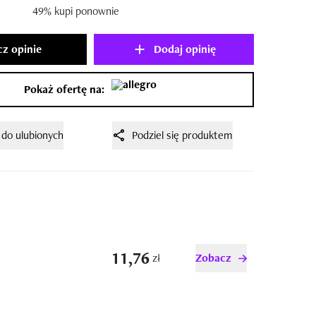
49% kupi ponownie
z opinie
Dodaj opinię
Pokaż ofertę na:
 do ulubionych
Podziel się produktem
11,76
zł
Zobacz