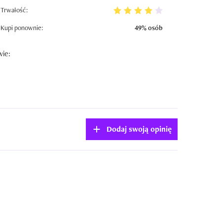
Trwałość:
Kupi ponownie:
49% osób
wie:
Dodaj swoją opinię