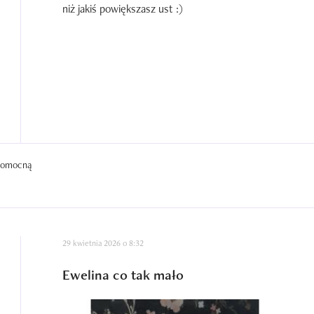
niż jakiś powiększasz ust :)
 pomocną
29 kwietnia 2026 o 8:32
Ewelina co tak mało