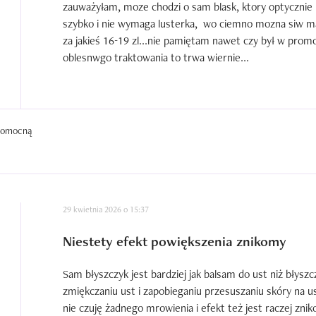
zauważyłam, moze chodzi o sam blask, ktory optycznie ro
szybko i nie wymaga lusterka,  wo ciemno mozna siw m
za jakieś 16-19 zl...nie pamiętam nawet czy był w promo
oblesnwgo traktowania to trwa wiernie...
 pomocną
29 kwietnia 2026 o 15:37
Niestety efekt powiększenia znikomy
Sam błyszczyk jest bardziej jak balsam do ust niż błyszc
zmiękczaniu ust i zapobieganiu przesuszaniu skóry na u
nie czuję żadnego mrowienia i efekt też jest raczej znik