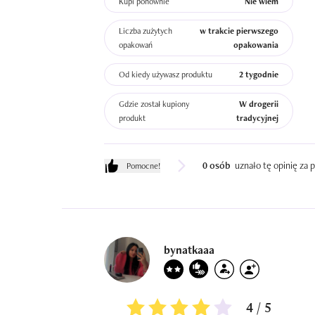
Kupi ponownie
Nie wiem
Liczba zużytych
w trakcie pierwszego
opakowań
opakowania
Od kiedy używasz produktu
2 tygodnie
Gdzie został kupiony
W drogerii
produkt
tradycyjnej
0 osób
uznało tę opinię za
Pomocne!
bynatkaaa
4 / 5