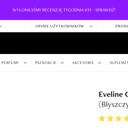
WYŁONIŁYŚMY RECENZJĘ TYGODNIA #31 - SPRAWDŹ!
OPINIE UŻYTKOWNIKÓW
PROD
PERFUMY
PAZNOKCIE
AKCESORIA
SUPLEME
Eveline 
(Błyszcz