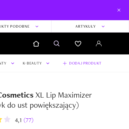
UKTY PODOBNE
ARTYKUŁY
NTY
K-BEAUTY
DODAJ PRODUKT
Cosmetics
XL Lip Maximizer
dodaj swoją opinię i zdjęcia do produktu
yk do ust powiększający)
Dodaj swoją opinię
4,1
(77)