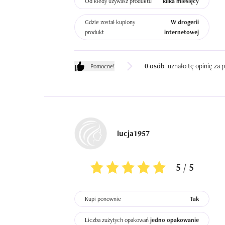
Od kiedy używasz produktu
kilka miesięcy
Gdzie został kupiony
W drogerii
produkt
internetowej
0 osób
uznało tę opinię za
Pomocne!
lucja1957
5 / 5
Kupi ponownie
Tak
Liczba zużytych opakowań
jedno opakowanie