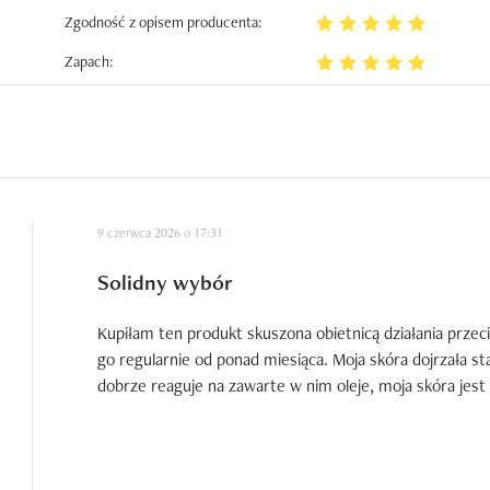
Zgodność z opisem producenta:
Zapach:
9 czerwca 2026 o 17:31
Solidny wybór
Kupiłam ten produkt skuszona obietnicą działania prze
go regularnie od ponad miesiąca. Moja skóra dojrzała stał
dobrze reaguje na zawarte w nim oleje, moja skóra jest