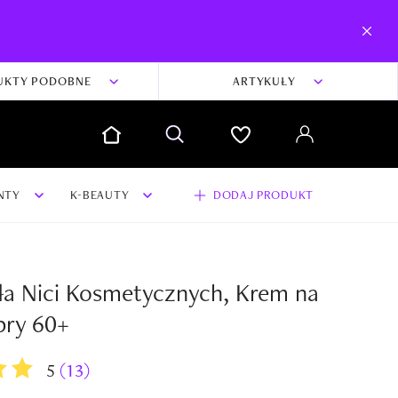
UKTY PODOBNE
ARTYKUŁY
NTY
K-BEAUTY
DODAJ PRODUKT
ła Nici Kosmetycznych, Krem na
dodaj swoją opinię i zdjęcia do produktu
bry 60+
Dodaj swoją opinię
5
(13)