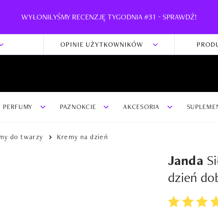
WYŁONIŁYŚMY RECENZJĘ TYGODNIA #31 - SPRAWDŹ!
OPINIE UŻYTKOWNIKÓW
PROD
PERFUMY
PAZNOKCIE
AKCESORIA
SUPLEME
my do twarzy
Kremy na dzień
Janda
Si
dzień do