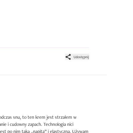
Udostępnij
odczas snu, to ten krem jest strzałem w 
ie i cudowny zapach. Technologia nici 
est po nim taka „napita” i elastyczna. Używam 