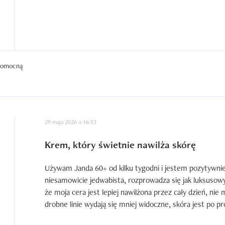
 pomocną
29 maja 2026 o 16:53
Krem, który świetnie nawilża skórę
Używam Janda 60+ od kilku tygodni i jestem pozytywnie
niesamowicie jedwabista, rozprowadza się jak luksusow
że moja cera jest lepiej nawilżona przez cały dzień, nie
drobne linie wydają się mniej widoczne, skóra jest po p