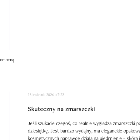
 pomocną
13 kwietnia 2026 o 7:22
Skuteczny na zmarszczki
Jeśli szukacie czegoś, co realnie wygładza zmarszczki p
dziesiątkę. Jest bardzo wydajny, ma eleganckie opakowan
kosmetycznych naprawdę działa na ujędrnienie – skóra j