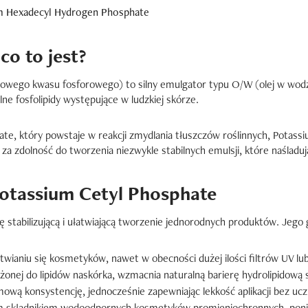
um Hexadecyl Hydrogen Phosphate
co to jest?
lowego kwasu fosforowego) to silny emulgator typu O/W (olej w wodz
e fosfolipidy występujące w ludzkiej skórze.
vate, który powstaje w reakcji zmydlania tłuszczów roślinnych, Pota
za zdolność do tworzenia niezwykle stabilnych emulsji, które naślad
Potassium Cetyl Phosphate
ę stabilizującą i ułatwiającą tworzenie jednorodnych produktów. Jego
wianiu się kosmetyków, nawet w obecności dużej ilości filtrów UV l
iżonej do lipidów naskórka, wzmacnia naturalną barierę hydrolipidową 
wą konsystencję, jednocześnie zapewniając lekkość aplikacji bez uczu
m składnikiem wodoodpornych kosmetyków promieniochronnych, poni