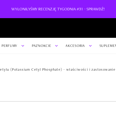
WYŁONIŁYŚMY RECENZJĘ TYGODNIA #31 - SPRAWDŹ!
PERFUMY
PAZNOKCIE
AKCESORIA
SUPLEME
etylu (Potassium Cetyl Phosphate) - właściwości i zastosowanie