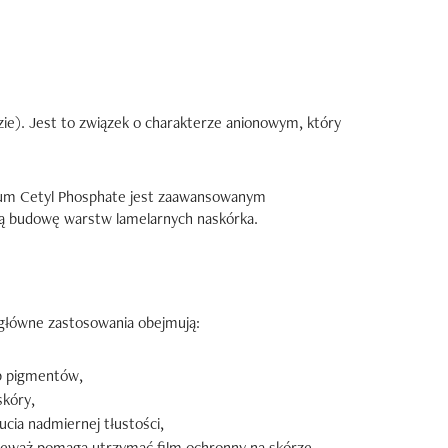
ie). Jest to związek o charakterze anionowym, który
ssium Cetyl Phosphate jest zaawansowanym
ują budowę warstw lamelarnych naskórka.
 główne zastosowania obejmują:
ub pigmentów,
skóry,
cia nadmiernej tłustości,
eważ pomaga utrzymać film ochronny na skórze,