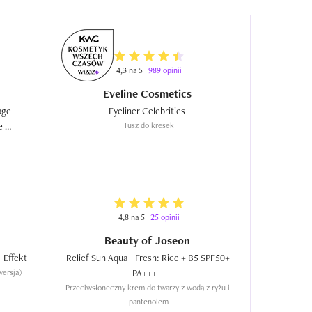
4,3 na 5
989 opinii
Eveline Cosmetics
ge 
Eyeliner Celebrities  
 
Tusz do kresek
4,8 na 5
25 opinii
Beauty of Joseon
Classic Sonnenfluid LSF 50 mit Matt-Effekt  
Relief Sun Aqua - Fresh: Rice + B5 SPF50+ 
wersja)
PA++++  
Przeciwsłoneczny krem do twarzy z wodą z ryżu i 
pantenolem