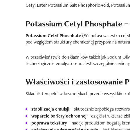
Cetyl Ester Potassium Salt Phosphoric Acid, Potassi
Potassium Cetyl Phosphate – 
Potassium Cetyl Phosphate
(Sól potasowa estru cety
pod względem struktury chemicznej przypomina naturaln
W przeciwieństwie do składników takich jak Sodium Oli
technologicznie emulgatorem. Jest szczególnie ceniony 
Właściwości i zastosowanie 
Składnik ten pełni w kosmetykach przede wszystkim rol
stabilizacja emulsji
– skutecznie zapobiega rozwarst
wsparcie bariery ochronnej
– dzięki strukturze zbl
poprawa tekstury
– nadaje produktom bogatą, kremo
zwiększenie odporności na wodę
– jest kluczowy