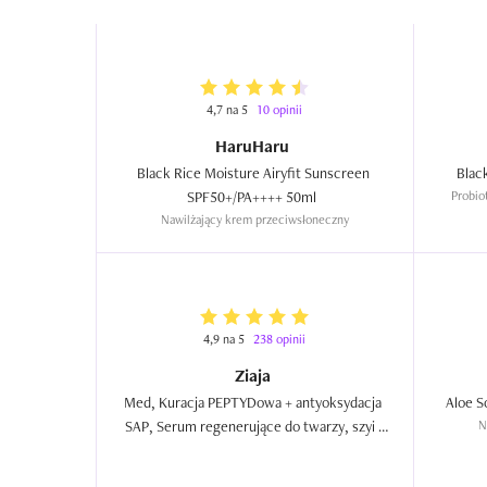
4,7 na 5
10 opinii
HaruHaru
Black Rice Moisture Airyfit Sunscreen 
SPF50+/PA++++ 50ml  
Probio
Nawilżający krem ​​przeciwsłoneczny
4,9 na 5
238 opinii
Ziaja
Med, Kuracja PEPTYDowa + antyoksydacja 
SAP, Serum regenerujące do twarzy, szyi i 
N
dekoltu  