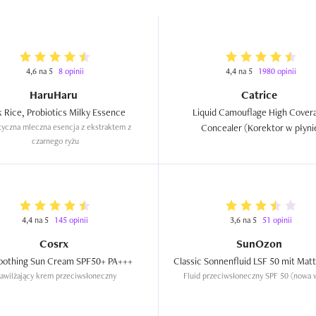
4,6 na 5
8 opinii
4,4 na 5
1980 opinii
HaruHaru
Catrice
Black Rice, Probiotics Milky Essence  
Liquid Camouflage High Covera
tyczna mleczna esencja z ekstraktem z 
Concealer (Korektor w płynie
czarnego ryżu
wodoodporny)  
4,4 na 5
145 opinii
3,6 na 5
51 opinii
Cosrx
SunOzon
Aloe Soothing Sun Cream SPF50+ PA+++  
awilżający krem przeciwsłoneczny
Fluid przeciwsłoneczny SPF 50 (nowa 