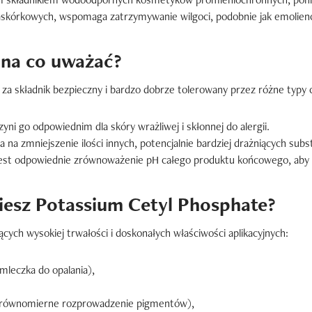
skórkowych, wspomaga zatrzymywanie wilgoci, podobnie jak emoliency
 na co uważać?
a składnik bezpieczny i bardzo dobrze tolerowany przez różne typy 
yni go odpowiednim dla skóry wrażliwej i skłonnej do alergii.
 na zmniejszenie ilości innych, potencjalnie bardziej drażniących su
jest odpowiednie zrównoważenie pH całego produktu końcowego, aby z
iesz Potassium Cetyl Phosphate?
cych wysokiej trwałości i doskonałych właściwości aplikacyjnych:
mleczka do opalania),
i równomierne rozprowadzenie pigmentów),