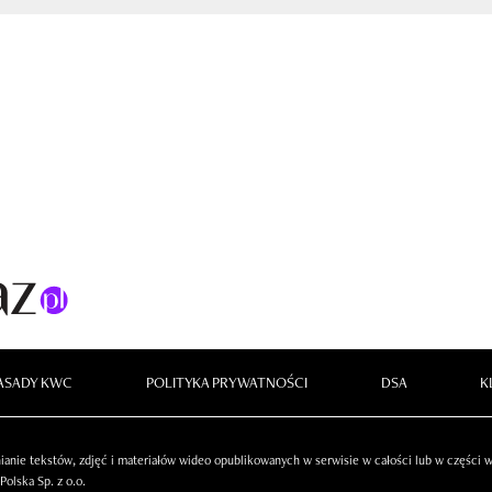
ASADY KWC
POLITYKA PRYWATNOŚCI
DSA
K
anie tekstów, zdjęć i materiałów wideo opublikowanych w serwisie w całości lub w części
olska Sp. z o.o.