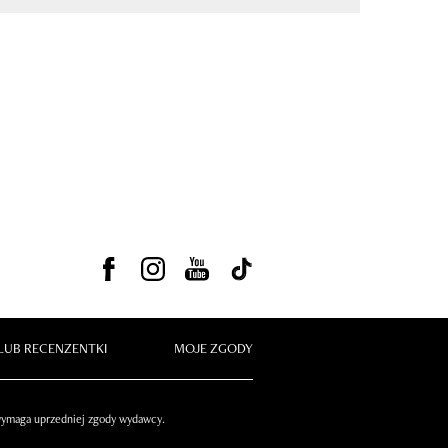
LUB RECENZENTKI
MOJE ZGODY
 wymaga uprzedniej zgody wydawcy.